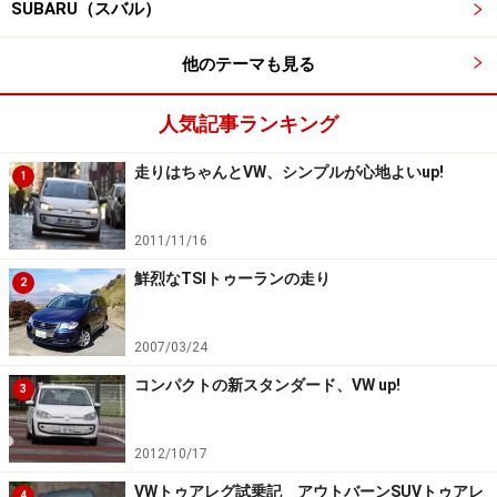
SUBARU（スバル）
他のテーマも見る
人気記事ランキング
走りはちゃんとVW、シンプルが心地よいup!
1
2011/11/16
鮮烈なTSIトゥーランの走り
2
2007/03/24
コンパクトの新スタンダード、VW up!
3
2012/10/17
VWトゥアレグ試乗記 アウトバーンSUVトゥアレ
4