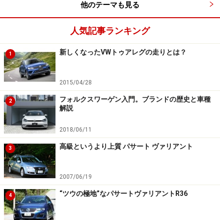
他のテーマも見る
最高出力150ps/最大トルク250Nmを発生する、オールアルミ
製の1.4Lターボを搭載。JC08モード燃費を18.5km/lとし、旧
人気記事ランキング
型より23%も向上させた
新しくなったVWトゥアレグの走りとは？
1
パワートレインはわかりやすく、全グレード共通とす
2015/04/28
る。すなわち、1.4L直噴ターボに7速DSG（デュアルクラ
ッチシステム）を組み合わせた。パワートレイン選択で
フォルクスワーゲン入門。ブランドの歴史と車種
2
解説
悩むな、もまた、最新実用車のトレンドだろう。もっと
も、クルマ選びの楽しさがひとつ減った、とも言えるけ
2018/06/11
れど。
高級というより上質 パサート ヴァリアント
3
乗用車タイプのスィングドアを採用するが、それ以外の
2007/06/19
使い勝手、たとえばシートアレンジなどは、機能を実用
“ツウの極地”なパサートヴァリアントR36
に絞り込んだ使い勝手の工夫で、国産ミニバンと遜色な
4
いレベルに達している。あれもこれもできる、ではな