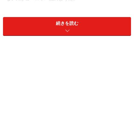
トゥーランは乗用車タイプのスィングドアを持つ、７シ
続きを読む
ーターミニバン。
03年に誕生以来、
ジャストサイズミニバンとして人気を
博してきたが
、2015年春のジュネーブショーにて、最新
ゴルフと同じFFモジュールプラットフォーム“MQB”を採
用した初のミニバンへとフルモデルチェンジを果たして
いる。