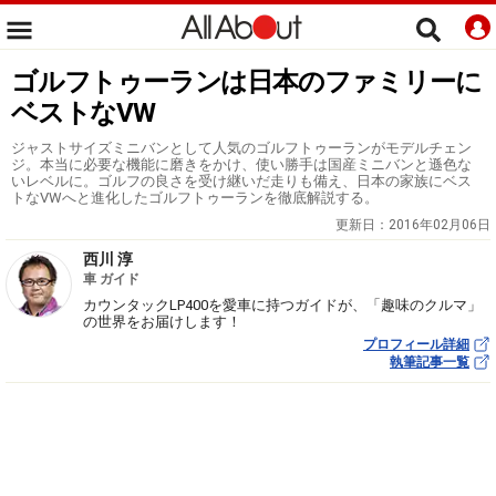
ゴルフトゥーランは日本のファミリーに
ベストなVW
ジャストサイズミニバンとして人気のゴルフトゥーランがモデルチェン
ジ。本当に必要な機能に磨きをかけ、使い勝手は国産ミニバンと遜色な
いレベルに。ゴルフの良さを受け継いだ走りも備え、日本の家族にベス
トなVWへと進化したゴルフトゥーランを徹底解説する。
更新日：
2016年02月06日
西川 淳
車 ガイド
カウンタックLP400を愛車に持つガイドが、「趣味のクルマ」
の世界をお届けします！
プロフィール詳細
執筆記事一覧