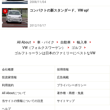
く、本当に必要な機能に磨きをかける。これもまた実用
2008/11/04
車の正しい方向性というべきだろう。
コンパクトの新スタンダード、VW up!
5
2012/10/17
運転席の座面を路面から約625mmとし、ドライバーの視界
と乗降性をより向上させた
>
>
>
>
All About
車・バイク
自動車
輸入車
>
>
VW（フォルクスワーゲン）
ゴルフ
ゴルフトゥーランは日本のファミリーにベストなVW
2列目シートは200mmの前後調節が可能に。バックレストも
3段階でリクライニングできる。2列目の室内幅（肘の高さ）
は1518mmとなり、チャイルドシートを3つ並べて設置でき
会社概要
採用情報
る
投資家情報
広告掲載
利用規約
プライバシーポリシー
All Aboutについて
著作権・商標・免責
3列目は旧型よりレッグスペースを54mm拡大、ヘッドクリ
アランスも13mm高くなっている
当サイトの情報についての注意
サイトマップ
ヘルプ