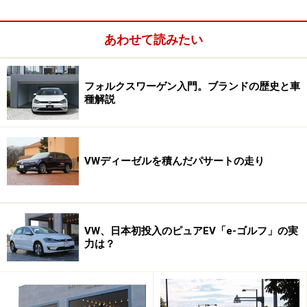
あわせて読みたい
フォルクスワーゲン入門。ブランドの歴史と車
種解説
ボディサイズは全長4535mm×全幅1830mm×全高1640～
1670mm。旧型より全長130mm/全幅35mm大きく、全高が
最大30mm低くなっている
VWディーゼルを積んだパサートの走り
MQBのメリットは、その見た目に既に表れる。旧型に比
べて、全長・ホイールベースともにより長く、より幅広
VW、日本初投入のピュアEV「e-ゴルフ」の実
になって、室内スペースが大幅に広がったのだ。車高は
力は？
少し下げられたけれども、前後左右にできた余裕がそれ
を相殺してあまりある。