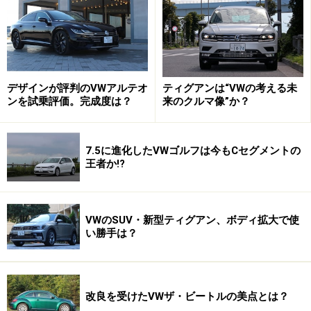
このサイズ変更は、スタイリングの見映えにも効く。現
行ゴルフと同様に、水平感が強調されており、幅広でど
っしりと安定して見えるのだ。しかも、エッジの効いた
フォルムとあいまって、非常にシャープでスマートな印
象で潔い。イマドキ、潔いくらいにクリーンな造詣。つ
デザインが評判のVWアルテオ
ティグアンは“VWの考える未
ンを試乗評価。完成度は？
来のクルマ像”か？
まり、日本人好みのカタチ、だと思う。
7.5に進化したVWゴルフは今もCセグメントの
王者か!?
インパネのデザインも刷新、よりドライバー志向のレイアウ
トとされた。傾斜がつけられたセンターコンソールやスラッ
シュ成形によるソフトな素材を用いたパネル上部などが特徴
的
VWのSUV・新型ティグアン、ボディ拡大で使
い勝手は？
新設計のフラットフォールドシートを採用。2/3列目シート
と助手席（トレンドライン以外）を簡単な操作で畳め、最大
改良を受けたVWザ・ビートルの美点とは？
容量1857Lのフラットな空間を作り出せる