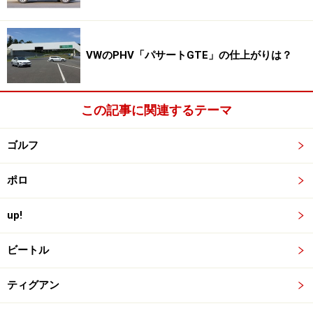
磨きをかけたのは本当に必要な機能のみ
VWのPHV「パサートGTE」の仕上がりは？
この記事に関連するテーマ
国内ではエントリーグレードのTSIトレンドライン（284.7万
円）、ベーシックなTSIコンフォートライン（317万円）、装
備充実のTSIハイライン（376.9万円）を用意する
ゴルフ
ポロ
日本仕様として、3つのグレードを用意した。トゥーラ
ンとしては初めて、お買い得な価格設定のトレンドライ
up!
ンが生まれたのがポイント。装備の充実具合によって、
コンフォートライン、ハイラインとグレードアップして
ビートル
いく。
ティグアン