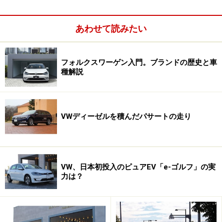
変更し、精悍さを増したのが特徴。内装もよりスタイリ
ッシュになったほか、中間グレードの「The Beetle
Design」には、インパネやドアトリム、ステアリングト
あわせて読みたい
リムをボディカラーと同色にすることで、オシャレな雰
囲気を演出している。さらに、ブラックもしくはベージ
フォルクスワーゲン入門。ブランドの歴史と車
ュの専用格子調ファブリックシート、オプションのレザ
種解説
ーシートを組み合わせれば最大32通りの中から好みの仕
様をセレクトできる。
VWディーゼルを積んだパサートの走り
VW、日本初投入のピュアEV「e-ゴルフ」の実
力は？