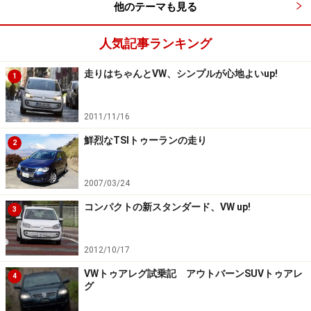
他のテーマも見る
ベーシックなエンジン搭載車でもパワー不
人気記事ランキング
足はなし
走りはちゃんとVW、シンプルが心地よいup!
1
2011/11/16
1.2LのSOHCターボは105ps/175Nmというスペック。トラン
スミッションは、デュアルクラッチトランスミッションの7
鮮烈なTSIトゥーランの走り
速DSG。
2
2007/03/24
新色の「ボトルグリーンメタリック」をまとう「ザ・ビ
コンパクトの新スタンダード、VW up!
ートル・デザイン」に試乗した。1.2L直列4気筒SOHCに
3
7速DSGを組み合わせるパワートレーンは、
105ps/5000rpm、175Nm/1500-4100rpmというパワー/
2012/10/17
トルクで改良前と変わっていない。
VWトゥアレグ試乗記 アウトバーンSUVトゥアレ
4
グ
数値を見る限り、それほどパワフル（トルクフル）では