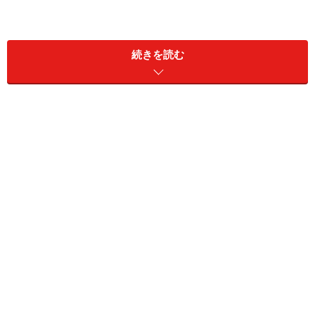
続きを読む
ザ・ビートル・デザインは、新デザインの前後バンパー、リ
ヤディフューザーなどにクロームが配されている。ザ・ビー
トルの価格帯は234万9000円～345万9000円
外観では、前後バンパーデザインをスポーティな造形に