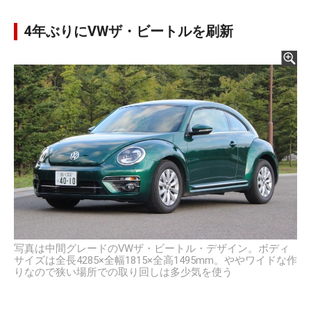
4年ぶりにVWザ・ビートルを刷新
写真は中間グレードのVWザ・ビートル・デザイン。ボディ
サイズは全長4285×全幅1815×全高1495mm。ややワイドな作
りなので狭い場所での取り回しは多少気を使う