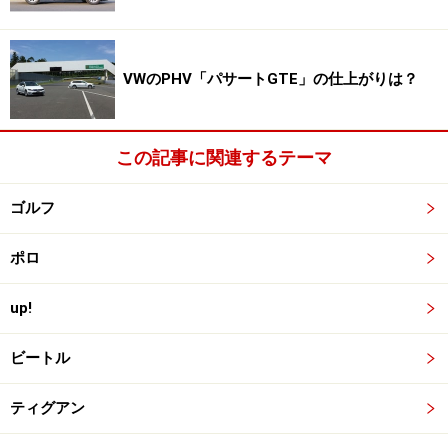
用意され、全8色のカラフルなラインナップとなってい
る。なお、下の車両は全ボディカラーを外板パネルで再
現した世界で一台だけのコンセプトカーで、全国のキャ
VWのPHV「パサートGTE」の仕上がりは？
ラバンなどで披露されている。
安全装備では、ドライバー疲労検知システム「Fatigue
この記事に関連するテーマ
Detection System」を新たに標準装備されたほか、後方
からの車両の接近を知らせる「ブラインドスポットディ
ゴルフ
テクション」、後退時警報・衝突軽減ブレーキ機能の
「リヤトラフィックアラート」を設定している。
ポロ
さて、新しく生まれ変わったVWザ・ビートルは、ボディ
up!
カラーや内装色で仕様を吟味する女性ユーザーの比率が
ビートル
高いとのこと。だが、フォルクスワーゲンに求める安全
性やしっかり感のある走りも購入理由の中に入っている
ティグアン
人が多いはずだ。