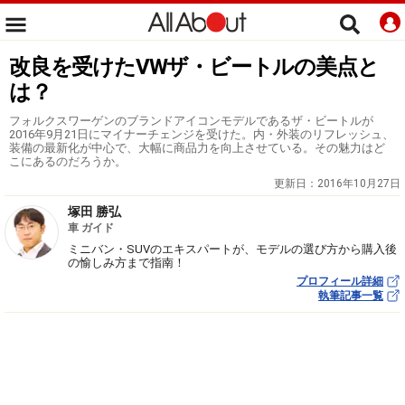
改良を受けたVWザ・ビートルの美点と
は？
フォルクスワーゲンのブランドアイコンモデルであるザ・ビートルが
2016年9月21日にマイナーチェンジを受けた。内・外装のリフレッシュ、
装備の最新化が中心で、大幅に商品力を向上させている。その魅力はど
こにあるのだろうか。
更新日：
2016年10月27日
塚田 勝弘
車 ガイド
ミニバン・SUVのエキスパートが、モデルの選び方から購入後
の愉しみ方まで指南！
プロフィール詳細
執筆記事一覧