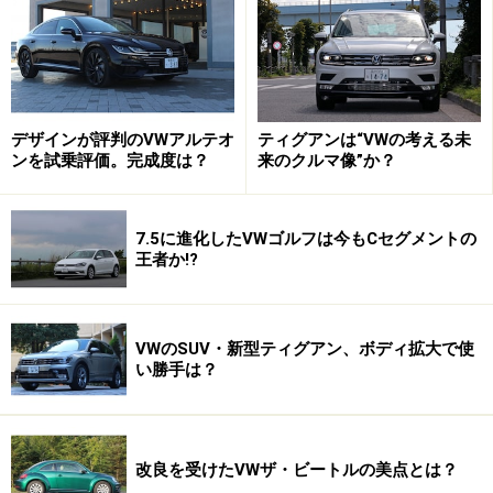
デザインが評判のVWアルテオ
ティグアンは“VWの考える未
新色を含むカラフルなボディカラーも魅力
ンを試乗評価。完成度は？
来のクルマ像”か？
7.5に進化したVWゴルフは今もCセグメントの
マイナーチェンジを受けたザ・ビートルの発売を記念して作
王者か!?
られた世界に1台だけのコンセプトカー「ザ・ビートル・ハ
レキン」。ハレキンとはドイツ語で道化師を意味するそう
VWのSUV・新型ティグアン、ボディ拡大で使
い勝手は？
ボディカラーも新色の「ストーンウォッシュドブルーメ
タリック」、「ボトルグリーンメタリック」の2色に加
えて、限定車で好評だったという「サンドストームイエ
ローメタリック」、「ハバネロオレンジメタリック」も
改良を受けたVWザ・ビートルの美点とは？