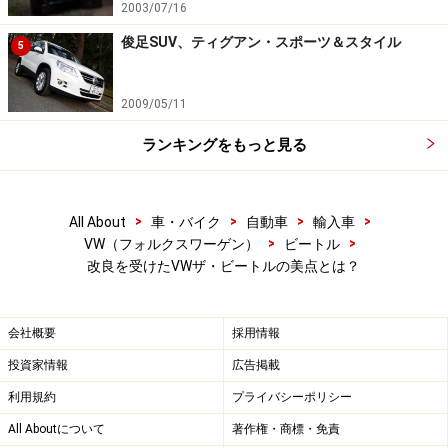
2003/07/16
ないような気がするが、1人乗車で街乗りやワインディ
俊足SUV、ティグアン・スポーツ＆スタイル
5
ングだと速い!! といえるもので、1.2Lターボで十分と思
わせてくれる。
2009/05/11
ターボラグはもちろん感じられるが、デュアルクラッチ
ランキングをもっと見る
トランスミッション（DCT）の7速DSGが素早く変速して
くれるから、加速時も減速時もストレスとは無縁だ。極
低速域のマナーは、ATやCVT車とは違った振る舞いを見
>
>
>
>
All About
車・バイク
自動車
輸入車
>
>
VW（フォルクスワーゲン）
ビートル
せるからこうしたトランスミッションからの乗り替えだ
改良を受けたVWザ・ビートルの美点とは？
と違和感を覚えるかもしれない。それでも、スムーズな
変速フィールはDCTの中でもトップクラスといえるだろ
う。
会社概要
採用情報
投資家情報
広告掲載
また、硬質な乗り味もフォルクスワーゲンらしいものだ
利用規約
プライバシーポリシー
が、荒れた路面でもボディの揺れが素早く収まるから決
All Aboutについて
著作権・商標・免責
して不快ではない。VWに期待するしっかり感のある走り