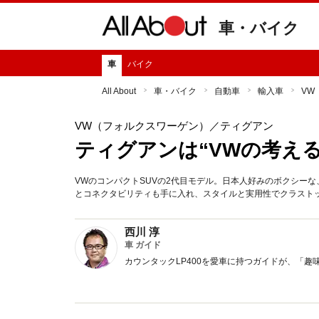
車・バイク
車
バイク
All About
車・バイク
自動車
輸入車
VW
VW（フォルクスワーゲン）
／ティグアン
ティグアンは“VWの考え
VWのコンパクトSUVの2代目モデル。日本人好みのボクシー
とコネクタビリティも手に入れ、スタイルと実用性でクラスト
西川 淳
車 ガイド
カウンタックLP400を愛車に持つガイドが、「