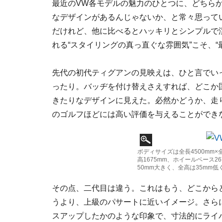
最近のVW各モデルの魅力のひとつに、どちら
なデザインがあるんじゃないか、と常々思って
だけれど、他に比べるとハッキリとシンプルで
れる“スタイリングの真っ直ぐな雰囲気”こそ、
先代の初代ティグアンの見映えは、ひと言でい
ったり。バッヂを付け替えさえすれば、どこか
きたりなデザインに見えた。必然かどうか、走
のゴルフほどには高い評価を与えることができ
ボディサイズは全長4500mm×全
高1675mm、ホイールベース2
50mm大きく、全高は35mm
その点、二代目は違う。これはもう、どこから
うより、上級のパサートに近いイメージ。さら
スアップしたかのような印象で、寸法的にライバ