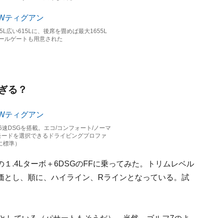
L広い615Lに、後席を畳めば最大1655L
ールゲートも用意された
ぎる？
速DSGを搭載。エコ/コンフォート/ノーマ
行モードを選択できるドライビングプロファ
に標準）
mの１.4Lターボ＋6DSGのFFに乗ってみた。トリムレベル
価とし、順に、ハイライン、Rラインとなっている。試