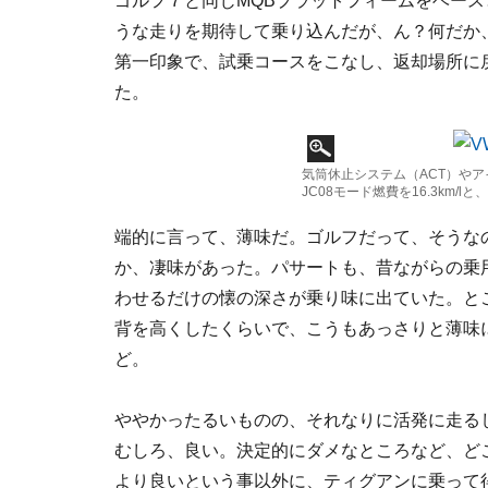
ゴルフ７と同じMQBプラットフィームをベー
うな走りを期待して乗り込んだが、ん？何だか
第一印象で、試乗コースをこなし、返却場所に
た。
気筒休止システム（ACT）や
JC08モード燃費を16.3km/
端的に言って、薄味だ。ゴルフだって、そうな
か、凄味があった。パサートも、昔ながらの乗
わせるだけの懐の深さが乗り味に出ていた。と
背を高くしたくらいで、こうもあっさりと薄味
ど。
ややかったるいものの、それなりに活発に走る
むしろ、良い。決定的にダメなところなど、ど
より良いという事以外に、ティグアンに乗って