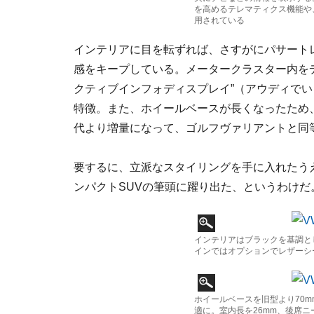
を高めるテレマティクス機能や
用されている
インテリアに目を転ずれば、さすがにパサート
感をキープしている。メータークラスター内を
クティブインフォディスプレイ”（アウディでい
特徴。また、ホイールベースが長くなったため
代より増量になって、ゴルフヴァリアントと同
要するに、立派なスタイリングを手に入れたう
ンパクトSUVの筆頭に躍り出た、というわけ
インテリアはブラックを基調と
インではオプションでレザーシ
ホイールベースを旧型より70
適に。室内長を26mm、後席ニ