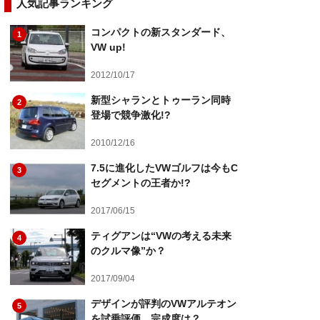
人気記事ランキング
コンパクトの新スタンダード、
1
VW up!
2012/10/17
新型シャランとトゥーラン同時
2
登場で競争激化!?
2010/12/16
7.5に進化したVWゴルフは今もC
3
セグメントの王者か!?
2017/06/15
ティグアンは“VWの考える未来
4
のクルマ像”か？
2017/09/04
デザインが評判のVWアルテオン
5
を試乗評価。完成度は？