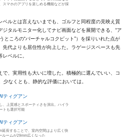
、スマホのアプリを楽しめる機能などが採
レベルとは言えないまでも、ゴルフと同程度の見映え質
デジタルモニター化してナビ画面などを展開できる、“ア
うところの“バーチャルコクピット”）を採りいれた点が
、先代よりも居住性が向上した。ラゲージスペースも先
等レベルに。
えで、実用性も大いに増した。積極的に選んでいい、コ
だ。少なくとも、静的な評価においては。
し、上質感とスポーティさを演出。ハイラ
ートも選択可能
mm延長することで、室内空間はより広く快
ールームが29mm広くなった