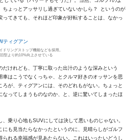
スとしている（パサートもそうだ）。当然、ゴルフ7のよ
、ちょっとアッサリし過ぎていないかしら？ というのが
戻ってきても、それほど印象が好転することは、なかっ
アイドリングストップ機能などを採用。
lと、旧型より約10%向上させている
のだけれども、丁寧に取った出汁のような深みという
用車はこうでなくっちゃ、とクルマ好きのオッサンを思
ころが、ティグアンには、そのどれもがない。ちょっと
になってしまうものなのか、と、逆に驚いてしまったほ
し、乗り心地もSUVにしては決して悪いものじゃない。
こにも見当たらなかったというのに、見晴らしがゴルフ
得られる幸福感が見あたらない。これはいったいどうし