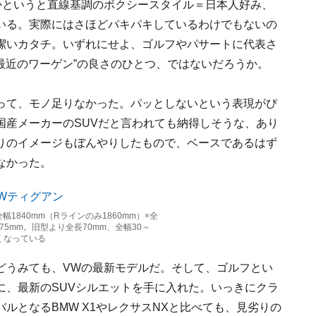
かというと直線基調のボクシースタイル＝日本人好み、
いる。実際にはさほどパキパキしているわけでもないの
潔いカタチ。いずれにせよ、ゴルフやパサートに代表さ
“最近のワーゲン”の良さのひとつ、ではないだろうか。
って、モノ足りなかった。パッとしないという表現がぴ
国産メーカーのSUVだと言われても納得しそうな、あり
りのイメージもぼんやりしたもので、ベースであるはず
なかった。
幅1840mm（Rラインのみ1860mm）×全
675mm。旧型より全長70mm、全幅30～
低くなっている
どうみても、VWの最新モデルだ。そして、ゴルフとい
に、最新のSUVシルエットを手に入れた。いっきにクラ
ルとなるBMW X1やレクサスNXと比べても、見劣りの