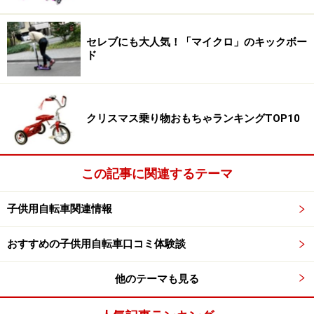
観点でセレクトした場合、ガイドが一押しする商品は
「ストライダー」です。BMX用自転車の基本設計を参考
セレブにも大人気！「マイクロ」のキックボー
にして作られているというだけあり乗車ポジションやバ
ド
ランス感覚がかなり自転車に近いこと、サドルとハンド
ルの高さ調節幅が広いこと、そしてアクロバティックな
乗り方も楽しめることなどがその理由です。
クリスマス乗り物おもちゃランキングTOP10
では、ランニングバイクの魅力について、ストライダー
を例にご紹介しましょう。
この記事に関連するテーマ
※「ランニングバイク」はストライダー社の商標の一部
です。
子供用自転車関連情報
※「バランスバイク」はラングスジャパン社の商標登録
おすすめの子供用自転車口コミ体験談
です。
他のテーマも見る
ストライダーの仕様