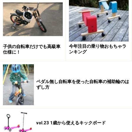
た、自転車型の乗り物。ペダルなどはついておらず、座
って蹴り進む乗り物です。このタイプの乗り物は以前か
らあったのですが、スタイリッシュな商品が増えてきた
ことや、補助輪外しのトレーニングにも最適という認識
も広まったことから、流行へとつながりました。
「ペダルがなく蹴り進む乗り物」という共通点を除け
今年注目の乗り物おもちゃラ
子供の自転車だけでも高級車
ンキング
仕様に！
ば、似た商品はたくさんあります。プラスチックや木、
スチールフレームなど用いられる素材や大きさ、デザイ
ンも色々ですし、中には低年齢の子が乗れるように3輪
にして転びにくい設計になっているものも。商品のコン
ペダル無し自転車を使った自転車の補助輪のは
セプトもコンビカーに近いものから、補助輪外しに重点
ずし方
を置いたものなど様々です。
練習すれば、こんな乗り方も楽しめる！
vol.23 1歳から使えるキックボード
ただ「自転車に乗るためのバランス感覚を養う」という