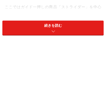
ここではガイド一押しの商品「ストライダー」を中心
に、ペダルのない自転車について解説します。
続きを読む
＜目次＞
ランニングバイクの特長
ストライダーの仕様
ストライダーはどうやって遊ぶの？
ストライダーは、ペダルを外した自転車とは何が違
う？