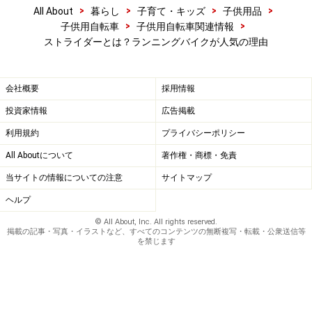
>
>
>
>
All About
暮らし
子育て・キッズ
子供用品
シート高調整範囲：300～410mm
>
>
子供用自転車
子供用自転車関連情報
ハンドル高調整範囲：500～600mm
ストライダーとは？ランニングバイクが人気の理由
重量：2.9kg
カラー：グリーン・レッド・ブルー・ピンク
会社概要
採用情報
参考価格：10,900円+税
投資家情報
広告掲載
メーカーによる推奨年齢：2～5歳（体重27kgまで）
利用規約
プライバシーポリシー
販売元：
豆魚雷
All Aboutについて
著作権・商標・免責
【楽天1位連続受賞】 ストライダー スポーツモデル
当サイトの情報についての注意
サイトマップ
12インチ レッド 安心2年保証 キックバイク キッズバ
ヘルプ
イク 子供用 ペダルなし 自転車 誕生日 プレゼント ギ
© All About, Inc. All rights reserved.
フト 男の子 女の子 こども 1歳 2歳 3歳 かわいい バラ
掲載の記事・写真・イラストなど、すべてのコンテンツの無断複写・転載・公衆送信等
を禁じます
ンスバイク