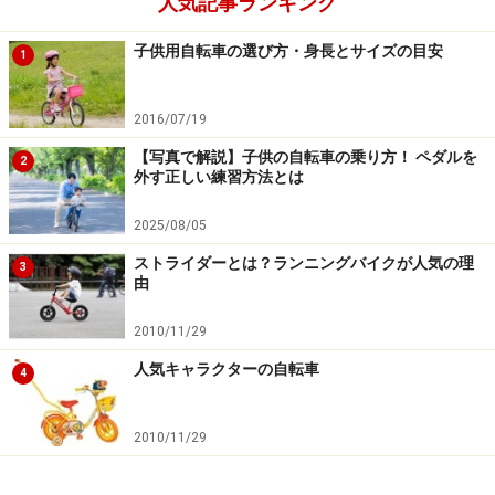
人気記事ランキング
子供用自転車の選び方・身長とサイズの目安
1
ハンドルとサドルの高さ調節ができるので、ある地度大きく
2016/07/19
なっても遊べる
【写真で解説】子供の自転車の乗り方！ ペダルを
2
外す正しい練習方法とは
ストライダーはスチールのフレームと、EVAポリマー製
タイヤを組み合わせた乗り物です。対象年齢は2～5歳
2025/08/05
で、タイヤ外周は一般的な12インチの自転車よりもやや
ストライダーとは？ランニングバイクが人気の理
3
小ぶり。でもホイールベースが広めで、安定性が高いの
由
が特長です。剛性のあるスチールフレームにも関わらず
2010/11/29
重量はわずか3.1kgで、幼児でも取り回ししやすいのも好
印象です。2歳でしっかり足がつくよう、サドルは
人気キャラクターの自転車
4
12cm、ハンドルは10cmの高さ調整が可能です。
2010/11/29
【DATA】
商品名：
ストライダー（クラッシックモデル）