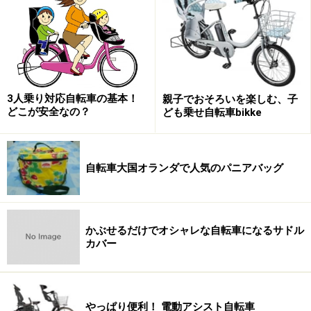
■幼児2人を同乗させても十分な強度を有する
強度試験の際、前座席と後座席に幼児を想定したおもり
を乗せて評価します。具体的には、フレームを太くした
り、さらに中にスチールの補強剤を入れるなどして、走
行時のたわみや歪みを防ぐ設計になっています。
3人乗り対応自転車の基本！
親子でおそろいを楽しむ、子
どこが安全なの？
ども乗せ自転車bikke
■幼児2人を乗せても、十分な制動性能を有する
上記の負荷をかけた上で、制動性能試験を行います。さ
自転車大国オランダで人気のパニアバッグ
らに急制動時に旋回しないことと、すべての車輪にブレ
ーキが付いていることやその制動距離なども定められて
います。
かぶせるだけでオシャレな自転車になるサドル
カバー
■駐輪時の転倒防止のための操作性および安定性が確保
されている
機能的には、ハンドルストッパーや転倒しにくいスタン
やっぱり便利！ 電動アシスト自転車
ドが付いていることが求められ、これらの機能性を評価