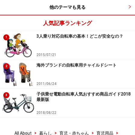
他のテーマも見る
されています。
人気記事ランキング
■走行中にハンドル操作に影響が出るような振動が発生
しないこと
3人乗り対応自転車の基本！どこが安全なの？
1
発進時、走行時、押し歩き時および停止時の操縦性、操
作性および安定性が確保されていること
2015/07/21
ひと漕ぎあたりの距離や操舵性、車両そのものの重心設
海外ブランドの自転車用チャイルドシート
計などについて定められています。具体的には、ふらつ
2
きがちな走り出しを軽めのギヤで漕ぎ出せるよう、１回
転あたり4.3m以下の軽いギヤ比の設定が定められていま
2011/06/24
す。ただし、電動アシスト自転車はその限りではありま
子供乗せ電動自転車人気おすすめ商品ガイド2018
3
最新版
せん。
また、後部座席を取り付けた場合に子供の重心が後ろに
2018/08/22
いき過ぎないよう、設計がなされています。
>
>
>
>
All About
暮らし
育児・赤ちゃん
育児用品
そのほかには