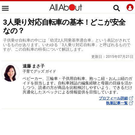
3人乗り対応自転車の基本！どこが安全
なの？
子供乗せ自転車の中には「幼児2人同乗基準適合車」という表記がされて
いるものがあります。いわゆる「3人乗り対応自転車」と呼ばれるもので
すが、この自転車の特長について解説します。
更新日：
2015年07月21日
遠藤 まさ子
子育てグッズ ガイド
ベビーカー、三輪車・子供用自転車、抱っこ紐・おんぶ紐のガ
イドを担当します。自転車雑誌の編集経験と母親の目線を活か
しつつ、読者の方が商品を比較検討しやすいよう、できるだけ
共通化したスペックによる情報提供を目指しています。
プロフィール詳細
執筆記事一覧