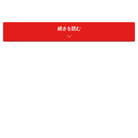
2009年から始まった新しい安全基準
続きを読む
フレームに貼付されている「幼児2人同乗基準適合車」とい
う表記が目印
幼児2人同乗の自転車に対する安全基準は、2009年7月1
日の道路交通法規則の一部改正に合わせて生まれた、新
しい安全基準。都道府県によっては、幼児2人を同乗さ
せる場合はこの安全基準を満たした自転車でなければな
らないと定められています（道路交通法 地方細則によ
る）。