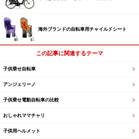
するために、安全試験では最も転倒しやすい方向に5度
傾斜させるなどの内容が含まれています。
また、子供を前に乗せた状態でもスムーズに乗降りでき
海外ブランドの自転車用チャイルドシート
るよう、幼児用座席とサドルの間は125mm以上あるよう
に設計されなければなりません。
この記事に関連するテーマ
■自転車のフレームおよび幼児用座席が取り付けられる
部分は十分な剛性を有する
子供乗せ自転車
幼児用座席の取り付け部分には、そのための疲労試験や
アンジェリーノ
耐衝撃性・エネルギー吸収性試験などが行われます。金
属のたわみなども規定されており、具体的にはリアキャ
子供乗せ電動自転車の比較
リア（荷台）の最大積載質量（子供と座席を合計した重
量）が25kg以上でなければなりません。
おしゃれママチャリ
※キャリアの荷重スペックは、「クラス27（最大荷重
子供用ヘルメット
27kg）」「クラス25（最大荷重25kg）」という形で表記