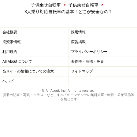
>
>
子供乗せ自転車
子供乗せ自転車
転倒時の安全性に配慮されていること
3人乗り対応自転車の基本！どこが安全なの？
自転車および幼児用座席が国内の規格・基準に適合
することが望ましい
会社概要
採用情報
同乗幼児のヘルメット着用、適切な運転のために必
投資家情報
広告掲載
要な講習の実施、対人賠償保険への加入等、安全利
利用規約
プライバシーポリシー
用のための環境整備促進
All Aboutについて
著作権・商標・免責
などもうたわれています。
当サイトの情報についての注意
サイトマップ
ヘルプ
© All About, Inc. All rights reserved.
>> 3人乗り自転車の正しい使い方は？
掲載の記事・写真・イラストなど、すべてのコンテンツの無断複写・転載・公衆送信等
を禁じます
※記事内容は執筆時点のものです。最新の内容をご確認くださ
い。
次のページへ
1
/
2