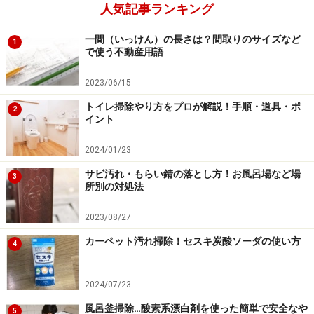
人気記事ランキング
一間（いっけん）の長さは？間取りのサイズなど
1
で使う不動産用語
2023/06/15
トイレ掃除やり方をプロが解説！手順・道具・ポ
2
イント
2024/01/23
サビ汚れ・もらい錆の落とし方！お風呂場など場
3
所別の対処法
2023/08/27
カーペット汚れ掃除！セスキ炭酸ソーダの使い方
4
2024/07/23
風呂釜掃除…酸素系漂白剤を使った簡単で安全なや
5