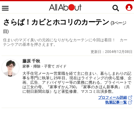
さらば！カビとホコリのカーテン
(3ページ
目)
住まいのマズイ臭いの元凶になりがちなカーテンに今回は着目！ カー
テンケアの基本を押さえます。
更新日：
2004年12月08日
藤原 千秋
家事・掃除・子育て ガイド
大手住宅メーカー営業職を経て主に住まい、暮らしまわりの記
事を専門に執筆し25年目。現在はライティングの傍ら監修、企
画、広告、アドバイザリー等の業務に携わる。プライベートで
は三女の母。『家事ずかん750』『家事のきほん新事典』（共
に朝日新聞出版）など著監修書、マスコミ出演多数。
プロフィール詳細
執筆記事一覧