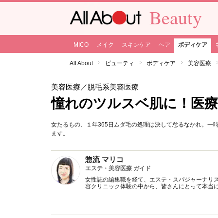
Beauty
MICO
メイク
スキンケア
ヘア
ボディケア
All About
ビューティ
ボディケア
美容医療
美容医療
／脱毛系美容医療
憧れのツルスベ肌に！医療
女たるもの、１年365日ムダ毛の処理は決して怠るなかれ。一
ます。
惣流 マリコ
エステ・美容医療 ガイド
女性誌の編集職を経て、エステ・スパジャーナリス
容クリニック体験の中から、皆さんにとって本当