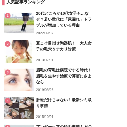
人気記事ランキング
20代どころか10代女子も…な
1
ぜ？若い世代に「尿漏れ」トラ
ブルが増加している理由
2022/09/07
夏こそ目指せ陶器肌！ 大人女
2
子の毛穴＆テカリ対策
2013/07/01
眉毛の育毛は病院でする時代！
3
眉毛を生やす治療で薄眉にさよ
なら
2019/08/26
肝斑だけじゃない！最新シミ取
4
り事情
2015/10/01
アンダーヘアの脱毛事情！ VIO