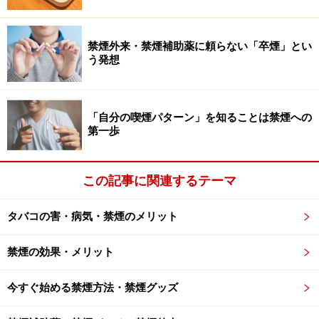
ろ、社会人になるにしろ、「新しい生活が始まる」とい
う期待感や楽しみが、別れの先に控えているからです。
禁煙外来・禁煙補助薬に頼らない「卒煙」とい
タバコも同じ。「タバコをやめる」と考えるのではな
う発想
く、「タバコを卒業することで、タバコのない、もっと
言えば、タバコに縛られない、新しい自由な生活が始ま
る」と考えることで、心の中がふっと軽くなり、前向き
「自分の喫煙パターン」を知ることは禁煙への
第一歩
に禁煙に取り組めるようになる人は多いようです。
まずは明日から「タバコのない新しい生活」が始まると
この記事に関連するテーマ
イメージし、「タバコがいらない新しい自分」に出会う
タバコの害・病気・禁煙のメリット
ワクワク感に思いを馳せてみましょう。タバコが吸えな
い、タバコがない、と後ろを振り返りながら進むのでは
禁煙の効果・メリット
なく、タバコがいらない明るい世界が先にあることを考
えて進む方が、スムーズにタバコとサヨナラできる秘訣
今すぐ始める禁煙方法・禁煙グッズ
なのです。