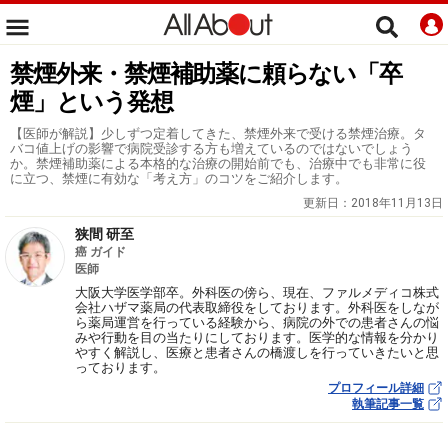
禁煙外来・禁煙補助薬に頼らない「卒
煙」という発想
【医師が解説】少しずつ定着してきた、禁煙外来で受ける禁煙治療。タ
バコ値上げの影響で病院受診する方も増えているのではないでしょう
か。禁煙補助薬による本格的な治療の開始前でも、治療中でも非常に役
に立つ、禁煙に有効な「考え方」のコツをご紹介します。
更新日：
2018年11月13日
狭間 研至
癌 ガイド
医師
大阪大学医学部卒。外科医の傍ら、現在、ファルメディコ株式
会社ハザマ薬局の代表取締役をしております。外科医をしなが
ら薬局運営を行っている経験から、病院の外での患者さんの悩
みや行動を目の当たりにしております。医学的な情報を分かり
やすく解説し、医療と患者さんの橋渡しを行っていきたいと思
っております。
プロフィール詳細
執筆記事一覧