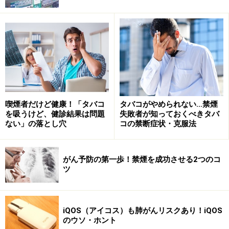
るとやりたくなるのは人の常。「禁煙、禁煙」と意識す
ればするほど、「吸ってはいけないタバコ」への想いが
つのり、タバコをやめづらくなってしまう思考回路が、
私たちの頭の中には自然に備わっているとも言えます。
禁煙ではなく「卒煙」と考えてみるのも効
喫煙者だけど健康！「タバコ
タバコがやめられない…禁煙
果的
を吸うけど、健診結果は問題
失敗者が知っておくべきタバ
ない」の落とし穴
コの禁断症状・克服法
この感情から抜け出すためには、ちょっとした発想の転
換が効果的。その一つが、「禁煙」ではなく「卒煙」だ
と考えるということです。
がん予防の第一歩！禁煙を成功させる2つのコ
ツ
たとえば高校の卒業式は、級友や先生だけでなく、青春
時代との別れといった気持ちも高まり、涙が止まらなく
iQOS（アイコス）も肺がんリスクあり！iQOS
なることもあるでしょう。しかし、本当にただただ悲し
のウソ・ホント
いわけではないですよね。それは、大学生になるにし