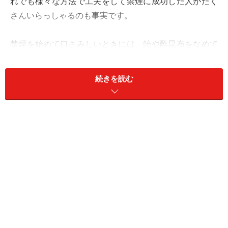
れでも様々な方法で工夫をして禁煙に成功した人がたく
さんいらっしゃるのも事実です。
禁煙を始めて口さみしいときには、飴や酢昆布をなめて
タバコに手が伸びないようにしたり、口に刺激を与えら
れるように熱いお茶を飲んでみたり、従来のパイプ型禁
続きを読む
煙補助グッズなどをためしてみたり……。今すぐ手軽に試
すことができて、昔の人が成功してきたやり方で禁煙に
挑戦してみるのは無駄ではありません。
また、これらの古典的な方法だけではやはり禁煙するの
は難しそうだ、という方には、ちょっとした発想の転換
が非常に有効な場合もあります。
「禁煙」という言葉の持つネガティブな側