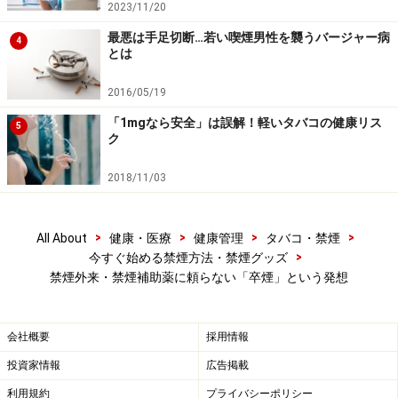
2023/11/20
最悪は手足切断…若い喫煙男性を襲うバージャー病
4
とは
2016/05/19
「1mgなら安全」は誤解！軽いタバコの健康リス
5
ク
2018/11/03
>
>
>
>
All About
健康・医療
健康管理
タバコ・禁煙
>
今すぐ始める禁煙方法・禁煙グッズ
禁煙外来・禁煙補助薬に頼らない「卒煙」という発想
会社概要
採用情報
投資家情報
広告掲載
利用規約
プライバシーポリシー