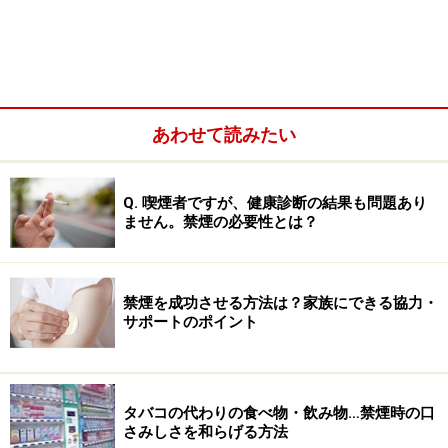
面
禁煙を成功に導くのに効果的な思考法。それは、「禁
煙、禁煙」と考えて気負い過ぎないことです。今まで長
年行ってきた喫煙習慣を禁止することが「禁煙」です
が、「禁煙」という考え方は、実は精神衛生上、あまり
あわせて読みたい
好ましいものでは有りません。
Q. 喫煙者ですが、健康診断の結果も問題あり
まず、喫煙に限らず、日々続けてきた日常的な習慣をや
ません。禁煙の必要性とは？
めるということは、何となく寂しい感じがするもので
す。近くの行き慣れたお店の閉店や、長年見ていたテレ
ビ番組が終わることなどを思い浮かべていただければと
禁煙を成功させる方法は？家族にできる協力・
思いますが、いずれの場合も日々の生活に必ずしも必要
サポートのポイント
なものでなかったとしても、やはり寂しく、名残惜しい
ような気持がすると思います。
タバコの代わりの食べ物・飲み物…禁煙時の口
さみしさを和らげる方法
また、あまのじゃくのようかも知れませんが、禁止され