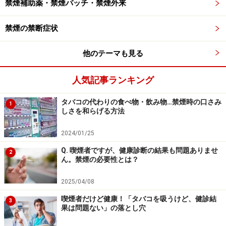
禁煙補助薬・禁煙パッチ・禁煙外来
※記事内容は執筆時点のものです。最新の内容をご確認くださ
い。
※当サイトにおける医師・医療従事者等による情報の提供は、診
禁煙の禁断症状
断・治療行為ではありません。診断・治療を必要とする方は、適
切な医療機関での受診をおすすめいたします。記事内容は執筆者
個人の見解によるものであり、全ての方への有効性を保証するも
他のテーマも見る
のではありません。当サイトで提供する情報に基づいて被ったい
かなる損害についても、当社、各ガイド、その他当社と契約した
人気記事ランキング
情報提供者は一切の責任を負いかねます。
免責事項
タバコの代わりの食べ物・飲み物…禁煙時の口さみ
1
しさを和らげる方法
2024/01/25
Q. 喫煙者ですが、健康診断の結果も問題ありませ
2
ん。禁煙の必要性とは？
2025/04/08
喫煙者だけど健康！「タバコを吸うけど、健診結
3
果は問題ない」の落とし穴