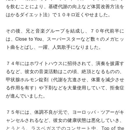
を飲むことにより、基礎代謝の向上など体質改善方法を
はかるダイエット法）で１０キロ近くやせました。
その後、兄と音楽グループを結成し、７０年代前半に
は、Close to You、スーパースターなど数々のメガヒッ
ト曲をとばし、一躍、人気歌手になりました。
７４年にはホワイトハウスに招待されて、演奏を披露す
るなど、彼女の音楽活動はこの頃、絶頂となるものの、
甲状腺ホルモン錠剤（代謝を亢進させ、体重を減少させ
る作用を有す）や下剤などを大量使用していて、拒食症
が進んでいました。
７５年には、体調不良が元で、ヨーロッパ・ツアーがキ
ャンセルされるなど、彼女の健康状態は悪化していき、
とうとう、ラスベガスでのコンサート中、Top of the