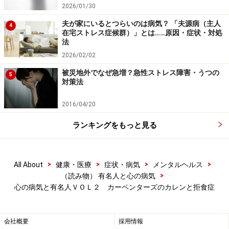
2026/01/30
夫が家にいるとつらいのは病気？ 「夫源病（主人
4
在宅ストレス症候群）」とは……原因・症状・対処
法
2026/02/02
被災地外でなぜ急増？急性ストレス障害・うつの
5
対策法
2016/04/20
ランキングをもっと見る
>
>
>
>
All About
健康・医療
症状・病気
メンタルヘルス
>
（読み物） 有名人と心の病気
心の病気と有名人ＶＯＬ２ カーペンターズのカレンと拒食症
会社概要
採用情報