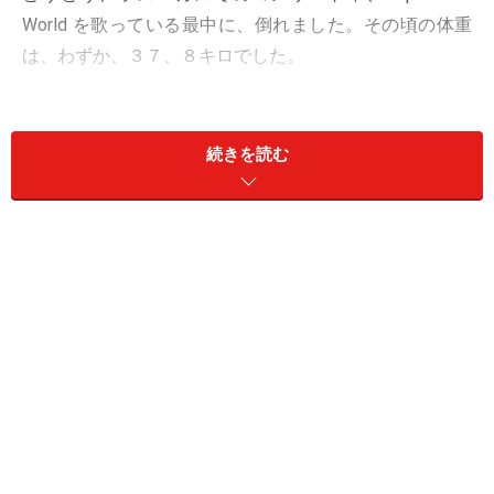
World を歌っている最中に、倒れました。その頃の体重
は、わずか、３７、８キロでした。
この、事件を契機に、彼女は、深刻な健康問題を抱えて
いることを悟り、医師やカウンセラーを訪れるようにな
続きを読む
りました。
▼拒食症克服と思われていたカレンが死に至った理由
以後、音楽の方も、徐々にヒットが少なくなっていき、
８２年には離婚しましたが、その頃には、体重も７～８
キロ増加していて、拒食症は克服したものと思われてい
ました。
しかし、長年の栄養不足、過剰な下剤の使用、睡眠不足