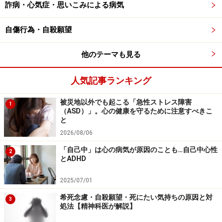
詐病・心気症・思いこみによる病気
自傷行為・自殺願望
他のテーマも見る
人気記事ランキング
被災地以外でも起こる「急性ストレス障害
1
（ASD）」。心の健康を守るために注意すべきこ
と
2026/08/06
「自己中」は心の病気が原因のことも…自己中心性
2
とADHD
2025/07/01
希死念慮・自殺願望・死にたい気持ちの原因と対
3
処法【精神科医が解説】