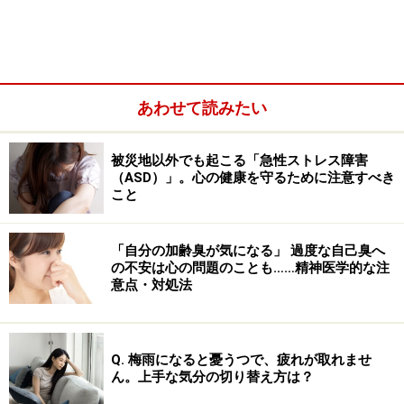
などがもとで、心臓がすっかり弱ってしまい、８３年に
カリファルニアの両親の家を訪れている最中に心臓発作
を起こして亡くなりました。
あわせて読みたい
カレンの兄は、９３年の雑誌のインタビューで、「妹が
どうして拒食症になったのか見当もつかない」と語って
被災地以外でも起こる「急性ストレス障害
ます。
（ASD）」。心の健康を守るために注意すべき
こと
▼食べればすぐ治るは間違い！拒食症は深刻な現代病
「自分の加齢臭が気になる」 過度な自己臭へ
の不安は心の問題のことも……精神医学的な注
意点・対処法
拒食症は、スリムな肉体を賛美する現代文化の犠牲とも
いえ、若い女性に多い病気です。食べればすぐ治ると、
軽く見られがちですが、上記のように深刻な顛末を迎え
Q. 梅雨になると憂うつで、疲れが取れませ
ることもすくなくない深刻な病気です。
ん。上手な気分の切り替え方は？