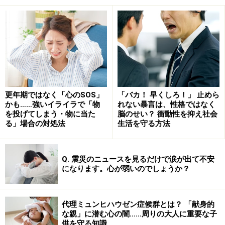
彼女の死亡が伝えられる前は、拒食症は、世間的には、
ほとんど知られていませんでしたが、カレンの死は、全
米に衝撃をもたらし、一般の人にも、拒食症が広く知ら
れ、拒食症専門の病院も設立されるようになりました。
更年期ではなく「心のSOS」
「バカ！ 早くしろ！」 止めら
<注>上記の写真は、
リメンバー・ザ・カーペンターズ
かも……強いイライラで「物
れない暴言は、性格ではなく
（Amazon.co.jp)
から引用しました。
を投げてしまう・物に当た
脳のせい？ 衝動性を抑え社会
る」場合の対処法
生活を守る方法
＜All About記事＞
Q. 震災のニュースを見るだけで涙が出て不安
太るのがこわい？
?拒食症についての記事です。
になります。心が弱いのでしょうか？
太宰治の心の病?心の病気と有名人VOL1
※記事内容は執筆時点のものです。最新の内容をご確認くださ
代理ミュンヒハウゼン症候群とは？ 「献身的
い。
な親」に潜む心の闇……周りの大人に重要な子
※当サイトにおける医師・医療従事者等による情報の提供は、診
供を守る知識