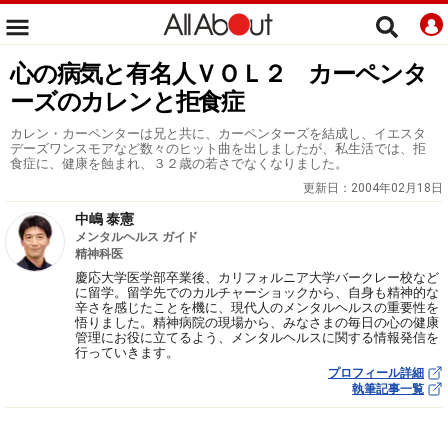
心の病気と有名人ＶＯＬ２ カーペンタ
ーズのカレンと拒食症
カレン・カーペンターは兄と共に、カーペンターズを結成し、イエスタ
デーズワンスモアなど数々のヒット曲を出しましたが、私生活では、拒
食症に、健康を蝕まれ、３２歳の若さでなくなりました。
更新日：
2004年02月18日
中嶋 泰憲
メンタルヘルス ガイド
精神科医
慶応大学医学部卒業後、カリフォルニア大学バークレー校など
に留学。留学先でのカルチャーショックから、自身も精神的な
辛さを感じたことを機に、現代人のメンタルヘルスの重要性を
悟りました。精神病院の現場から、みなさまの毎日の心の健康
管理にお役に立てるよう、メンタルヘルスに関する情報発信を
行っていきます。
プロフィール詳細
執筆記事一覧