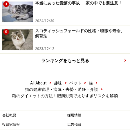
本当にあった愛猫の事故……家の中でも要注意！
4
猫の肥満の原因
2024/12/30
肥満の一番の原因は、必要カロリー以上に食べてしまう
スコティッシュフォールドの性格・特徴や寿命、
ことや運動不足です。しかし、それ以外にも遺伝的に太
5
飼育法
りやすい体質だったり、ストレスによる過食など様々な
原因があります。また不妊・去勢手術が済んだ猫は、代
2023/12/12
謝が落ちたり、ホルモンバランスが狂って太りやすくな
ランキングをもっと見る
ります。性本能に突き動かされている時の猫は、食事量
が減りたくさんのエネルギーを消費しています。手術が
済むとひとつの性「欲」から開放され、その分、別の
>
>
>
>
All About
趣味
ペット
猫
「欲」＝食欲が生活の中心となり、どうしても食べ過ぎ
>
猫の健康管理・病気・去勢・避妊・介護
猫のダイエットの方法！肥満対策で太りすぎリスクを解消
になりやすく、肥満につながるわけです。
また猫の場合は数が少ないですが、甲状腺機能低下症や
会社概要
採用情報
クッシング症候群、高脂血症などの病気が原因で肥満に
投資家情報
広告掲載
なることもあります。