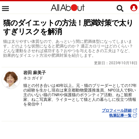
猫のダイエットの方法！肥満対策で太り
すぎリスクを解消
猫は太りやすい体質なので、あっという間に肥満体型になってしまいま
す。どのような状態になると肥満なのか？ 適正カロリーはどのくらい？
どんな運動をさせれば成功する？おやつを与えるときの工夫は？など、
効果的なダイエット方法や肥満対策を紹介します。
更新日：
2023年10月18日
岩田 麻美子
ネコ ガイド
猫との付き合いは40年以上。元・猫のブリーダーとしての17年
の経験を生かし現在は東京都動物愛護推進員、NPO法人で飼い
主のいない猫のTNRや保護猫のボランティア活動、ねこ観察
家、ねこ写真家、ライターとして猫と人の暮らしに役立つ情報
を発信中！
プロフィール詳細
執筆記事一覧