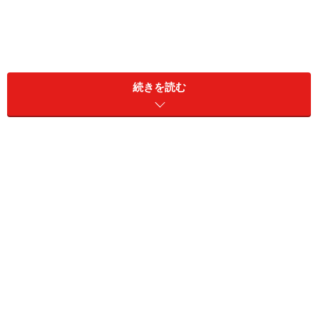
特に秋口になると猫の身体は本能的に冬の寒さに備えて
続きを読む
脂肪を蓄積し始め、家の中だけで飼われいてる猫は、厳
しい自然の中で体力を使うことがないので、身体に付い
た脂肪は落ちることなく太る原因となります。やるべき
仕事（ねずみ取りなど）もなく、不妊・去勢手術が済ん
で性本能で体力を消耗することもなく家の中でのんびり
と暮らしているところに、猫が欲しがるからといって1
日に何度も食事やおやつを与えていたら、猫はあっとい
う間に太り出します。
このように、猫は元々太りやすい動物なので、猫に健康
で長生きしてもらいたかったら猫の飼い主は、それぞれ
の猫にみあった適正カロリーの食事と、適度な運動で猫