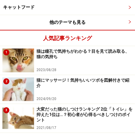
けての筋肉が発達し、顔が丸々として見える子がいま
キャットフード
す。太ももの内側の皮膚がタルタルとしてよく伸びる子
もいますが、これは肥満ではありません。首や太ももの
他のテーマも見る
たるみは、ケンカなどで噛まれても致命傷にならない＝
大きな血管を守るために自然に備わった防護服のような
人気記事ランキング
役割をします。太ももの内側、お腹の皮膚がタルタルし
猫は瞳孔で気持ちがわかる？目を見て読み取る、
1
ていたり、伸びやすいのは正常ですから、引っ張った時
猫の気持ち
に感じられるのが皮膚（＋少しのお肉）であれば肥満で
2023/08/28
はありません。
猫にマッサージ！気持ちいいツボを図解付きで紹
2
介
しかし、見た目・触っただけではわからない隠れ肥満
（内臓脂肪が付いている）の猫もいます。肥満が身体的
2024/09/20
に影響を及ぼし問題になるのは、成長期以降の中年にか
大変だった猫のしつけランキング 2位「トイレ」を
3
けてなので、3～5歳頃に一度動物病院でレントゲンやエ
抑えた1位は…？初心者が心得るべきしつけのポイ
ント
コー検査で診察してもらうとよいでしょう。
2021/08/17