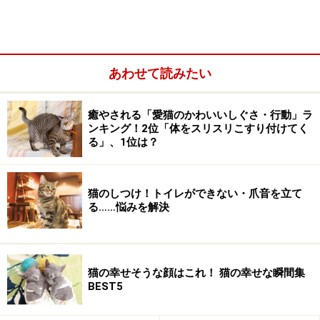
が太りすぎないように管理しなければなりません。
あわせて読みたい
癒やされる「愛猫のかわいいしぐさ・行動」ラ
ンキング！2位「体をスリスリこすり付けてく
る」、1位は？
猫のしつけ！トイレができない・爪音を立て
る……悩みを解決
猫の幸せそうな顔はこれ！ 猫の幸せな瞬間集
それぞれの猫の骨格・体型によって肥満度の許容範囲が
BEST5
違ってきますが、どのような状態だと肥満で、ダイエッ
トが必要でしょうか。また、猫の効果的なダイエット方