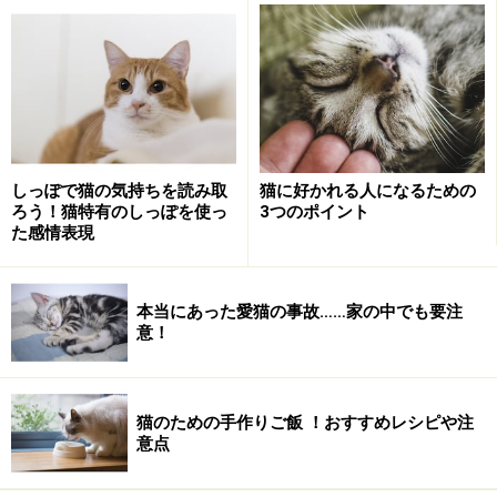
法は？ ここでは、猫の肥満とそれによって引き起こされ
る病気、効果的なダイエット方法をご紹介します。
＜目次＞
猫が肥満かどうかの判断基準
しっぽで猫の気持ちを読み取
猫に好かれる人になるための
ろう！猫特有のしっぽを使っ
3つのポイント
猫の肥満の原因
た感情表現
猫の肥満によるリスク
猫のダイエットの方法
本当にあった愛猫の事故……家の中でも要注
猫の危険なダイエット
意！
猫のための手作りご飯 ！おすすめレシピや注
意点
猫が肥満かどうかの判断基準