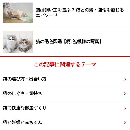
猫の適正体重とは、成熟してから1歳前後の不妊・去勢
猫は飼い主を選ぶ？ 猫との縁・運命を感じる
手術前の体重のことです。しかし、成長に2～5年ほどか
エピソード
かる猫種もありますので、全てには当てはまりません。
猫の適正体重は、それぞれの個体の体型・骨量によって
かなりの違いがありますが、適正体重を15％以上超える
猫の毛色図鑑【柄,色,模様の写真】
と身体に悪影響が出始めるので肥満と判断されます。
この記事に関連するテーマ
どこからが「肥満」になるの？
四つ足で立っている猫を真上から見たとき、猫の肩より
猫の選び方・出会い方
お腹の方が出っ張っていて身体がヒョウタンのように見
えたり、背骨を触った時に背骨の上に脂肪を感じたり、
猫のしぐさ・気持ち
あばら骨が脂肪の下でどこにあるかわからないようでし
猫に快適な部屋づくり
たら、すぐにダイエットが必要な肥満体型です。
猫と妊婦と赤ちゃん
成熟したオス猫には、ジョウルと呼ばれる頬から顎にか