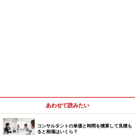
うな文章です。生気がまるで感じられません。正直この
ようなフレーズを聴いた瞬間に、「こりゃだめだ」と判
断してしまいます。
これらはBuzz wordといわれるものです。特に新卒の方
は、これらのBuzz Wordを使いがちなのです。
※記事内容は執筆時点のものです。最新の内容をご確認くださ
い。
次のページへ
1
/
4
あわせて読みたい
コンサルタントの単価と時間を積算して見積も
ると相場はいくら？