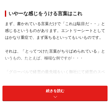
いやーな感じをうける言葉はこれ
まず、書かれている言葉だけで「これは駄目だ・・」と
感じるというものがあります。エントリーシートとして
はかなり重症で、まず落ちるといってもいいものです。
それは、「とってつけた言葉がちりばめられている」と
いうもの。たとえば、極端な例ですが・・・
「グローバルで経営の最先端をいく御社にて経営のスペ
シャリストとして企業を良くしていきたい」
「ブルーオーシャン戦略などの戦略手法で企業の進むべ
続きを読む
き方向性を明らかにする仕事をしたい」
といったものです。まるで自動作文マシーンで作ったよ