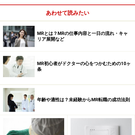
あわせて読みたい
MRとは？MRの仕事内容と一日の流れ・キャ
リア展開など
業界内の資格制度（
MR認定資格制度
）もある専門性
の高い営業職である
MR初心者がドクターの心をつかむための10ヶ
条
ドクターの薬物治療のパートナーとして病気で苦し
む人の役に立てる
こうした点に魅力を感じた理由を中心に志望動機をまと
めれば、志望動機の納得性は高まります。あとは応募先
年齢や適性は？未経験からMR転職の成功法則
企業に対する志望動機を、経営方針や社内制度、競合他
社と比べた強みや特長に関連付けて伝えます。