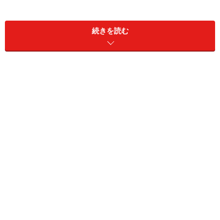
異業種からMRに転職しようと考える人は、景気変動の影
響を受けにくい製薬業界の安定性や給与水準の高さに魅
続きを読む
力を感じている場合が多いといえます。でも、それだけ
ではMRへの志望動機としては不十分。
選考の際に志望動機を重視するのは、入社後に高いモチ
ベーションを発揮して仕事に取り組めるかという点を判
断するためです。仕事内容としてどのような点に魅力を
感じているかが書かれていない志望動機では、十分な納
得は得られません。一般にMRという仕事の魅力として
は、次のような点が挙げられます。