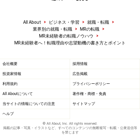
■専門性に魅力を感じたから
知り合いのMRから仕事内容を聞いて、専門性の高さに魅
力を感じたという人もいます。他の業界でコンサルティ
>
>
>
All About
ビジネス・学習
就職・転職
ング型営業を行っている人の姿を見たり話を聞いて、専
>
>
業界別の就職・転職
MRの転職
門性の高い営業職に興味を持ち、MRを目指そうと考えた
>
MR未経験者の転職ノウハウ
MR未経験者へ！転職理由や志望動機の書き方とポイント
という人もいます。具体的なきっかけがある場合は、そ
れを盛り込んだ志望動機でインパクトを高めましょう。
会社概要
採用情報
投資家情報
広告掲載
志望動機の本気度の伝え方
利用規約
プライバシーポリシー
入社したいという気持ちが強ければ、その会社のことを
All Aboutについて
著作権・商標・免責
事前に十分調べて理解しているはずだと人事担当者は考
当サイトの情報についての注意
サイトマップ
えます。志望動機の本気度をアピールするには、応募先
ヘルプ
企業の魅力や特長を十分理解していることを伝えるのが
© All About, Inc. All rights reserved.
効果的です。
掲載の記事・写真・イラストなど、すべてのコンテンツの無断複写・転載・公衆送信等
を禁じます