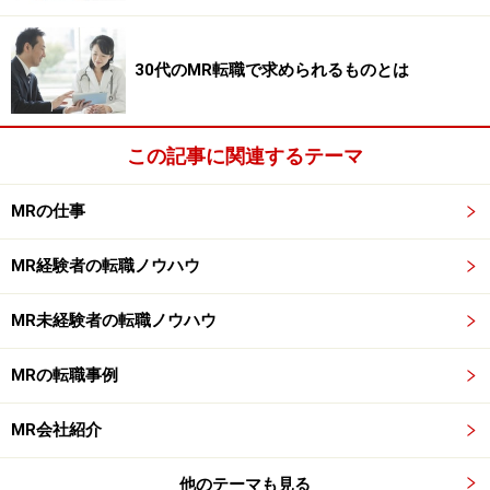
「医療への貢献」と「専門性の高さ」という点を中心に
した志望動機は、納得性は高まりますが他の応募者も同
様の考え方をしてくる場合も多いため、差別化はしにく
30代のMR転職で求められるものとは
くなってしまいます。そこで、具体的な体験談などを交
えて志望動機を説明すると独自性を印象づけることがで
きます。
この記事に関連するテーマ
MRの仕事
■医療への貢献に魅力を感じたから
MR未経験者の場合、身内や知人の病気がきっかけとなっ
MR経験者の転職ノウハウ
てMRに興味を持ったという人が少なくありません。この
ように医療への貢献に興味を持った具体的なきっかけを
MR未経験者の転職ノウハウ
記載すると、志望動機のインパクトが高まります。身近
での事例がない場合でも、病気や患者さんに関するテレ
MRの転職事例
ビ番組や報道が同様のきっかけとなった方はそれを記載
してもいいでしょう。
MR会社紹介
他のテーマも見る