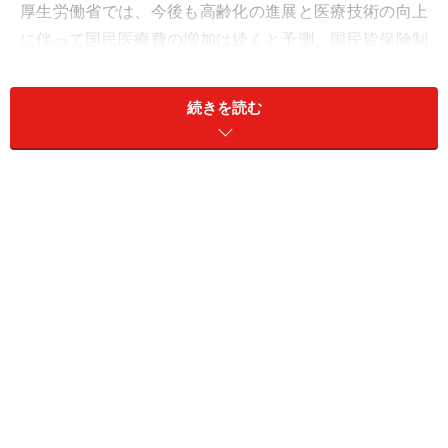
厚生労働省では、今後も高齢化の進展と医療技術の向上
に伴って国民医療費の増加は続くと予測。国民皆保険制
度を採用している日本の国家財政にとって深刻な課題と
なっています。
続きを読む
そのため、日本政府はなんとか国民医療費の増加を抑制
しようと取り組んでいますが、その重点施策のひとつが
薬剤費の増加抑制です。