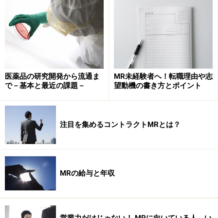
医療費抑制のカギを握るジェネリック医薬
品普及率
ジェネリック医薬品とは、新しく開発された医薬品（新
薬）の特許が切れた後に作られる、効能・効果等が新薬
医薬品の研究開発から流通ま
MR未経験者へ！転職理由や志
と同じ医薬品です。ジェネリック医薬品は、新薬のよう
で－基本と最近の課題－
望動機の書き方とポイント
に莫大な研究開発費がかからないため新薬よりも安価で
製造できます。そのため薬価も原則として新薬の7割以
下に設定されます。
注目を集めるコントラクトMRとは？
日本におけるジェネリック医薬品の普及率は、平成21年
で約20％と欧米には遥かに及ばないため、日本政府は平
成24年度までにはこれを30％まで高めるという目標を設
MRの給与と年収
定して様々な取り組みを行っています（
製薬協調査2008
年度ジェネリック医薬品普及率
：アメリカ69％、ドイツ
64％、イギリス61％、フランス40％）。
営業力だけじゃない！ MRに向いている人、い