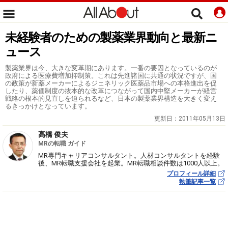
未経験者のための製薬業界動向と最新ニ
ュース
製薬業界は今、大きな変革期にあります。一番の要因となっているのが
政府による医療費増加抑制策。これは先進諸国に共通の状況ですが、国
の政策が新薬メーカーによるジェネリック医薬品市場への本格進出を促
したり、薬価制度の抜本的な改革につながって国内中堅メーカーが経営
戦略の根本的見直しを迫られるなど、日本の製薬業界構造を大きく変え
るきっかけとなっています。
更新日：
2011年05月13日
高橋 俊夫
MRの転職 ガイド
MR専門キャリアコンサルタント。人材コンサルタントを経験
後、MR転職支援会社を起業。MR転職相談件数は1000人以上。
プロフィール詳細
執筆記事一覧