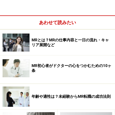
あわせて読みたい
薬剤費抑制の主役－ジェネリック医薬品促
進政策と薬価改定
MRとは？MRの仕事内容と一日の流れ・キャ
リア展開など
患者が、医療機関や保険薬局で処方箋に記載された薬
（医療用医薬品）を買うときの価格は国（厚生労働省）
が定めます。これを
薬価
と呼びます。
MR初心者がドクターの心をつかむための10ヶ
条
薬剤費の増加抑制のために、日本政府が力を入れている
のが薬価の低い
ジェネリック医薬品
の普及。同じ効果の
ある医薬品が複数あれば、薬価の安い薬が使われたほう
が医療費を抑えることができます。そしてもうひとつが
年齢や適性は？未経験からMR転職の成功法則
定期的な薬価の見直し（切り下げ）です。