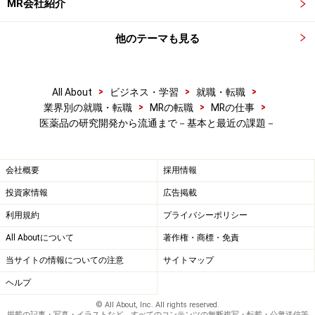
MR会社紹介
新しい薬を完成させるためには150億円とも200億円とも
言われる巨額の資金が必要です。特に臨床試験段階が最
他のテーマも見る
もお金がかかります。また基礎研究段階や非臨床試験段
階では有望な化合物でも、臨床試験段階で有効性や安全
>
>
>
All About
ビジネス・学習
就職・転職
性に問題が見つかるリスクもあります。そのためバイオ
>
>
>
業界別の就職・転職
MRの転職
MRの仕事
ベンチャーにとっても、自社で臨床試験まで続けるより
医薬品の研究開発から流通まで－基本と最近の課題－
も開発権をライセンスアウトした方がよいと判断する場
合があります。また自社で開発する資金を賄うために国
会社概要
採用情報
や地域（ヨーロッパ、アジアなど）を限定して開発権を
投資家情報
広告掲載
譲渡し、その資金を使って残りの国や地域で自社開発す
る場合もあります。
利用規約
プライバシーポリシー
All Aboutについて
著作権・商標・免責
自社で開発を行うにしても他社からライセンスインを受
当サイトの情報についての注意
サイトマップ
けるにしても、資金力が製薬企業の命運を分ける時代と
ヘルプ
なっています。MRとして転職先の製薬企業を検討する上
© All About, Inc. All rights reserved.
でも、資金力は重要な判断要素といえます。
掲載の記事・写真・イラストなど、すべてのコンテンツの無断複写・転載・公衆送信等