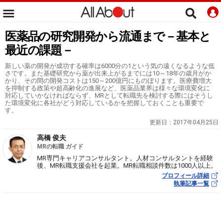
医薬品の研究開発から流通まで－基本と
最近の課題－
新しい薬の開発が成功する確率は6000分の1という気の遠くなるような低
さです。また基礎研究から薬が出来上がるまでには10～18年の歳月がか
かり、その間の開発コストは150～200億円にものぼります。医療費増大
を抑制する政策や超高齢化の進展など、医薬品業界は様々な環境変化に
対応していかなければならず、MRとして転職先を検討する際にはそうし
た環境変化に各社がどう対応しているかを把握しておくことも重要で
す。
更新日：
2017年04月25日
高橋 俊夫
MRの転職 ガイド
MR専門キャリアコンサルタント。人材コンサルタントを経験
後、MR転職支援会社を起業。MR転職相談件数は1000人以上。
プロフィール詳細
執筆記事一覧