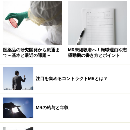
人を対象にした有効性と安全性の試験（臨
床試験）
非臨床試験をパスした薬の候補化合物（治験薬）が、人
間に対して有効で安全かを調べるのが
臨床試験
（治
験）。臨床試験は3段階で行われます。最初に行われる
のが第1相試験。少数の健康な人を対象に副作用などの
医薬品の研究開発から流通ま
MR未経験者へ！転職理由や志
安全性を確認します。次に少数の患者を対象に有効で安
で－基本と最近の課題－
望動機の書き方とポイント
全な投薬量や投薬方法などを確認するのが第2相試験。
そして最後に、多数の患者を対象に有効性と安全性につ
いて既存薬などとの比較を行います（第3相試験）。臨
注目を集めるコントラクトMRとは？
床試験にもGCPという厳しい実施基準が設けられてい
て、3～8年かかります。（GCP：Good Clinical
Practice：医薬品の臨床試験の実施の基準）
MRの給与と年収
膨大な時間と費用を要する研究開発とライ