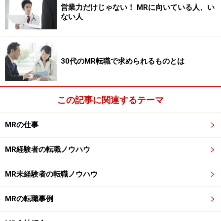
センシング
営業力だけじゃない！ MRに向いている人、い
ない人
こうした基礎研究から臨床試験までには8～15年の歳月
がかかります。しかもその過程で大半は薬の候補から消
えていきます。そのため製薬企業では、自社で研究・開
30代のMR転職で求められるものとは
発してきた化合物だけでは安定的に新しい薬を開発し続
けられないおそれがあります。そこでバイオベンチャー
などから有望な化合物に対する開発権を有償で譲り受け
この記事に関連するテーマ
ることによって、自社の開発品目（開発パイプライン）
を補うようになってきました（ライセンシング）。
MRの仕事
MR経験者の転職ノウハウ
製薬企業は開発権を購入すること（ライセンスイン）に
よって開発パイプラインを補充できますが、バイオベン
MR未経験者の転職ノウハウ
チャーはせっかくの有望な化合物をなぜ自分たちで最後
まで開発せずに途中で譲渡（ライセンスアウト）してし
MRの転職事例
まうのでしょうか。