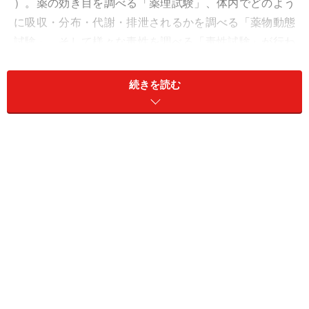
）。薬の効き目を調べる「薬理試験」、体内でどのよう
に吸収・分布・代謝・排泄されるかを調べる「薬物動態
試験」、そして様々な毒性を調べる「毒性試験」が行わ
れます。この非臨床試験はGLPと呼ばれる厳しい基準に
則って実施され、通常は3～5年かかります（GLP：Good
続きを読む
Laboratory Practice：医薬品の安全性に関する非臨床試
験の実施の基準）。