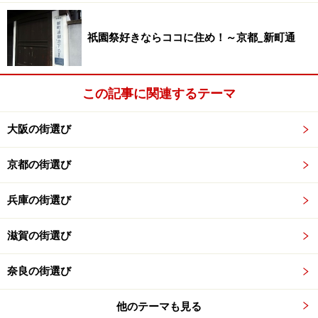
イメージですが、ここ「近鉄八尾」駅から大阪への玄関
祇園祭好きならココに住め！～京都_新町通
口となるのは難波と鶴橋。隣接文化圏もコテコテイメー
ジは踏襲されています。余談ではありますが、河内音頭
のみならず河内家菊水丸さんも八尾市出身です。
この記事に関連するテーマ
ただし、イメージはコテコテでもアクセスはスタイリッ
大阪の街選び
シュ。大阪市内のターミナル駅である「鶴橋」駅・「近
鉄難波」駅へは各々10分・15分程度。鶴橋ではJR環状線
京都の街選び
へ、難波では大阪市営地下鉄や南海線へ、両駅の間にあ
る「上本町」駅で下車すれば大阪市営地下鉄谷町線への
兵庫の街選び
乗り換えができます。ラッシュ時には準急・普通合わせ
滋賀の街選び
ると5～6分に1本の列車が停車することも考えると、電
車を使った通勤通学の移動は相当便利といえるでしょ
奈良の街選び
う。
他のテーマも見る
また、「近鉄八尾」駅の南約2kmにはJR関西本線「八