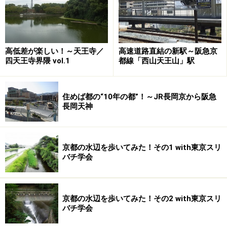
そのなかの一つが、「近鉄八尾」駅から西へ徒歩約5
分、商店街から直接参道に入れる常光寺。ここは河内音
頭発祥の地とされていて、1996年には当時の環境庁
（現・環境省）により
日本の音風景100選
に選ばれてい
高低差が楽しい！～天王寺／
高速道路直結の新駅～阪急京
ます。「虫の声」や「滝の音」等が多い中、少し異色の
四天王寺界隈 vol.1
都線「西山天王山」駅
「河内音頭の音」。「よく聞ける時期」は8月23日24日
だそうです。
住めば都の“10年の都”！～JR長岡京から阪急
長岡天神
難波・鶴橋への移動が便利
京都の水辺を歩いてみた！その1 with東京スリ
バチ学会
京都の水辺を歩いてみた！その2 with東京スリ
駅舎や駅前の周辺はとても庶民的な雰囲気
バチ学会
河内音頭というと
河内家菊水丸
よろしくコテコテの大阪