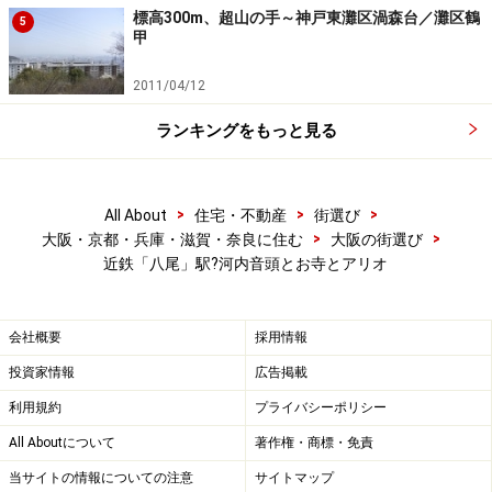
体育館
、などの公共施設が近所にそろいます。あとで詳
標高300m、超山の手～神戸東灘区渦森台／灘区鶴
5
甲
しく触れますが買物施設についても、駅北側の大規模商
業施設、西側の商店街、駅の近くに集積。周辺には高低
2011/04/12
差もないため徒歩・自転車での移動はいたって便利で
ランキングをもっと見る
す。
自動車利用に目を向けましょう。まず有料自動車道。駅
>
>
>
All About
住宅・不動産
街選び
の2Km程西側には近畿自動車の八尾ICがあります。ここ
>
>
大阪・京都・兵庫・滋賀・奈良に住む
大阪の街選び
を経由して堺・和歌山方面へは阪和道、奈良（大和郡
近鉄「八尾」駅?河内音頭とお寺とアリオ
山・天理）方面へは西名阪道へ乗り継ぎです。時間帯を
間違わなければスムーズに移動ができます。
会社概要
採用情報
投資家情報
広告掲載
「時間帯を……」といいましたが、この八尾ICは渋滞多発
利用規約
プライバシーポリシー
地帯。阪和道・西名阪道からは八尾本線料金所が控えて
おり、また、中央環状線との合流もあるためかなりの交
All Aboutについて
著作権・商標・免責
通量です。
当サイトの情報についての注意
サイトマップ