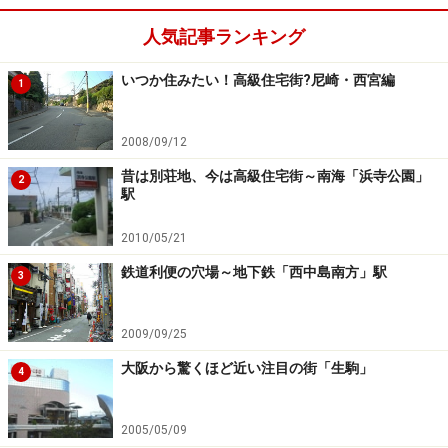
尾」駅があります。「近鉄八尾」駅の南側に住むなら
人気記事ランキング
ば、環状線利用ならば「鶴橋」駅で乗り換え、天王寺・
いつか住みたい！高級住宅街?尼崎・西宮編
奈良方面へは自転車利用でJR「八尾」駅利用が便利で
1
す。
2008/09/12
昔は別荘地、今は高級住宅街～南海「浜寺公園」
2
生活至便も車移動には要注意
駅
2010/05/21
鉄道利便の穴場～地下鉄「西中島南方」駅
3
2009/09/25
（上）歩車道分離していないためか一本入ると車通は少な
い（下）幹線道路は混雑が多くみられる
大阪から驚くほど近い注目の街「生駒」
4
「近鉄八尾」駅周辺は市の中心地ということもあり
八尾
2005/05/09
市役所
、
八尾市文化会館（プリズムホール）
、
八尾市立