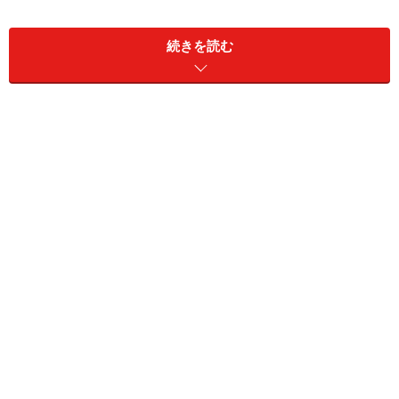
続きを読む
に隣接する人口約27万人の都市。人口でみると同じ大阪
府の茨木市と同程度の行政です。今回紹介する近鉄大阪
線「近鉄八尾」駅は、その八尾市の中心よりやや大阪寄
りの平野部に位置し、わずか5、6km東側には信貴生駒山
系の山々が連なります。
周辺の街としての歴史は古く、古墳時代・飛鳥時代にま
でさかのぼります。飛鳥時代、この一帯は物部氏の勢力
圏にあったそうです。歴史の授業でも、やる気がまだ持
続している1学期に習うため、記憶にもとどまりやすか
ったあの「蘇我氏と物部氏」の争いは、この近辺で行わ