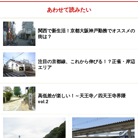
れていたようです。残念ながら物部氏は戦いに破れまし
たが、もし勝ってたらこの辺の歴史はどう変わっていた
あわせて読みたい
か？ちょっと気になります。
関西で新生活！京都大阪神戸勤務でオススメの
街は？
注目の京都線、これから伸びる！？正雀・岸辺
エリア
高低差が楽しい！～天王寺／四天王寺界隈
vol.2
そんなわけで古くから開けていたこの界隈。「近鉄八
尾」駅西側を中心にたくさんのお寺や神社があります。