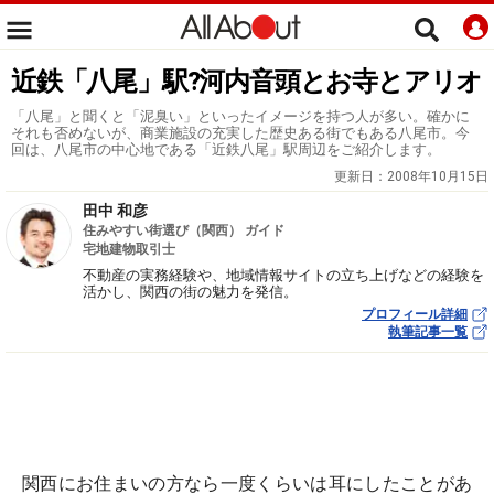
近鉄「八尾」駅?河内音頭とお寺とアリオ
「八尾」と聞くと「泥臭い」といったイメージを持つ人が多い。確かに
それも否めないが、商業施設の充実した歴史ある街でもある八尾市。今
回は、八尾市の中心地である「近鉄八尾」駅周辺をご紹介します。
更新日：
2008年10月15日
田中 和彦
住みやすい街選び（関西） ガイド
宅地建物取引士
不動産の実務経験や、地域情報サイトの立ち上げなどの経験を
活かし、関西の街の魅力を発信。
プロフィール詳細
執筆記事一覧
関西にお住まいの方なら一度くらいは耳にしたことがあ