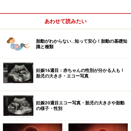
安です
夫が触ろうとすると胎動が止まり、まだわかりませ
あわせて読みたい
ん
妊娠19週の経産婦ですが、胎動がまだわからない
胎動がわからない…知って安心！胎動の基礎知
ため心配です
識と種類
臨月ですが、前駆陣痛・陣痛と胎動の違いはわかる
ものでしょうか
逆子ですが胎動があまりわかりません
妊娠16週目：赤ちゃんの性別が分かる人も！
胎児の大きさ・エコー写真
胎動はいつから？ 胎動ではなく腸の動きだ
妊娠20週目エコー写真・胎児の大きさや胎動
ったということも…
の様子・性別
はじめて胎動を感じる時期は、
初産婦さんで妊娠18週～
20週ぐらい、経産婦さんでは、それより少し早く感じる