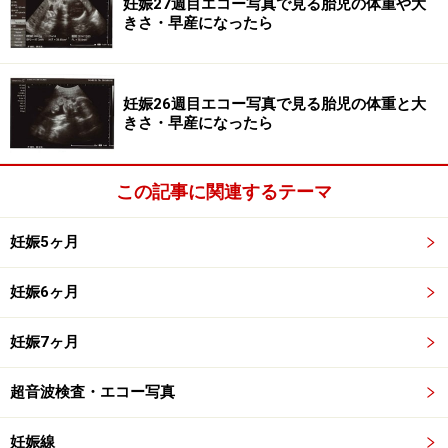
妊娠27週目エコー写真で見る胎児の体重や大
感じる上で大きく影響を受けるお母さんの腹壁の厚さや
きさ・早産になったら
赤ちゃんの体位、胎盤の位置などに違いがあるからで
す。胎動と思っていたら、腸の動きだったということも
よくあります。
妊娠26週目エコー写真で見る胎児の体重と大
きさ・早産になったら
いずれにしても、赤ちゃんは、お母さんが胎動を感じる
ずっと前からに元気に動いているのです。健診での超音
この記事に関連するテーマ
波検査で赤ちゃんが動いている様子がわかるので、「ま
だかしら……」とあまり気にしすぎないようにしてくださ
妊娠5ヶ月
い。
妊娠6ヶ月
妊娠7ヶ月
赤ちゃんは眠ったり起きたりしている
さて、赤ちゃんはおなかの中でどのように暮らしている
超音波検査・エコー写真
のでしょう？ 赤ちゃんは、お母さんと一緒に寝たり起き
妊娠線
たりしているのではありません。外の世界とは関係な