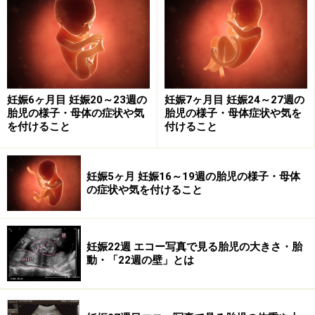
妊娠6ヶ月目 妊娠20～23週の
妊娠7ヶ月目 妊娠24～27週の
胎児の様子・母体の症状や気
胎児の様子・母体症状や気を
を付けること
付けること
妊娠5ヶ月 妊娠16～19週の胎児の様子・母体
の症状や気を付けること
ようになります。初産婦さんは、胎動とはどんな感覚か
わからないので、当然のことですよね。
妊娠22週 エコー写真で見る胎児の大きさ・胎
動・「22週の壁」とは
といっても、この時期には個人差がとても大きく、16週
ごろから感じる人もいれば、22週ごろになってはじめて
感じる人もいます。こんなに差が出てくるのは、胎動を