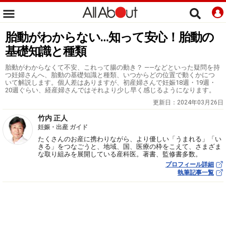
胎動がわからない…知って安心！胎動の
基礎知識と種類
胎動がわからなくて不安、これって腸の動き？ ――などといった疑問を持
つ妊婦さんへ、胎動の基礎知識と種類、いつからどの位置で動くかにつ
いて解説します。個人差はありますが、初産婦さんで妊娠18週・19週・
20週ぐらい、経産婦さんではそれより少し早く感じるようになります。
更新日：
2024年03月26日
竹内 正人
妊娠・出産 ガイド
たくさんのお産に携わりながら、より優しい「うまれる」「い
きる」をつなごうと、地域、国、医療の枠をこえて、さまざま
な取り組みを展開している産科医。著書、監修書多数。
プロフィール詳細
執筆記事一覧