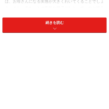
は、お母さんになる実感が大きくわいてくることでしょ
う。また、赤ちゃんの元気な様子がわかって、ひと安心
という人も多いはずです。
続きを読む
＜目次＞
胎動はいつから？ 胎動ではなく腸の動きだったというこ
とも…
赤ちゃんは眠ったり起きたりしている
赤ちゃんのいろいろな動き方・胎動の種類
妊娠後期は胎動が少なくなるのか？
よくある質問
胎動とお腹の張りや腸の動き、しゃっくりとの違い
って
双子の胎動に左右差があり片方だけ感じにくいです
妊娠20週ですが、胎動があまりわからないため不