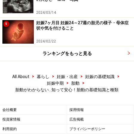
かしたり、向きを変えたり、しきりと自分の体をさわっ
2024/03/14
たりと、様々な動きをしているのです。また、お母さん
妊娠7ヶ月目 妊娠24～27週の胎児の様子・母体症
が忙しく動いていれば、胎動を自覚しにくくなるなど、
5
状や気を付けること
すべての胎動のうちお母さんは約40％しか感じることが
できないというデータもあります。
2024/02/22
ランキングをもっと見る
赤ちゃんのいろいろな動き方・胎動の種類
>
>
>
>
All About
暮らし
妊娠・出産
妊娠の基礎知識
赤ちゃんはいろいろな動きをしています。ただし、これ
>
>
妊娠中期
胎動
らの動きは、勝手気ままな動きではなく、生まれてから
胎動がわからない…知って安心！胎動の基礎知識と種類
必要な動きのための準備運動と考えられています。な
お、「おなかを強く蹴るから男の子」と言う人もいます
会社概要
採用情報
が、医学的には、性別や性格が胎動に関係するという根
投資家情報
広告掲載
拠はありません。
利用規約
プライバシーポリシー