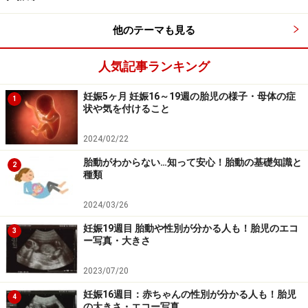
く、自分のぺースで眠ったり、起きたりを繰り返してい
他のテーマも見る
るのです。夜、お母さんが眠っているにもかかわらず赤
ちゃんが動くのは、このためなのです。
人気記事ランキング
初期は、眠っている時間（休止期）が長く、おなかの中
妊娠5ヶ月 妊娠16～19週の胎児の様子・母体の症
1
状や気を付けること
を漂っている状態です。週数が進むにつれ、起きている
時間（活動期）が長くなっていきます。ただし、起きて
2024/02/22
いるといっても覚醒しているのではなく、レム睡眠（動
胎動がわからない…知って安心！胎動の基礎知識と
2
睡眠）と呼ばれる時間です。そして、
30週ごろには、活
種類
動期と休止期のサイクルがはっきり
してきて、動いてい
2024/03/26
る時間と、動かない時間、それぞれの持続時間がどんど
ん長くなってゆき、37週以降にはあまり変わらなくなり
妊娠19週目 胎動や性別が分かる人も！胎児のエコ
3
ー写真・大きさ
ます。
2023/07/20
お母さんが感じ取れる胎動は、活動期の動きの一部だけ
妊娠16週目：赤ちゃんの性別が分かる人も！胎児
4
です。お母さんには伝わりませんが、赤ちゃんは目を動
の大きさ・エコー写真