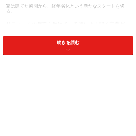
家は建てた瞬間から、経年劣化という新たなスタートを切
る。
リフォームの相談を受けている時によく聞く言葉が、
「家を建てたら終わりだと思っていたのに……」 というセ
リフです。
続きを読む
家は、木、樹脂、金属など様々な材料が使われていて、
それぞれが別個のスピードで劣化をします。これらのメ
ンテナンスのタイミングを上手に見極めて、適宜お手入
れをしていくことが、効率的に我が家を長持ちさせるコ
ツです。
タイミングを逃してしまうと、後になって多額の補修費
用が掛かったり、せっかく大金を掛けて建てた大切な財
産である家の価値が下がったりしてしまうことも。