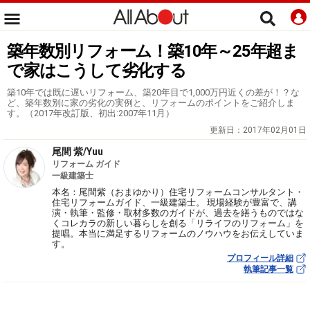
築年数別リフォーム！築10年～25年超ま
で家はこうして劣化する
築10年では既に遅いリフォーム、築20年目で1,000万円近くの差が！？な
ど、築年数別に家の劣化の実例と、リフォームのポイントをご紹介しま
す。（2017年改訂版、初出:2007年11月）
更新日：
2017年02月01日
尾間 紫/Yuu
リフォーム ガイド
一級建築士
本名：尾間紫（おまゆかり）住宅リフォームコンサルタント・
住宅リフォームガイド、一級建築士。 現場経験が豊富で、講
演・執筆・監修・取材多数のガイドが、過去を繕うものではな
くコレカラの新しい暮らしを創る「リライフのリフォーム」を
提唱。本当に満足するリフォームのノウハウをお伝えしていま
す。
プロフィール詳細
執筆記事一覧