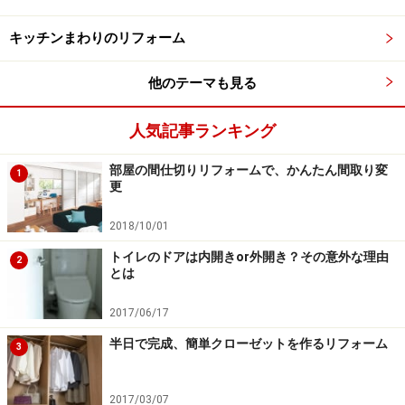
浴室に面した洗面所、床下地の腐食 など
キッチンまわりのリフォーム
他のテーマも見る
築10年前後のリフォームのポイント
築10年程度まで何も手を入れないでいると、はっきり劣
人気記事ランキング
化がわかるのが屋外の木部や鉄部です。表面だけでなく
部屋の間仕切りリフォームで、かんたん間取り変
1
中まで腐食しているケースも少なくありません。
更
2018/10/01
表面だけなら塗り替えだけで済むものが、腐食が進んで
しまうと修繕に多額の費用が掛かってしまいます。早め
トイレのドアは内開きor外開き？その意外な理由
2
とは
にチェックし、お手入れをしておきましょう。
2017/06/17
築10年目は、屋根、外壁、床下など、大切な構造部分の
半日で完成、簡単クローゼットを作るリフォーム
3
点検やメンテナンスの時期です。またそろそろ屋上やベ
ランダの防水工事の保証が切れる時期でもあります。こ
2017/03/07