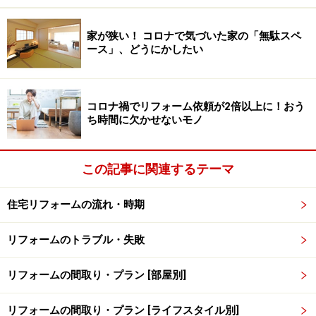
築10年前後の家の劣化の実例
家が狭い！ コロナで気づいた家の「無駄スペ
ース」、どうにかしたい
築10年では既に遅い屋外の木部のお手入れ。南側と北側で劣
化速度が違うので、よく状態をチェックして。
コロナ禍でリフォーム依頼が2倍以上に！おう
ち時間に欠かせないモノ
● 築10年前後で見られる劣化
外壁の汚れ、コケなどの付着
この記事に関連するテーマ
外部木部や鉄部の腐食
サイディングの目地の縮み、劣化
住宅リフォームの流れ・時期
サッシまわりのシーリングの縮み、劣化
リフォームのトラブル・失敗
スレート屋根の塗装の傷み
屋上やバルコニーの防水の劣化
リフォームの間取り・プラン [部屋別]
シロアリ被害の開始
リフォームの間取り・プラン [ライフスタイル別]
全自動給湯器の故障