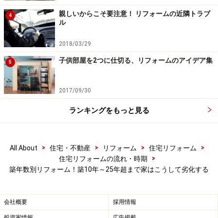
の時期にお手入れをさぼると、築20年目で大きな差が出
親しいからこそ要注意！ リフォームの近隣トラブ
ることを知っておきましょう。
4
ル
2018/03/29
子供部屋を2つに仕切る、リフォームのアイデア集
5
築15年～築20年前後の家の劣化の実例
2017/09/30
ランキングをもっと見る
この時期は修理だけでなく、暮らしのグレードアップのため
のリフォームをしたくなる時期。
● 築15年～築20年前後で見られる劣化
>
>
>
>
All About
住宅・不動産
リフォーム
住宅リフォーム
>
住宅リフォームの流れ・時期
スレート屋根の劣化、内部腐食、雨漏り
築年数別リフォーム！築10年～25年超まで家はこうして劣化する
外壁ヒビ、継ぎ目の劣化、内部浸水による腐食
屋根瓦のズレ、漆喰の落ち
会社概要
採用情報
床下の湿気、シロアリによる土台の腐食
投資家情報
広告掲載