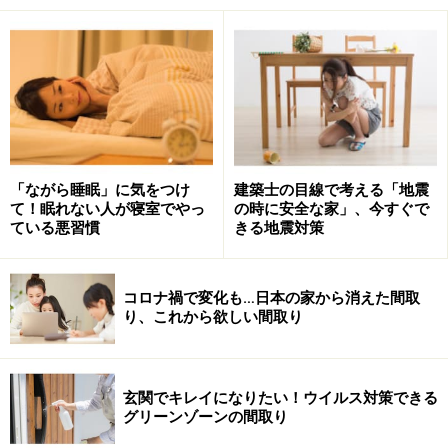
そこで今回は、築年数別に、よく見かける家の劣化の実
例と、その時々のリフォームのチェックポイントをご紹
介します。
【目次】
１．築10年前後の家の劣化の実例
「ながら睡眠」に気をつけ
建築士の目線で考える「地震
２．築10年前後の家のリフォームのポイント
て！眠れない人が寝室でやっ
の時に安全な家」、今すぐで
３．築15年～築20年前後の家の劣化の実例
ている悪習慣
きる地震対策
４．築15年～築20年前後の家のリフォームのポイント
５．築25年超の家の劣化の実例
コロナ禍で変化も…日本の家から消えた間取
６．築25年超の家のリフォームのポイント
り、これから欲しい間取り
７．一戸建てのメンテナンス費用は自分で積み立てる必
要がある
玄関でキレイになりたい！ウイルス対策できる
グリーンゾーンの間取り