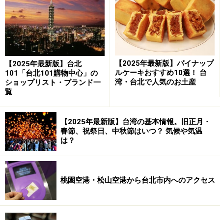
日月潭を観光する
【2025年最新版】パイナップ
【2025年最新版】台北
ルケーキおすすめ10選！ 台
101「台北101購物中心」の
湾・台北で人気のお土産
ショップリスト・ブランド一
蒋介石が母親を記念して建てたという慈恩堂 画像提供：台
覧
湾観光局/郭尊仁撮影
日月潭周辺を観光するには4通りの方法があります。湖
【2025年最新版】台湾の基本情報。旧正月・
の周りを走る環状バス、遊覧船、タクシー、あとは上級
春節、祝祭日、中秋節はいつ？ 気候や気温
は？
者向けですがサイクリングという手段もあります。
環湖公車は日月潭の周りを回る環状バスで、水社旅遊服
桃園空港・松山空港から台北市内へのアクセス
務中心（水社ビジターセンター）を起点に朝霧碼頭や文
武廟、伊達邵、玄奘寺、玄光寺などを経由します。平
日、休日ともに1時間に1便で1日8便、一日乗車券は80台