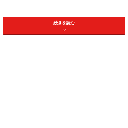
続きを読む
日月潭の由来
日月潭は湖の西側に浮かぶ拉魯（ラル）島を境に東が太
陽、西側が三日月の形に似ていることからその名が付け
られました。ちなみに「拉魯（ラル）」とは原住民サオ
の言葉で祖先の霊が眠る場所という意味です。
この日月潭には白鹿の伝説があります。昔むかし、原住
民サオは一頭の白鹿を追って山奥に入って行きました。
すると不意に視界が開け、水をたたえた湖面が姿を現し
たのです。そしてその白鹿はゆうゆうとした足取りで、