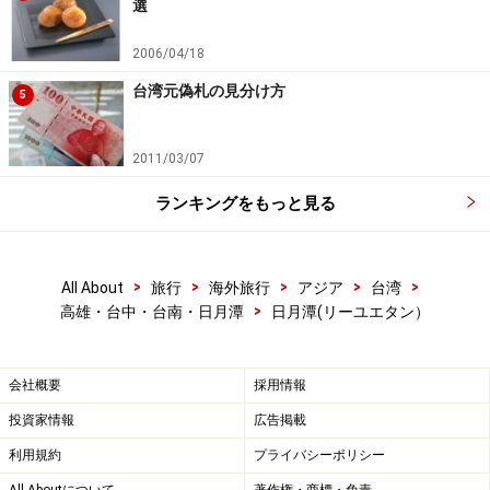
イプ用意。購入は7－11や指定のバス停で。
選
2006/04/18
詳しいご案内は＞＞＞
南投客運のサイト
へ（中国語の
台湾元偽札の見分け方
み）
5
2011/03/07
ランキングをもっと見る
>
>
>
>
>
All About
旅行
海外旅行
アジア
台湾
>
高雄・台中・台南・日月潭
日月潭(リーユエタン）
会社概要
採用情報
投資家情報
広告掲載
利用規約
プライバシーポリシー
日月潭は今、サイクリングがアツい！
All Aboutについて
著作権・商標・免責