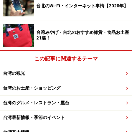
湾元（約270円）です。車内は自転車も搭載できます。
台北のWi-Fi・インターネット事情【2020年】
水社旅遊服務中心で時刻表をもらうと便利です。
タクシーをチャーターして観光する場合は、日月潭一周
台湾みやげ・台北のおすすめ雑貨・食品お土産
約4時間で1,200台湾元（約4,000円・2011年の相場）と
21選！
いう公定価格がありますが、ホテルによってはそれ以上
かかる場合もあるので必ず確認しましょう。タクシーは
この記事に関連するテーマ
1人で回るには割高ですが、人数が集まればバスの時間
を気にすることなく観光ができて便利。日月潭のタクシ
台湾の観光
ーは距離にかかわらずメーター制ではなく交渉制ですの
で、近距離でも値段を交渉の上決定します。
台湾のお土産・ショッピング
遊覧船の情報については、次のページからの日月潭おす
台湾のグルメ・レストラン・屋台
すめ観光スポット1をご覧ください。
台湾最新情報・季節のイベント
日月潭の観光情報は＞＞＞
日月潭公式サイト
（日本語あ