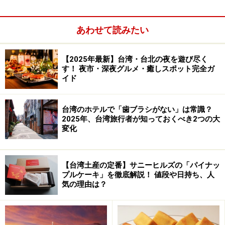
湖の中に消えていきました。サオはこの湖の美しさに魅
せられただけではなく、この湖やその周りの産物がとて
あわせて読みたい
も豊かなことに気付きました。サオはこの湖へと導いて
くれた神に感謝しつつ、皆で話し合い、この地へ移り住
【2025年最新】台湾・台北の夜を遊び尽く
むことを決めたのでした。
す！ 夜市・深夜グルメ・癒しスポット完全ガ
イド
台湾のホテルで「歯ブラシがない」は常識？
2025年、台湾旅行者が知っておくべき2つの大
変化
【台湾土産の定番】サニーヒルズの「パイナッ
プルケーキ」を徹底解説！ 値段や日持ち、人
気の理由は？