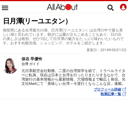
日月潭(リーユエタン）
南投県にある台湾最大の湖、日月潭(リーユエタン）は台湾の中で最も美
しい湖と言われています。朝夕には霧が立ちこめることもあり、日の出
の美しさは格別。ぜひ1泊して日月潭の魅力をたっぷり味わいたいもので
す。おすすめ観光地、ショッピング、ホテルをご紹介します。
更新日：
2014年08月13日
保谷 早優怜
台湾 ガイド
元日系航空会社勤務。二度の台湾留学を経て、トラベルライタ
ーに転身。現在は日本と台湾を行ったりきたりするなかで、台
湾旅行の基本情報から最新情報、穴場情報まで幅広く発信。光
文社Martにて「美味しい台湾～今度行くならこんな店」連載。
プロフィール詳細
執筆記事一覧