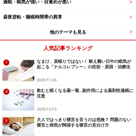
過眠・眠気が強い・目覚めが悪い
エーター遊離抑制薬は、眠気を起こすことがほとんどあ
りません。
昼夜逆転・睡眠時間帯の異常
薬局や薬店で買える薬は、まだ第1世代の抗ヒスタミン
他のテーマも見る
薬が多いですが、第2世代も買うことができます。例え
ば、エーザイの「ハイガード」やノバルティス・ファー
人気記事ランキング
マの「ザジデン」は、第2世代です。漢方薬の「小青竜
なまけ、居眠りではない！ 耐え難い日中の眠気が
湯」も眠気が起こらないので、愛用している人も多くい
1
起こる「ナルコレプシー」の症状・原因・治療法
ます。
2025/11/26
最も効果的な花粉症の治療は、花粉が飛び始める2～3週
飲むと眠くなる薬一覧…副作用による薬剤性過眠に
2
間前から薬を飲み始めることです。スギ花粉の季節が終
注意
わっても、ヒノキやシラカバ、イネ科の花粉が続きま
2025/12/15
す。毎年花粉症に煩わされている方は、早めに薬を飲み
大人ではっきり寝言を言うのは危険？ 問題のない
始めて、鼻も頭もスッキリ快適にお過ごしください。
3
寝言と病気が関係する寝言の見分け方