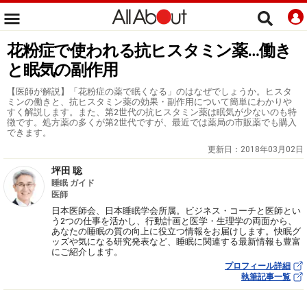
花粉症で使われる抗ヒスタミン薬…働き
と眠気の副作用
【医師が解説】「花粉症の薬で眠くなる」のはなぜでしょうか。ヒスタ
ミンの働きと、抗ヒスタミン薬の効果・副作用について簡単にわかりや
すく解説します。また、第2世代の抗ヒスタミン薬は眠気が少ないのも特
徴です。処方薬の多くが第2世代ですが、最近では薬局の市販薬でも購入
できます。
更新日：
2018年03月02日
坪田 聡
睡眠 ガイド
医師
日本医師会、日本睡眠学会所属。ビジネス・コーチと医師とい
う2つの仕事を活かし、行動計画と医学・生理学の両面から、
あなたの睡眠の質の向上に役立つ情報をお届けします。快眠グ
ッズや気になる研究発表など、睡眠に関連する最新情報も豊富
にご紹介します。
プロフィール詳細
執筆記事一覧