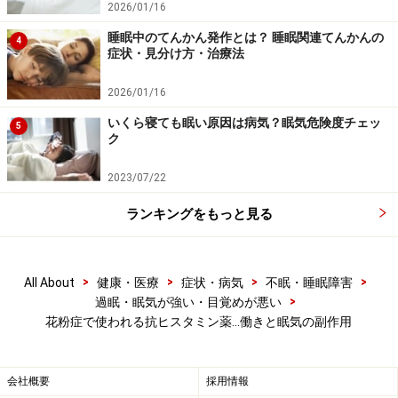
【関連サイト】
2026/01/16
花粉症必見！ 昼スッキリ・夜グッスリの薬
睡眠中のてんかん発作とは？ 睡眠関連てんかんの
4
症状・見分け方・治療法
花粉症の時期は眠れない人が急増！対策は？
特集：花粉対策
2026/01/16
花粉症関連情報
いくら寝ても眠い原因は病気？眠気危険度チェッ
5
All About 花粉症
ク
※記事内容は執筆時点のものです。最新の内容をご確認くださ
2023/07/22
い。
※当サイトにおける医師・医療従事者等による情報の提供は、診
ランキングをもっと見る
断・治療行為ではありません。診断・治療を必要とする方は、適
切な医療機関での受診をおすすめいたします。記事内容は執筆者
個人の見解によるものであり、全ての方への有効性を保証するも
のではありません。当サイトで提供する情報に基づいて被ったい
>
>
>
>
All About
健康・医療
症状・病気
不眠・睡眠障害
かなる損害についても、当社、各ガイド、その他当社と契約した
情報提供者は一切の責任を負いかねます。
>
過眠・眠気が強い・目覚めが悪い
免責事項
花粉症で使われる抗ヒスタミン薬…働きと眠気の副作用
会社概要
採用情報