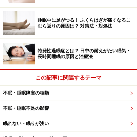
医療機関で処方される抗ヒスタミン薬の多くが第2世代
のものになっています。
睡眠中に足がつる！ ふくらはぎが痛くなるこ
むら返りの原因は？ 対策法・対処法
医師は治療を行う際に、治療ガイドラインを参考にする
ことがよくあります。厚生科学研究班が公表している鼻
アレルギーの治療ガイドラインでは、第2世代抗ヒスタ
特発性過眠症とは？ 日中の耐えがたい眠気・
ミン薬が勧められているので、その使用が増えているの
長時間睡眠の原因と治療法
です。
この記事に関連するテーマ
治療ガイドラインによると、重症度にかかわらず、第2
世代抗ヒスタミン薬と鼻噴霧用ステロイド薬が基本的な
不眠・睡眠障害の種類
治療薬です。眼の症状があるときには、点眼用抗ヒスタ
ミン薬も使われます。鼻づまりがひどい場合には「ケミ
不眠・睡眠不足の影響
カルメディエーター遊離抑制薬」という、アレルギーに
関係するヒスタミン以外の化学物質を抑える薬が追加さ
眠れない・眠りが浅い
れます。点眼薬やステロイドの点鼻薬、ケミカルメディ