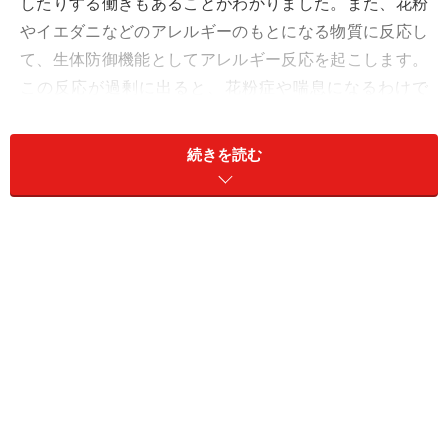
したりする働きもあることがわかりました。また、花粉
やイエダニなどのアレルギーのもとになる物質に反応し
て、生体防御機能としてアレルギー反応を起こします。
この反応が過剰に出ると、花粉症や喘息になるわけで
す。
続きを読む
一方でヒスタミンは、脳の中でも重要な働きをしていま
す。ヒスタミンを使って情報を伝える神経を、「ヒスタ
ミン神経」といいます。この神経は、脳の奥にある「視
床」という部分に、多く集まっています。このヒスタミ
ン神経は、目が覚めているときに盛んに活動し、脳全体
を叱咤激励して目覚めさせておく役目を担っています。
逆に、夜になったり睡眠薬を飲んだりすると、ヒスタミ
ンの作用が弱くなってきます。