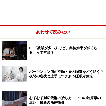
あわせて読みたい
Q. 「残業が多い人ほど、業務効率が低くな
る」って本当？
パーキンソン病の不眠・昼の眠気をどう防ぐ？
「花粉症の薬を飲むと眠くなる」理由
夜間の症状と上手につきあう睡眠対策法
花粉症の薬を飲むと、眠くなる人がいます。それは、薬
に含まれているくしゃみや鼻水を抑えるための成分「抗
ヒスタミン薬」の副作用です。
むずむず脚症候群の治し方……3つの治療薬の
違い・最新の治療指針