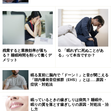
ヒスタミンのはたらきについては、上でご説明した通
り。花粉症の症状を抑えるために抗ヒスタミン薬を飲む
と、脳でもヒスタミンの働きがブロックされてしまうた
め、起きていられなくなり、だんだん眠くなってくるの
です。
残業すると業務効率が落ち
Q. 「眠れずに死ぬことがあ
第2世代の抗ヒスタミン薬は副作用の眠気が
る？ 睡眠時間を削って働くデ
る」って本当ですか？
少ないのが特徴
メリット
眠る直前に脳内で「ドーン！」と音が聞こえる
「頭内爆発音症候群（EHS）」とは……原因・
花粉に触れないことも、大切です
症状・対処法
同じ抗ヒスタミン薬でも、眠気が少ないものもありま
す。「第2世代」と呼ばれるもので、第1世代の抗ヒスタ
眠っているときの歯ぎしりは病気？ 睡眠中、
眠りの質を落とす歯ぎしりの原因・対処法・治
ミン薬に比べて、副作用が少なくなりました。最近では
し方