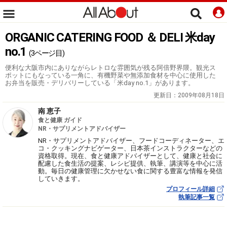
ORGANIC CATERING FOOD ＆ DELI 米day
no.1
(3ページ目)
便利な大阪市内にありながらレトロな雰囲気が残る阿倍野界隈。観光ス
ポットにもなっている一角に、有機野菜や無添加食材を中心に使用した
お弁当を販売・デリバリーしている「米day no.1」があります。
更新日：
2009年08月18日
南 恵子
食と健康 ガイド
NR・サプリメントアドバイザー
NR・サプリメントアドバイザー、フードコーディネーター、エ
コ・クッキングナビゲーター、日本茶インストラクターなどの
資格取得。現在、食と健康アドバイザーとして、健康と社会に
配慮した食生活の提案、レシピ提供、執筆、講演等を中心に活
動。毎日の健康管理に欠かせない食に関する豊富な情報を発信
していきます。
プロフィール詳細
執筆記事一覧