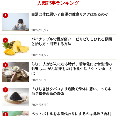
人気記事ランキング
白湯は体に悪い？ 白湯の健康リスクはあるのか
1
2024/08/27
パイナップルで舌が痛い！ ピリピリしびれる原因
2
と治し方・回避する方法
2026/01/27
2人に1人ががんになる時代、若年化には食生活の
3
影響も……がん治療を助ける食生活「ケトン食」と
は
2026/03/10
「ひじきはタバコより危険で身体に悪い」って本
4
当？損失余命の真偽
2024/06/10
ペットボトルを水筒代わりにするのは危険？再利
5