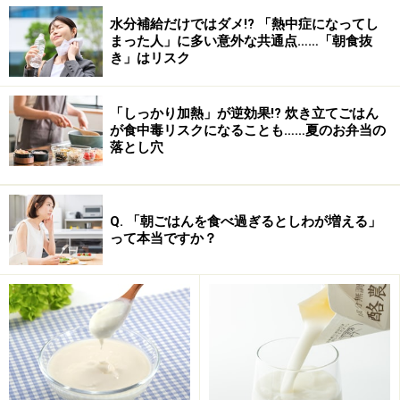
水分補給だけではダメ!? 「熱中症になってし
まった人」に多い意外な共通点……「朝食抜
き」はリスク
「しっかり加熱」が逆効果!? 炊き立てごはん
が食中毒リスクになることも……夏のお弁当の
落とし穴
Q. 「朝ごはんを食べ過ぎるとしわが増える」
って本当ですか？