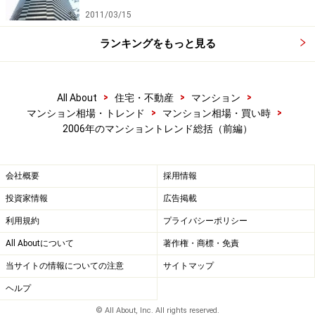
う考えると、GDPの緩やかな拡大が続いているとはい
2011/03/15
え、家計所得が必ずしも上昇していない現状を考える
ランキングをもっと見る
と、都心部と違って土地の用途の限られる郊外エリアの
住宅は、よほどの経済成長が無ければ、上昇幅は限定さ
れるかもしれません。
>
>
>
All About
住宅・不動産
マンション
>
>
マンション相場・トレンド
マンション相場・買い時
また、埼玉・千葉などの一部の供給過密エリアは、販売
2006年のマンショントレンド総括（前編）
在庫の多いエリアも見受けられます。こうしたエリアで
は、一定数在庫が減少しないと大きく価格上昇には転じ
会社概要
採用情報
にくいでしょう。逆に販売在庫の減りつつある横浜周辺
投資家情報
広告掲載
エリアなどは、今後大きく供給価格が上昇する可能性は
利用規約
プライバシーポリシー
高いと思われます。
All Aboutについて
著作権・商標・免責
11月に分譲がスタートした物件の用地取得時期は半年か
当サイトの情報についての注意
サイトマップ
ら1年以上前のもの。現状のマンション用地の取得価格
ヘルプ
から考えると、新築マンションの供給価格の上昇は当面
© All About, Inc. All rights reserved.