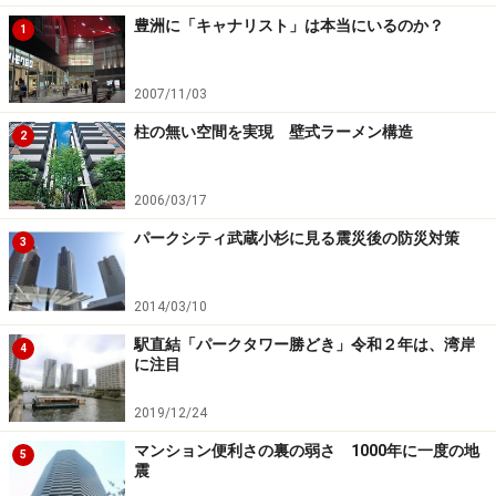
だと思います。
豊洲に「キャナリスト」は本当にいるのか？
1
2007/11/03
価格上昇トレンドは、当面続く
柱の無い空間を実現 壁式ラーメン構造
2
下の図は、国土交通省の平成18年土地白書の名目GDPと
商業地地価の推移のデータです。
2006/03/17
パークシティ武蔵小杉に見る震災後の防災対策
3
昭和55年を100とした場合の名目GDPと地価（商業地）
2014/03/10
の推移（出典：国土交通省 平成18年土地白書） GDP
駅直結「パークタワー勝どき」令和２年は、湾岸
が横ばいの中、商業地地価は大きく下落。
4
に注目
2019/12/24
都心部の地価の上昇が顕著ですが、このデータを見る
と、国勢の先行きが不透明ななか大きく下げ過ぎていた
マンション便利さの裏の弱さ 1000年に一度の地
5
震
地価が、短期間に戻ったともいえるかもしれません。そ