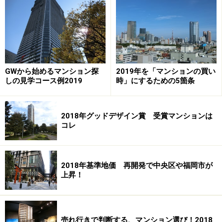
不動産証券化の実績推移（出典：国土交通省 平成18年
土地白書） 不動産証券化の規模は、拡大傾向が続いて
いる。
GWから始めるマンション探
2019年を「マンションの買い
ファンドのマーケットが徐々に整備され、明らかに不動
しの見学コース例2019
時」にするための5箇条
産価格の形成のされ方が変わってきました。期待利回り
が低下することによって（例えば6％から5％）物件価格
2018年グッドデザイン賞 受賞マンションは
は上昇しています。オフィスの空室率の低下もあり都心
コレ
部のオフィス賃料が上昇していることも地価上昇の一因
になっています。
2018年基準地価 再開発で中央区や福岡市が
既に、都心部では中古マンション価格も上昇し、以前の
上昇！
ような投資での購入は減り、居住用でないと購入しにく
いという声も仲介業者から聞きます。
売れ行きで判断する、マンション選び！2018