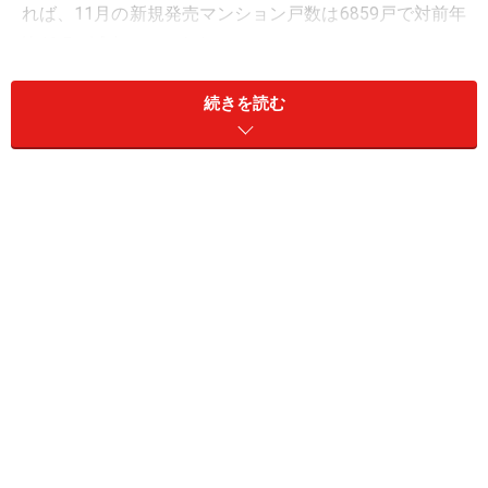
れば、11月の新規発売マンション戸数は6859戸で対前年
比13.5％減少しています。
続きを読む
2
平成18年11月の新築マンション地域別平均価格、1m
あ
たりの分譲単価と昨年同月比(出典：不動産経済研究
所 首都圏マンション市場動向）郊外エリアの価格の大
幅な上昇が見られる。
2
11月の地域別平均価格、1m
あたりの分譲単価は、昨年
2
同時期と比較して、既に上昇が大きい東京都区部の1m
あたりの分譲単価はやや減少しているものの、郊外エリ
2
アでの1m
あたりの分譲価格がこの1年で大きく上昇して
います。いわゆるJリートに代表される不動産ファンド
用の運用資産としてニーズの拡大した、都心エリアの不