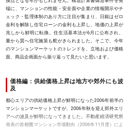
換点となる年かもしれません。構造計算書偽造事件を発
端に、マンションの性能・安全面や企業の情報開示やチ
ェック・監理体制のあり方に注目が集まり、日銀はゼロ
金利を解除し住宅ローンの金利も上昇し、地価の上昇が
兆しから鮮明に転換。住生活基本法が6月に公布され、
量から質へ住宅施策も舵がきられました。そこで、今年
のマンションマーケットのトレンドを、立地および価格
面、商品企画面から振り返って見たいと思います。
価格編：供給価格上昇は地方や郊外にも波
及
都心エリアの供給価格上昇が鮮明になった2006年前半の
マンションマーケットですが、2006年秋を迎え郊外エリ
アへの波及が鮮明になってきました。不動産経済研究所
発表の首都圏マンション市場動向（2006年11月度）によ