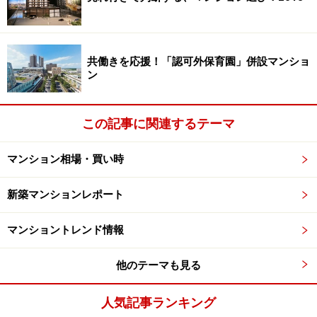
結果的に供給エリアは郊外に押し出されつつあり、都心
近郊エリアにまず波及。東急田園都市線や東急東横線、
中央線といった首都圏西部の人気沿線のみならず、東西
共働きを応援！「認可外保育園」併設マンショ
線、総武線、埼京線、京浜東北線、東武東上線といった
ン
通勤アクセスの良い首都圏北・東部にも価格の上昇は、
波及しています。
この記事に関連するテーマ
都心部のマンションを選ぶ際に留意したいのは、マンシ
マンション相場・買い時
ョン用地が賃貸事業用と分譲用で競合しており、期待利
回りベースの価格設定になっていること。投資家が求め
新築マンションレポート
る利回りが低くなれば価格が上昇し、高くなれば下落す
る環境になっています。賃料相場が大幅に上がっている
マンショントレンド情報
わけではないので、以前のように、将来的に貸せばいい
他のテーマも見る
という安易な判断では大きなリスクがあります。また、
金利上昇などによって期待利回りが上がれば、資産価値
人気記事ランキング
の下落リスクも存在することも抑えておきたいポイント