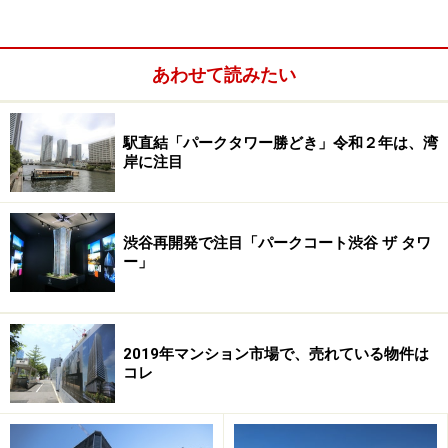
動産価格上昇に引っ張られる形で、郊外エリアのマンシ
ョン用地も上昇しており、特に売れ行きの良い駅周辺の
あわせて読みたい
案件は、入札価格の上昇が顕著になっています。
秋口にオープンした某マンションのモデルルームを例に
駅直結「パークタワー勝どき」令和２年は、湾
岸に注目
挙げると、郊外エリアの比較的人気の高い中核エリアに
建つファミリー向けマンションだったのですが、程なく
モデルルームが閉鎖されました。売主のホームページを
渋谷再開発で注目「パークコート渋谷 ザ タワ
見ると販売中止との事。伝え聞く話しによると、ファン
ー」
ド用に事業用資産として売却された様です。賃料相場の
比較的高いエリアだったものの、それなりの規模のある
ファミリー向けマンションが収益資産として購入される
2019年マンション市場で、売れている物件は
ことには、驚きました。
コレ