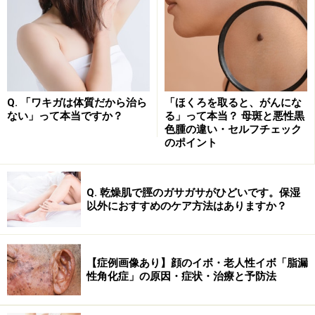
ただ、22～27cmのフリーサイズしかないようで、私は
23cmなのですが、指が短いのでしょうか（！？)少しブ
カブカな感じがしました。男性ですとちょうどいいかし
ら。
水虫じゃなくても、冬に使ったら足先が暖かいかも、と
思います。
Q. 「ワキガは体質だから治ら
「ほくろを取ると、がんにな
ない」って本当ですか？
る」って本当？ 母斑と悪性黒
色腫の違い・セルフチェック
のポイント
第4位 薬用殺菌石けん
Q. 乾燥肌で脛のガサガサがひどいです。保湿
以外におすすめのケア方法はありますか？
ピロエース、クリアレックス 全身に使えます
皮膚の殺菌や消毒を目的とした全身の薬用石けんです。
【症例画像あり】顔のイボ・老人性イボ「脂漏
性角化症」の原因・症状・治療と予防法
薬用ピロエース石鹸（ゼファーマ株式会社）
クリアレックスＷ （三共株式会社）