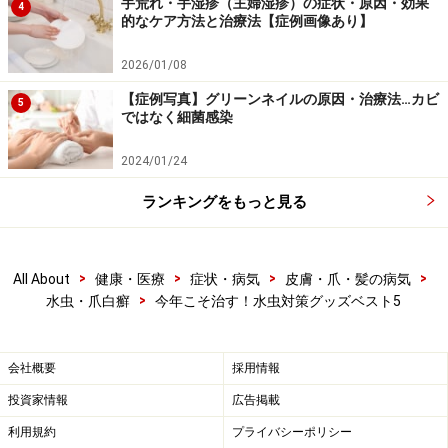
手荒れ・手湿疹（主婦湿疹）の症状・原因・効果
4
的なケア方法と治療法【症例画像あり】
2026/01/08
【症例写真】グリーンネイルの原因・治療法…カビ
5
ではなく細菌感染
2024/01/24
ランキングをもっと見る
>
>
>
>
All About
健康・医療
症状・病気
皮膚・爪・髪の病気
>
水虫・爪白癬
今年こそ治す！水虫対策グッズベスト5
会社概要
採用情報
投資家情報
広告掲載
利用規約
プライバシーポリシー