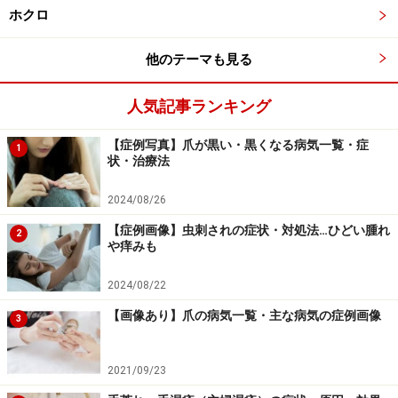
充分汚れは落ちますので注意してくださいね。
ホクロ
>>次のページにつづきます！>>
他のテーマも見る
※記事内容は執筆時点のものです。最新の内容をご確認くださ
人気記事ランキング
い。
※当サイトにおける医師・医療従事者等による情報の提供は、診
断・治療行為ではありません。診断・治療を必要とする方は、適
【症例写真】爪が黒い・黒くなる病気一覧・症
1
切な医療機関での受診をおすすめいたします。記事内容は執筆者
状・治療法
個人の見解によるものであり、全ての方への有効性を保証するも
のではありません。当サイトで提供する情報に基づいて被ったい
2024/08/26
かなる損害についても、当社、各ガイド、その他当社と契約した
情報提供者は一切の責任を負いかねます。
【症例画像】虫刺されの症状・対処法…ひどい腫れ
免責事項
2
や痒みも
2024/08/22
次のページへ
1
/
3
【画像あり】爪の病気一覧・主な病気の症例画像
3
2021/09/23