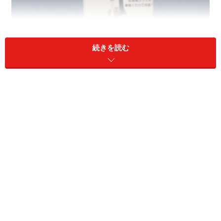
続きを読む
ムズクリア 繰り返し洗って使えます！
生地に水虫に効果のある薬剤を付着させて作った足の指
の部分だけの靴下です。
ムズクリア（株式会社アイジュ薬品）
水虫の原因である白癬菌に効果のあるクロトリマゾール
という薬剤を特殊な加工で付着させているのが特徴で
す。