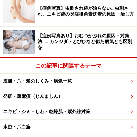
【症例写真】虫刺され跡が治らない…虫刺さ
ピロエースは、固形石けんですので泡立てて使います。
れ、ニキビ跡の炎症後色素沈着の原因・治し方
殺菌剤や炎症を抑えるような薬剤が配合されています。
匂いは、普通の石けんとあまり変わらないように思いま
す。泡立てて患部や脇の下など汗がたまりやすいところ
【症例写真あり】おむつかぶれの原因・対策
法……カンジダ・とびひなど似た病気とも区別
のみに使うのもいいかもしれません。
を
クリアレックスは、液体石けんです。こちらも殺菌剤や
この記事に関連するテーマ
炎症を抑える薬剤が入っております。肌と同じ弱酸性
で、患部に傷があってもしみにくいと思います。匂いは
皮膚・爪・髪のしくみ・病気一覧
ほどんどありません。
発疹・蕁麻疹（じんましん）
上記のような石けんを、お風呂で薬を落としたり、患部
ニキビ・シミ・しわ・乾燥肌・紫外線対策
を洗うときに併せてお使いになるといいと思います。た
だ、かゆいからといって、こすりすぎは幹部を傷つけて
水虫・爪白癬
しまうことがあります。泡立ててやさしく洗うだけでも