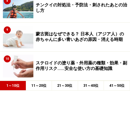
8
チンクイの対処法・予防法・刺されたあとの治
し方
9
蒙古斑はなぜできる？ 日本人（アジア人）の
赤ちゃんに多い青いあざの原因・消える時期
10
ステロイドの塗り薬・外用薬の種類・効果・副
作用リスク……安全な使い方の基礎知識
1～10位
11～20位
21～30位
31～40位
41～50位