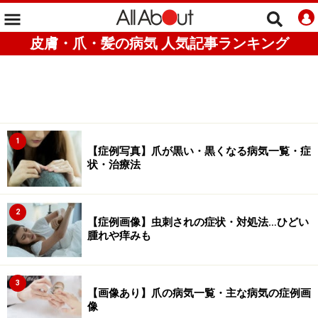
皮膚・爪・髪の病気 人気記事ランキング
1
【症例写真】爪が黒い・黒くなる病気一覧・症
状・治療法
2
【症例画像】虫刺されの症状・対処法…ひどい
腫れや痒みも
3
【画像あり】爪の病気一覧・主な病気の症例画
像