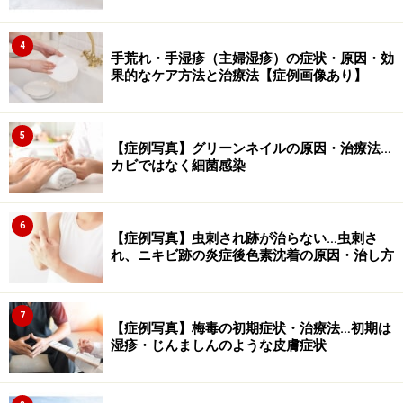
4
手荒れ・手湿疹（主婦湿疹）の症状・原因・効
果的なケア方法と治療法【症例画像あり】
5
【症例写真】グリーンネイルの原因・治療法…
カビではなく細菌感染
6
【症例写真】虫刺され跡が治らない…虫刺さ
れ、ニキビ跡の炎症後色素沈着の原因・治し方
7
【症例写真】梅毒の初期症状・治療法…初期は
湿疹・じんましんのような皮膚症状