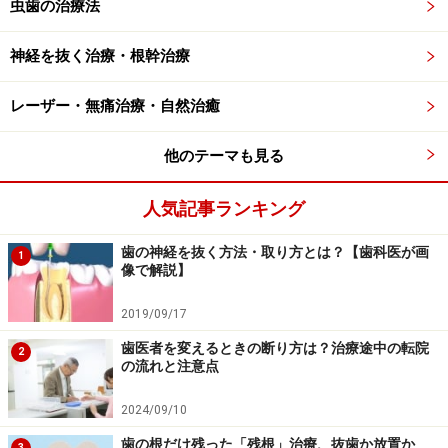
虫歯の治療法
神経を抜く治療・根幹治療
レーザー・無痛治療・自然治癒
他のテーマも見る
人気記事ランキング
歯の神経を抜く方法・取り方とは？【歯科医が画
1
像で解説】
2019/09/17
歯医者を変えるときの断り方は？治療途中の転院
2
の流れと注意点
2024/09/10
歯の根だけ残った「残根」治療、抜歯か放置か
3