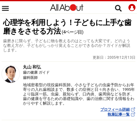
心理学を利用しよう！子どもに上手な歯
磨きをさせる方法
(4ページ目)
歯磨きに限らず、子どもに物を教えるのはとっても大変です。どのよう
な教え方が、子どもがしっかり覚えることができるのか？ガイドが解説
します。
更新日：
2005年12月13日
丸山 和弘
歯の健康 ガイド
歯科医師
地域密着型の現役歯科医師。小さな子どもの虫歯予防からお年
寄りの入れ歯相談まで、数多くの症例と日々向き合い、1995年
より臨床一筋。虫歯、親知らず、口内炎、歯周病などを防ぎ、
歯の健康を守るための基礎知識や、歯の治療に関する情報をわ
かりやすく解説します。
プロフィール詳細
執筆記事一覧