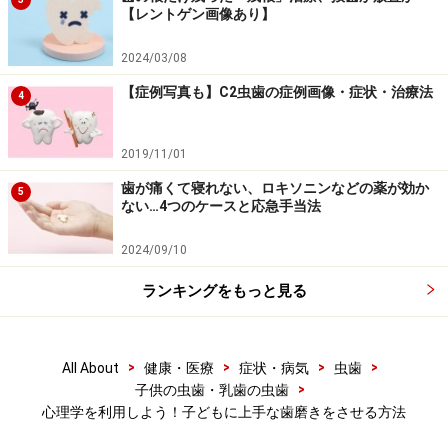
【レントゲン画像あり】
2024/03/08
【症例写真も】C2虫歯の症例画像・症状・治療法
4
2019/11/01
歯が痛くて寝れない、ロキソニンなどの薬が効か
5
ない…4つのケースと応急手当法
2024/09/10
ランキングをもっと見る
>
>
>
>
All About
健康・医療
症状・病気
虫歯
>
子供の虫歯・乳歯の虫歯
心理学を利用しよう！子どもに上手な歯磨きをさせる方法