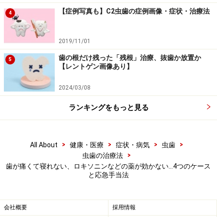
虫歯、歯周病、根の病気などで歯が痛い時、自覚はなく
【症例写真も】C2虫歯の症例画像・症状・治療法
4
ても歯が浮いた状態になります。そのため痛い歯に限っ
て噛み合わせが強くぶつかり、押し込まれたり揺らされ
2019/11/01
たりします。そのため噛むと余計に痛みが増します。
歯の根だけ残った「残根」治療、抜歯か放置か
5
【レントゲン画像あり】
薬では短期間で歯が浮いた状態を薬で元の状態に戻すこ
2024/03/08
とはできません。浮き上がっている状態に合わせて歯を
削り、噛み合わせを調整すれば、噛むときの痛みが軽減
ランキングをもっと見る
します。
>
>
>
>
■ 虫歯が急に痛みだした場合
All About
健康・医療
症状・病気
虫歯
>
虫歯の治療法
しみたり、ときどき痛んだりを繰り返した虫歯は、ある
歯が痛くて寝れない、ロキソニンなどの薬が効かない…4つのケース
日突然急に痛くなることがあります。歯の内部には神経
と応急手当法
があるため、神経を直接刺激されたような痛みになるの
です。ある程度痛みが強くなると、薬で痛みを抑えよう
会社概要
採用情報
としても痛み止めが効く時間は短いことが多く、うまく