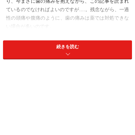
り、今まさに歯の痛みを抱えながら、この記事を読まれ
ているのでなければよいのですが……。残念ながら、一過
性の頭痛や腹痛のように、歯の痛みは薬では対処できな
い場合が多いのです。
＜目次＞
続きを読む
歯痛の原因……実は痛みの原因が歯ではないことも
歯痛にロキソニンなどの痛み止め薬・歯痛薬が効か
ない4つのケース