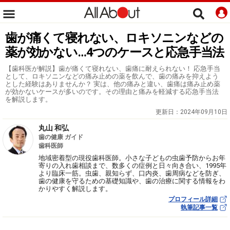
歯が痛くて寝れない、ロキソニンなどの
薬が効かない…4つのケースと応急手当法
【歯科医が解説】歯が痛くて寝れない、歯痛に耐えられない！ 応急手当
として、ロキソニンなどの痛み止めの薬を飲んで、歯の痛みを抑えよう
とした経験はありませんか？ 実は、他の痛みと違い、歯痛は痛み止め薬
が効かないケースが多いのです。その理由と痛みを軽減する応急手当法
を解説します。
更新日：
2024年09月10日
丸山 和弘
歯の健康 ガイド
歯科医師
地域密着型の現役歯科医師。小さな子どもの虫歯予防からお年
寄りの入れ歯相談まで、数多くの症例と日々向き合い、1995年
より臨床一筋。虫歯、親知らず、口内炎、歯周病などを防ぎ、
歯の健康を守るための基礎知識や、歯の治療に関する情報をわ
かりやすく解説します。
プロフィール詳細
執筆記事一覧