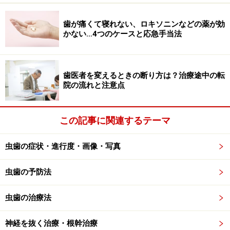
歯痛にロキソニンなどの痛み止め薬・歯痛
薬が効かない4つのケース
歯が痛くて寝れない、ロキソニンなどの薬が効
かない…4つのケースと応急手当法
特に次のようなケースの場合、慌てて痛み止めを服用し
ても、残念ながら効果はあまり望めません。
歯医者を変えるときの断り方は？治療途中の転
■ 骨の内部に膿が溜まっている場合
院の流れと注意点
過去に歯の神経を取ってできた空洞部分に細菌が繁殖
し、歯根の先の骨の部分に膿（うみ）などが急に溜まっ
この記事に関連するテーマ
たことが考えられます。固い骨で囲まれた場所で、急激
に大量の膿が生産されるような急性の炎症が起こった場
虫歯の症状・進行度・画像・写真
合には、膿の圧力が骨の中で高まり痛みが起きます。
虫歯の予防法
最初に大切なのは、膿の圧力を下げること。いくら痛み
止めの薬を飲んでも、膿の圧力を下げることはできませ
虫歯の治療法
ん。薬を使わなくても、被せものを外して歯の根に細い
神経を抜く治療・根幹治療
穴を開け、根の先端部分の膿の部分まで穴が通じれば、