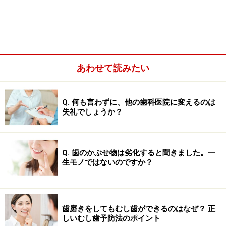
歯の痛みはひどくなる前に治療を優先するのが鉄
則！
あわせて読みたい
それでも今すぐ歯の痛みを緩和したい人のための応
急手当法
Q. 何も言わずに、他の歯科医院に変えるのは
失礼でしょうか？
歯痛の原因……実は痛みの原因が歯ではない
Q. 歯のかぶせ物は劣化すると聞きました。一
ことも
生モノではないのですか？
歯ぐきや顎の骨の炎症も歯が痛いように感じることがある
歯磨きをしてもむし歯ができるのはなぜ？ 正
しいむし歯予防法のポイント