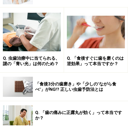
「歯が痛い」と感じても、実際は歯が痛みの原因ではな
いこともあります。大きく分けて、歯が痛いと感じる原
因は次の3つ。
虫歯などで歯の内部で炎症が起きている
歯の周囲の歯ぐきで炎症が起きている
歯を支えている骨部分で炎症が起きている
Q. 虫歯治療中に当てられる、
Q. 「食後すぐに歯を磨くのは
謎の「青い光」は何のため？
逆効果」って本当ですか？
普通は炎症の場所が異なっても、同じように歯が痛いと
感じることがほとんど。炎症が起こる原因は、虫歯や歯
「食後3分の歯磨き」や「少しの"ながら食
べ"」がNG!? 正しい虫歯予防法とは
周病菌などの細菌が原因ですが、薬だけでは痛みを取り
除けないことが多いのも事実。痛みを薬で抑えるのが難
しいケースについて解説します。
Q. 「歯の痛みに正露丸が効く」って本当です
か？