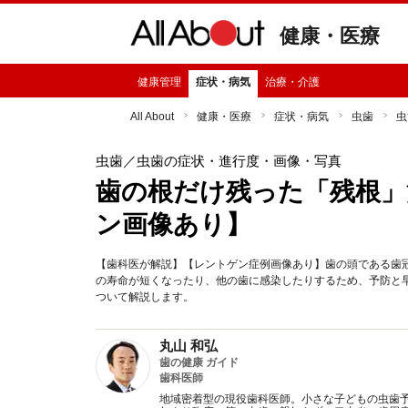
健康・医療
健康管理
症状・病気
治療・介護
All About
健康・医療
症状・病気
虫歯
虫
虫歯
／虫歯の症状・進行度・画像・写真
歯の根だけ残った「残根」
ン画像あり】
【歯科医が解説】【レントゲン症例画像あり】歯の頭である歯
の寿命が短くなったり、他の歯に感染したりするため、予防と
ついて解説します。
丸山 和弘
歯の健康 ガイド
歯科医師
地域密着型の現役歯科医師。小さな子どもの虫歯予