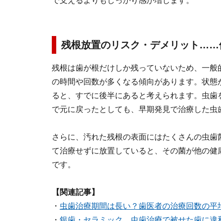
で支えるよりもしっかり感が増します。
残根放置のリスク・デメリット……
残根は歯が根だけしか残っていないため、一般
の時間や回数が多くなる傾向があります。状態
ると、すでに後半にあると考えられます。虫歯
で元に戻ったとしても、早期発見で治療した虫
さらに、汚れた残根の表面にはたくさんの虫歯
て治療せずに放置していると、その菌が他の健
です。
【関連記事】
・
虫歯治療期間は長い？歯医者の治療回数の平
・
銀歯・セラミック…虫歯治療で被せた歯に違