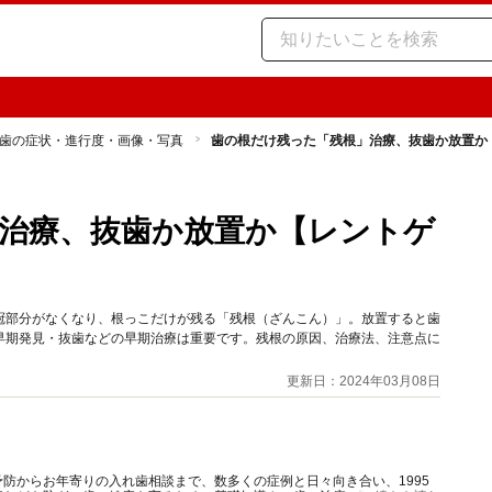
歯の症状・進行度・画像・写真
歯の根だけ残った「残根」治療、抜歯か放置か
治療、抜歯か放置か【レントゲ
冠部分がなくなり、根っこだけが残る「残根（ざんこん）」。放置すると歯
早期発見・抜歯などの早期治療は重要です。残根の原因、治療法、注意点に
更新日：2024年03月08日
防からお年寄りの入れ歯相談まで、数多くの症例と日々向き合い、1995