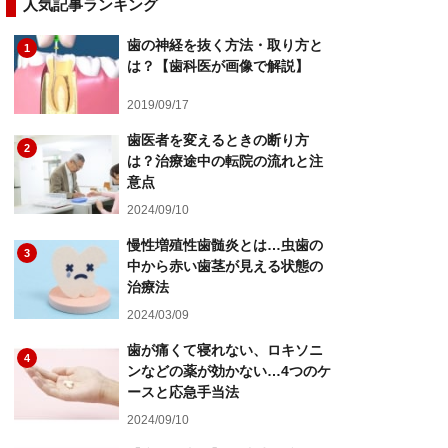
人気記事ランキング
歯の神経を抜く方法・取り方と
1
は？【歯科医が画像で解説】
2019/09/17
歯医者を変えるときの断り方
2
は？治療途中の転院の流れと注
意点
2024/09/10
慢性増殖性歯髄炎とは…虫歯の
3
中から赤い歯茎が見える状態の
治療法
2024/03/09
歯が痛くて寝れない、ロキソニ
4
ンなどの薬が効かない…4つのケ
ースと応急手当法
2024/09/10