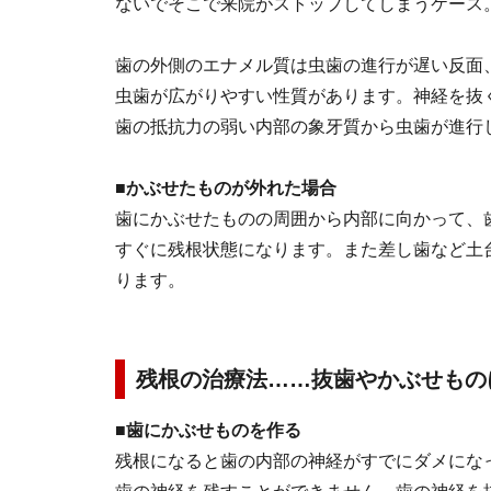
ないでそこで来院がストップしてしまうケース
歯の外側のエナメル質は虫歯の進行が遅い反面
虫歯が広がりやすい性質があります。神経を抜
歯の抵抗力の弱い内部の象牙質から虫歯が進行
■かぶせたものが外れた場合
歯にかぶせたものの周囲から内部に向かって、
すぐに残根状態になります。また差し歯など土
ります。
残根の治療法……抜歯やかぶせもの
■歯にかぶせものを作る
残根になると歯の内部の神経がすでにダメにな