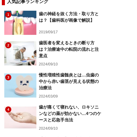
人気記事ランキング
歯の神経を抜く方法・取り方と
1
は？【歯科医が画像で解説】
2019/09/17
歯医者を変えるときの断り方
2
は？治療途中の転院の流れと注
意点
2024/09/10
慢性増殖性歯髄炎とは…虫歯の
3
中から赤い歯茎が見える状態の
治療法
2024/03/09
歯が痛くて寝れない、ロキソニ
4
ンなどの薬が効かない…4つのケ
ースと応急手当法
2024/09/10