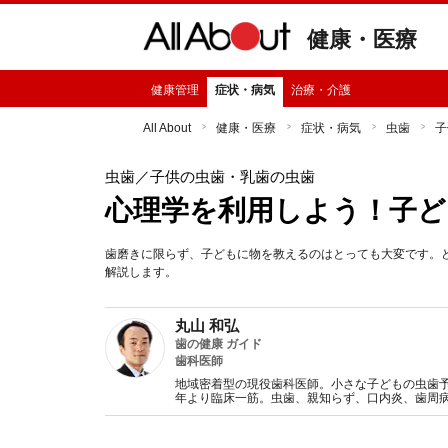
健康・医療
健康管理
症状・病気
治療・介護
All About
健康・医療
症状・病気
虫歯
子
虫歯
／子供の虫歯・乳歯の虫歯
心理学を利用しよう！子ど
歯磨きに限らず、子どもに物を教えるのはとっても大変です。
解説します。
丸山 和弘
歯の健康 ガイド
歯科医師
地域密着型の現役歯科医師。小さな子どもの虫歯予
年より臨床一筋。虫歯、親知らず、口内炎、歯周
わかりやすく解説します。