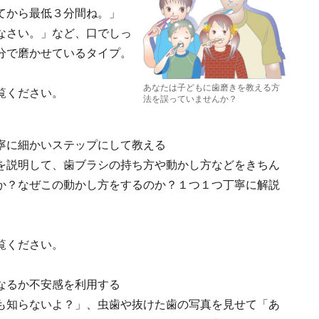
てから最低３分間ね。」
なさい。」など、口でしっ
分で磨かせているタイプ。
あなたは子どもに歯磨きを教える方
覧ください。
法を誤っていませんか？
寧に細かいステップにして教える
を説明して、歯ブラシの持ち方や動かし方などをきちん
か？なぜこの動かし方をするのか？１つ１つ丁寧に解説
覧ください。
なるか不安感を利用する
も知らないよ？」、虫歯や抜けた歯の写真を見せて「あ