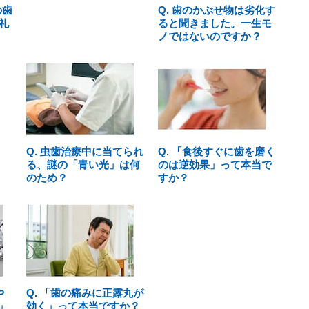
の歯
Q. 歯のかぶせ物は劣化す
礼
ると聞きました。一生モ
ノではないのですか？
Q. 虫歯治療中に当てられ
Q. 「食後すぐに歯を磨く
る、謎の「青い光」は何
のは逆効果」って本当で
のため？
すか？
や
Q. 「歯の痛みに正露丸が
」
効く」って本当ですか？