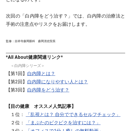
次回の「白内障をどう治す？」では、白内障の治療法と
手術の注意点やリスクをお届けします。
監修：吉祥寺森岡眼科 森岡清史院長
*All About健康関連リンク*
＜白内障シリーズ＞
【第1回】
白内障とは？
【第2回】
白内障になりやすい人とは？
【第3回】
白内障をどう治す？
【目の健康 オススメ人気記事】
１位：
「乱視とは？ 自分でできるセルフチェック」
２位：
「まぶたのピクピクを治すには？」
３位：
「オフィスで1分！癒しの無料動画」