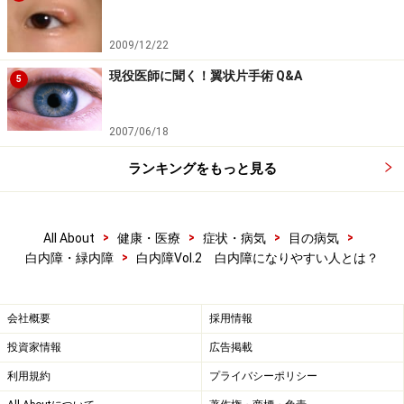
2009/12/22
現役医師に聞く！翼状片手術 Q&A
5
2007/06/18
ランキングをもっと見る
>
>
>
>
All About
健康・医療
症状・病気
目の病気
>
白内障・緑内障
白内障Vol.2 白内障になりやすい人とは？
会社概要
採用情報
投資家情報
広告掲載
利用規約
プライバシーポリシー