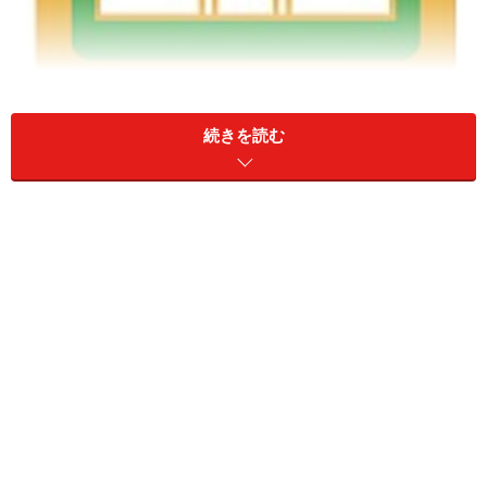
気軽に婦人科へ
続きを読む
女性にとってなんでもお話できる婦人科のパートナード
クターがいたらすごく心強いですよね。
今回、OC for me！というキャンペーンの一環として、
2006年7月21日（金）19時～（約1時間程度）、全国の
婦人科で施設を開放して、いろいろなイベントを実施し
ようという試みがなされます。
具体的にどの施設が実施するのか、また、どの施設がど
んなイベントを行うのかは7月10日に
Let's 婦人科
とい
うページで発表されます。