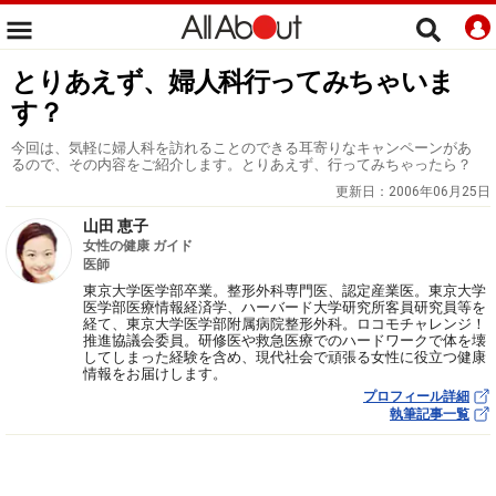
とりあえず、婦人科行ってみちゃいま
す？
今回は、気軽に婦人科を訪れることのできる耳寄りなキャンペーンがあ
るので、その内容をご紹介します。とりあえず、行ってみちゃったら？
更新日：
2006年06月25日
山田 恵子
女性の健康 ガイド
医師
東京大学医学部卒業。整形外科専門医、認定産業医。東京大学
医学部医療情報経済学、ハーバード大学研究所客員研究員等を
経て、東京大学医学部附属病院整形外科。ロコモチャレンジ！
推進協議会委員。研修医や救急医療でのハードワークで体を壊
してしまった経験を含め、現代社会で頑張る女性に役立つ健康
情報をお届けします。
プロフィール詳細
執筆記事一覧