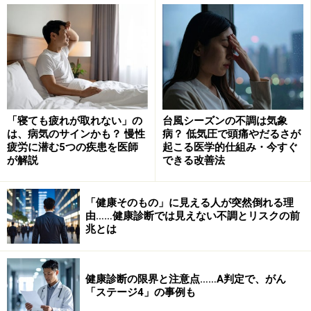
ピルについて詳しく教えて！ その1 ピルの基礎知
識
ピルについて詳しく教えて！ その2 実用編 ピル
を使うってなんか不安！？
ピルについて詳しく教えて！ その3 実用編 ピル
についてのウソ・ホント
「寝ても疲れが取れない」の
台風シーズンの不調は気象
は、病気のサインかも？ 慢性
病？ 低気圧で頭痛やだるさが
そもそもピルってなんですか？
疲労に潜む5つの疾患を医師
起こる医学的仕組み・今すぐ
が解説
できる改善法
こんな人は要注意！ ピルを飲んではいけない人
お薬の基礎知識part13 ピルのメリット、デメリット
「健康そのもの」に見える人が突然倒れる理
（薬について）
由……健康診断では見えない不調とリスクの前
産む、産まないで何が変わる？抑えておきたい病気特
兆とは
集 妊娠、出産で変わる病気のリスク
これだけは抑えておきたい！婦人科系病気の基礎知
健康診断の限界と注意点……A判定で、がん
識！ 知っておきたい女性の病気
「ステージ4」の事例も