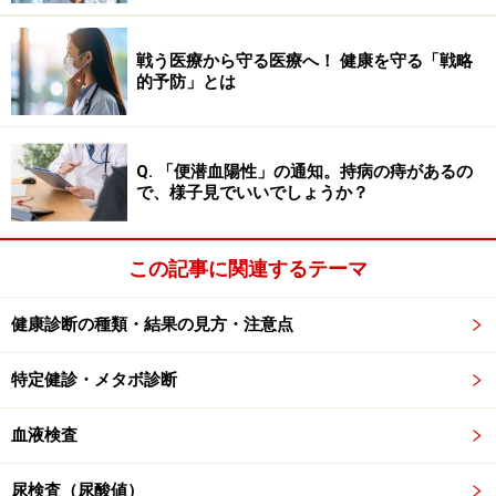
生理痛の原因と対策～月経をラクに乗り切るには 月
経痛はどうして起こるの？
戦う医療から守る医療へ！ 健康を守る「戦略
的予防」とは
※記事内容は執筆時点のものです。最新の内容をご確認くださ
い。
※当サイトにおける医師・医療従事者等による情報の提供は、診
断・治療行為ではありません。診断・治療を必要とする方は、適
切な医療機関での受診をおすすめいたします。記事内容は執筆者
Q. 「便潜血陽性」の通知。持病の痔があるの
個人の見解によるものであり、全ての方への有効性を保証するも
で、様子見でいいでしょうか？
のではありません。当サイトで提供する情報に基づいて被ったい
かなる損害についても、当社、各ガイド、その他当社と契約した
情報提供者は一切の責任を負いかねます。
この記事に関連するテーマ
免責事項
健康診断の種類・結果の見方・注意点
特定健診・メタボ診断
血液検査
尿検査（尿酸値）