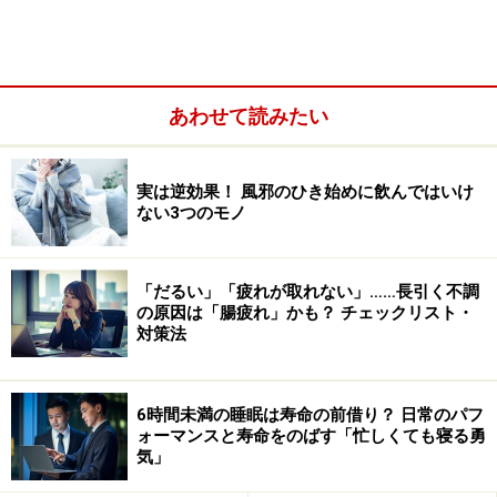
例えば内容としては、
・女性のカラダについての説明会
・施設の見学
あわせて読みたい
・診察の流れについての説明
・座談会
実は逆効果！ 風邪のひき始めに飲んではいけ
・無料相談会
ない3つのモノ
などなど、盛りだくさんの活動を予定しているそう。
「だるい」「疲れが取れない」……長引く不調
の原因は「腸疲れ」かも？ チェックリスト・
婦人科を一回のぞいてみる良い機会ですので、興味があ
対策法
る方はぜひチェックしてくださいね。
6時間未満の睡眠は寿命の前借り？ 日常のパフ
ォーマンスと寿命をのばす「忙しくても寝る勇
*関連おすすめINDEX*
気」
OC for me！ キャンペーンサイト