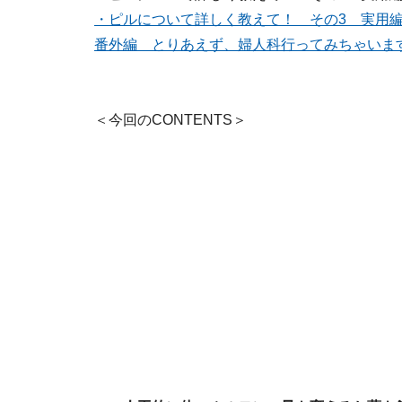
・ピルについて詳しく教えて！ その3 実用
番外編 とりあえず、婦人科行ってみちゃいま
＜今回のCONTENTS＞