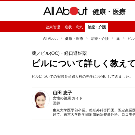
健康・医療
健康管理
症状・病気
治療・介護
All About
健康・医療
治療・介護
薬
ピル
薬
／ピル(OC)・経口避妊薬
ピルについて詳しく教えて
ピルについての実際を産婦人科の先生にお伺いしてきました。
山田 恵子
女性の健康 ガイド
医師
東京大学医学部卒業。整形外科専門医、認定産業
経て、東京大学医学部附属病院整形外科。ロコモ
してしまった経験を含め、現代社会で頑張る女性