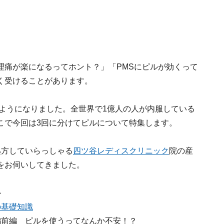
理痛が楽になるってホント？」「PMSにピルが効くって
く受けることがあります。
るようになりました。全世界で1億人の人が内服している
こで今回は3回に分けてピルについて特集します。
処方していらっしゃる
四ツ谷レディスクリニック
院の産
をお伺いしてきました。
＞
の基礎知識
編前編 ピルを使うってなんか不安！？