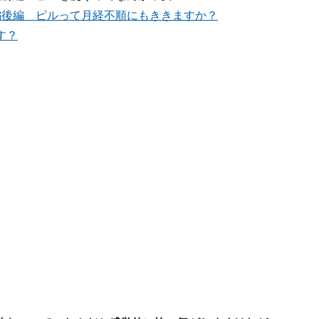
編後編 ピルって月経不順にもききますか？
す？