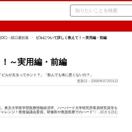
(OC)・経口避妊薬
ピルについて詳しく教えて！～実用編・前編
！～実用編・前編
「ピルが太るってホント？」「飲んでも体に悪くないの？」
更新日：2006年07月01日
医。東京大学医学部医療情報経済学、ハーバード大学研究所客員研究員等を
チャレンジ！推進協議会委員。研修医や救急医療でのハードワークで体を壊
...続きを読む
に役立つ健康情報をお届けします。