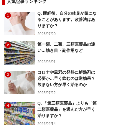
人気記事ランキング
Q. 閉経後、自分の体臭が気にな
1
ることがあります。改善法はあ
りますか？
2026/07/20
第一類、二類、三類医薬品の違
2
い…効き目・副作用など
2023/08/01
コロナや風邪の発熱に解熱剤は
3
必要か…早く飲むのは逆効果？
飲まない方が早く治るのか
2025/07/22
Q. 「第三類医薬品」よりも「第
4
二類医薬品」を選んだ方が早く
治りますか？
2026/02/14