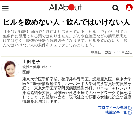
ピルを飲めない人・飲んではいけない人
【医師が解説】国内でも以前より広まっている「ピル」ですが、誰でも
無条件に服用できる薬ではありません。がんや血栓症などの禁忌疾患だ
けではなく、喫煙や妊娠も危険因子になります。ピルを飲めない人、飲
んではいけない人の条件をチェックしてみましょう。
更新日：
2021年11月22日
山田 恵子
女性の健康 ガイド
医師
東京大学医学部卒業。整形外科専門医、認定産業医。東京大学
医学部医療情報経済学、ハーバード大学研究所客員研究員等を
経て、東京大学医学部附属病院整形外科。ロコモチャレンジ！
推進協議会委員。研修医や救急医療でのハードワークで体を壊
してしまった経験を含め、現代社会で頑張る女性に役立つ健康
情報をお届けします。
プロフィール詳細
執筆記事一覧