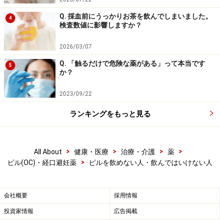
あわせてご覧ください。
Q. 採血前にうっかりお茶を飲んでしまいました。
4
検査数値に影響しますか？
【関連記事】
2026/03/07
40代からのピルの注意点…避妊・副作用など知って
おきたい基礎知識
Q. 「触るだけで危険な薬がある」って本当です
5
か？
ピルの効果・飲み方・種類・値段の目安
ピルの飲み忘れ時の対処法…1日24時間が分かれ目
2023/09/22
生理を遅らせる方法…ピルの飲み方・ピル以外の方
ランキングをもっと見る
法
ピルとビタミンＣなどのサプリメントの併用時の注
>
>
>
>
All About
健康・医療
治療・介護
薬
意点
>
ピル(OC)・経口避妊薬
ピルを飲めない人・飲んではいけない人
※記事内容は執筆時点のものです。最新の内容をご確認くださ
い。
会社概要
採用情報
※当サイトにおける医師・医療従事者等による情報の提供は、診
断・治療行為ではありません。診断・治療を必要とする方は、適
投資家情報
広告掲載
切な医療機関での受診をおすすめいたします。記事内容は執筆者