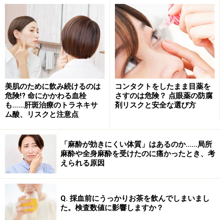
■ピル過敏症、原因不明の性器出血
当然のことですが、実際にピルを飲んで過敏症を起こし
たことがある人も、ピルは服薬できません。また、原因
不明の不正性器出血のある場合も薦められません。
美肌のために飲み続けるのは
コンタクトをしたまま目薬を
危険!? 命にかかわる血栓
さすのは危険？ 点眼薬の防腐
も……肝斑治療のトラネキサ
剤リスクと安全な選び方
喫煙や妊娠もピル服薬の危険因子
ム酸、リスクと注意点
■喫煙とピル
「麻酔が効きにくい体質」はあるのか……局所
意外と知られていませんが、タバコは血栓症のリスクを
麻酔や全身麻酔を受けたのに痛かったとき、考
上げるため、35歳以上で1日15本以上の喫煙者の方には
えられる原因
ピルは処方できません。禁煙すれば服薬可能です。
Q. 採血前にうっかりお茶を飲んでしまいまし
■妊娠とピル
た。検査数値に影響しますか？
妊娠中にピルを飲まれる方はそういないと思いますが、