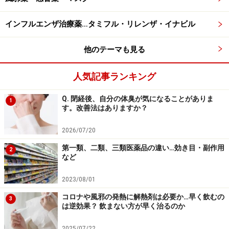
また、ピルを処方できないほどひどくはなくても、血栓
ができやすかったり、癌になるリスクが平均より高そう
インフルエンザ治療薬…タミフル・リレンザ・イナビル
な人も注意が必要です。
他のテーマも見る
具体的には40歳以上の人、乳がんの家族歴のある人、乳
房にしこりのある人、喫煙者、肥満、家族に血栓症にか
人気記事ランキング
かったことがある人がいる人、軽い高血圧（妊娠中高血
Q. 閉経後、自分の体臭が気になることがありま
1
圧も含む）、糖尿病またはその疑い、軽い肝障害のある
す。改善法はありますか？
人、心臓、腎臓の病気がある人、また、過去にこれらの
病気にかかったことがある人です。参考までにですが、
2026/07/20
ポルフィリン症、てんかんのある人、テタニーのある人
第一類、二類、三類医薬品の違い…効き目・副作用
2
など
も注意が必要です。詳しくは担当医とよく相談してくだ
さい
2023/08/01
コロナや風邪の発熱に解熱剤は必要か…早く飲むの
3
ピルの服薬禁忌や副作用については、「
ピルの副作用、
は逆効果？ 飲まない方が早く治るのか
ピルを飲んではいけない人
」でも解説していますので、
2025/07/22