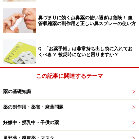
妊娠中はもちろん、妊娠している可能性がある場合も飲
めません。授乳中も同じです。また、これは妊娠時の病
鼻づまりに効く点鼻薬の使い過ぎは危険！ 血
管収縮薬の副作用と正しい鼻スプレーの使い方
気の話になりますが、妊娠中に黄疸、持続性掻痒症が現
れたことのある人、妊娠ヘルペスの既往のある人もダメ
です。
Q. 「お薬手帳」は非常持ち出し袋に入れてお
くべき？ 被災時にないと困りますか？
■その他
思春期前の方、重症の肝障害、肝腫瘍のある方、脂質代
この記事に関連するテーマ
謝異常、重度の高血圧、難しい病名になりますが、抗リ
ン脂質抗体症候群の人や耳硬化症の方もピル服薬はでき
薬の基礎知識
ません。
薬の副作用・薬害・麻薬問題
ピル服薬時は年齢や家族歴、既往歴も確認
妊娠中・授乳中・子供の薬
を
風邪薬・感冒薬・マスク