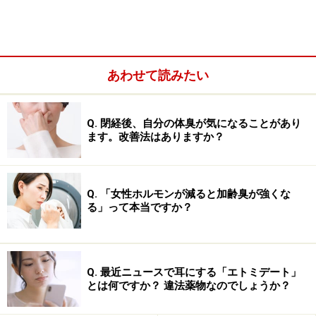
ピルの成分の一つのエストロゲンは血液を固まりやすく
する作用（血栓を作る作用）があります。そのため、血
栓性静脈炎、肺塞栓症、脳血管障害、冠動脈疾患などの
病気にかかったことがある場合、服薬はできません。ま
あわせて読みたい
た、手術後の人、出産後の人、長期安静の人も血が固ま
りやすくなりますので服薬できません。
Q. 閉経後、自分の体臭が気になることがあり
ます。改善法はありますか？
Q. 「女性ホルモンが減ると加齢臭が強くな
る」って本当ですか？
Q. 最近ニュースで耳にする「エトミデート」
とは何ですか？ 違法薬物なのでしょうか？