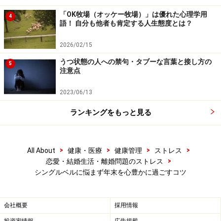
「OK牧場（オッケー牧場）」は優れた心理学用
4
語！ 自分も他者も肯定する人生態度とは？
2026/02/15
うつ状態の人への禁句・タブーな言葉と接し方の
5
注意点
2023/06/13
ランキングをもっと見る
>
>
>
>
All About
健康・医療
健康管理
ストレス
>
恋愛・結婚生活・離婚問題のストレス
シングルベルに悩まず年末を心豊かに過ごすコツ
会社概要
採用情報