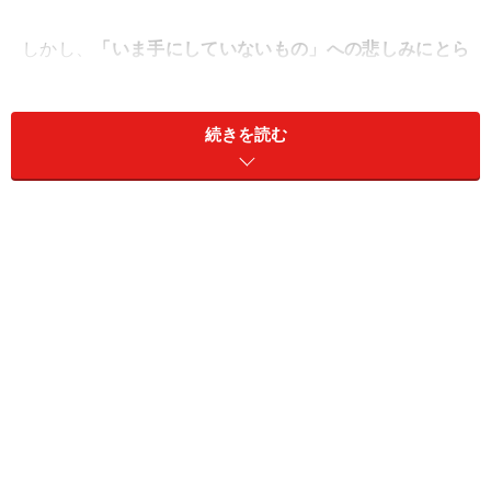
しかし、
「いま手にしていないもの」への悲しみにとら
われると、「既に手にしているもの」に目を向けること
ができなくなります
。
続きを読む
たとえば、今は恋人はいないけど、共に過ごす仲間がい
る。贅沢三昧はできないけれど、たまにはおいしいもの
を食べるゆとりがある。忙しいけれど、週末にはのんび
り過ごせる時間がある……。