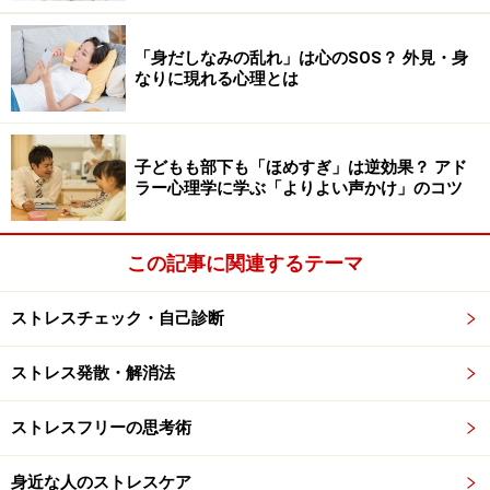
います。
「身だしなみの乱れ」は心のSOS？ 外見・身
1. 教会のミサに参加し、今年1年に感謝する
なりに現れる心理とは
教会では、イブの夜やクリスマスの日にミサが行われま
す。クリスチャンでなくても参加できるところは多いの
で、近くの教会に出かけてみてはいかがでしょう。
子どもも部下も「ほめすぎ」は逆効果？ アド
ラー心理学に学ぶ「よりよい声かけ」のコツ
ミサでは1年の息災に感謝し、皆で幸せを分かち合うこ
とができます。大きな教会やキリスト教系の大学の礼拝
この記事に関連するテーマ
堂なら、初心者でも参加しやすいですし、予約なしで参
ストレスチェック・自己診断
加できるところが多いです。
ストレス発散・解消法
2. 家族や仲間に「感謝」の言葉を贈る
ストレスフリーの思考術
自分を愛して育ててくれた家族、いつもそばにいてくれ
る仲間に「感謝」の言葉を贈ってみてはどうでしょう。
身近な人のストレスケア