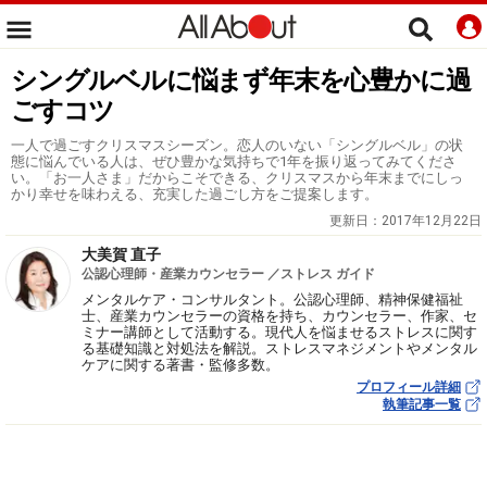
シングルベルに悩まず年末を心豊かに過
ごすコツ
一人で過ごすクリスマスシーズン。恋人のいない「シングルベル」の状
態に悩んでいる人は、ぜひ豊かな気持ちで1年を振り返ってみてくださ
い。「お一人さま」だからこそできる、クリスマスから年末までにしっ
かり幸せを味わえる、充実した過ごし方をご提案します。
更新日：
2017年12月22日
大美賀 直子
公認心理師・産業カウンセラー ／ストレス ガイド
メンタルケア・コンサルタント。公認心理師、精神保健福祉
士、産業カウンセラーの資格を持ち、カウンセラー、作家、セ
ミナー講師として活動する。現代人を悩ませるストレスに関す
る基礎知識と対処法を解説。ストレスマネジメントやメンタル
ケアに関する著書・監修多数。
プロフィール詳細
執筆記事一覧