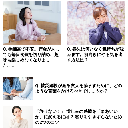
ス
」と言います。
幸せは躍起になってつかむものではなく、味わうもの
で
す。そして、幸せの輪は「幸せを感じる人」のつながり
でできるものです。自分自身が幸せを感じる人であり続
ければ、自分の周りにも同じように幸せを感じる人が集
まり、幸せの輪ができます。それにはまず、自分が手に
Q. 物価高で不安。貯金があっ
Q. 春先は何となく気持ちが沈
ても毎日食費を切り詰め、趣
みます。前向きにやる気を出
している幸せに気づくことです。
味も楽しめなくなりまし
す方法は？
た……
シングルだから持てる！ 1年の幸せをじっ
Q. 被災経験がある友人を励ますために、どの
くり振り返る時間
ような言葉をかけるべきでしょうか？
クリスマスから年末にかけて、シングルで過ごす予定が
あるならば、ぜひ1年の幸せを振り返る時間を持ってみ
「許せない！」 憎しみの感情を「まあいい
るとよいでしょう。ここでは、独身だからこそじっくり
か」に変えるには？ 怒りを引きずらないため
の2つのコツ
と味わうことのできる2つの過ごし方を提案したいと思