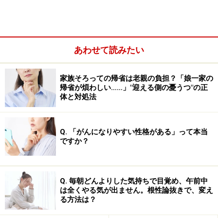
あわせて読みたい
このように、既に手にしているものたがくさんあるのに
「寂しさ」という一点にとらわれていると、幸せを味わ
家族そろっての帰省は老親の負担？「娘一家の
帰省が煩わしい……」"迎える側の憂うつ"の正
うことができなくなってしまいます。
体と対処法
年末は「既に手にしている幸せ」をじっく
Q. 「がんになりやすい性格がある」って本当
ですか？
り味わおう！
「幸せ」は形のないものです。したがって「つかんだ」
と思ったそばから、手にしていることを実感できなくな
Q. 毎朝どんよりした気持ちで目覚め、午前中
は全くやる気が出ません。根性論抜きで、変え
ります。そのため、さらなる幸せを求めて走り続けてし
る方法は？
まう人が少なくありません。これを「
幸せのパラドック