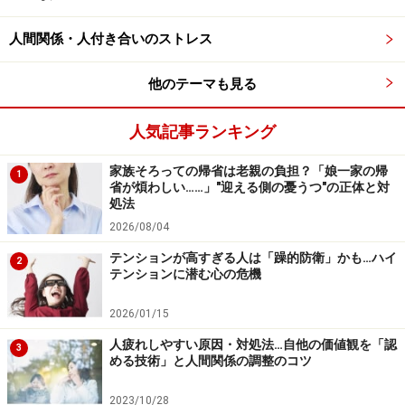
共にごちそうを囲んで、あるいは離れているなら電話を
かけて、1年間の感謝を伝えてみましょう。
人間関係・人付き合いのストレス
他のテーマも見る
このように、1年の幸せと感謝を感じて年末を過ごして
みると、自分がたくさんの幸運や支えに助けられ、生き
人気記事ランキング
てこられたと実感することができます。ぜひ、そんな豊
かな気持ちでクリスマスシーズンから年末のひとときを
家族そろっての帰省は老親の負担？「娘一家の帰
1
省が煩わしい……」"迎える側の憂うつ"の正体と対
過ごしてみてはいかがでしょうか。
処法
2026/08/04
※記事内容は執筆時点のものです。最新の内容をご確認くださ
い。
テンションが高すぎる人は「躁的防衛」かも…ハイ
※当サイトにおける医師・医療従事者等による情報の提供は、診
2
テンションに潜む心の危機
断・治療行為ではありません。診断・治療を必要とする方は、適
切な医療機関での受診をおすすめいたします。記事内容は執筆者
個人の見解によるものであり、全ての方への有効性を保証するも
2026/01/15
のではありません。当サイトで提供する情報に基づいて被ったい
かなる損害についても、当社、各ガイド、その他当社と契約した
人疲れしやすい原因・対処法…自他の価値観を「認
3
情報提供者は一切の責任を負いかねます。
める技術」と人間関係の調整のコツ
免責事項
2023/10/28