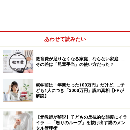
あわせて読みたい
【2歳児の身長・体重】男の子・女の子の平
教育費が足りなくなる家庭、ならない家庭……
均身長・平均体重
その差は「児童手当」の使い方だった？
2歳になると体重の増加はゆるやかになります。体重は2
歳から3歳で2～3kg増える程度で、身長は1年間に7～
就学前は「年間たった100万円」だけど……子
ども1人につき「3000万円」説の真相【FPが
8cm伸びるくらい。子どもらしいスマートな体つきにな
解説】
ってきます。
2歳児の平均身長、体重
【元教師が解説】子どもの反抗的な態度にイラ
イラ……「怒りのループ」を抜け出す親のメン
タル管理術