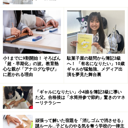
男子（2歳0ヶ月～
女子（2歳0ヶ月～
6ヶ月未満）
6ヶ月未満）
平成12年
平成22年
平成12年
平成22年
身長
87.1
86.7
86.0
85.4
(cm)
小1までに9割開始！ そろばん
駄菓子屋の疑問から簿記3級
体重
「超・早期化」の波。教育熱
へ！ 「有名になりたい」10歳
12.07
12.03
11.55
11.39
心な親が「アナログな学び」
ギャルが猛勉強、メディア出
(kg)
に惹かれる理由
演を夢見た舞台裏
男子（2歳6ヶ月～
女子（2歳6ヶ月～
「ギャルになりたい」小4娘を簿記3級に導い
12ヶ月）
12ヶ月）
た父。合格後は「水筒持参で節約」驚きのマネ
ーリテラシー
平成12年
平成22年
平成12年
平成22年
頑張って解いた宿題を「消しゴムで消させる」
身長
91.0
91.2
89.9
89.9
謎ルール…子どものやる気を奪う学校の一律主