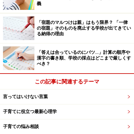
(cm)
義
体重
13.12
13.10
12.58
12.50
「宿題のマルつけは親」はもう限界？ 「一律
(kg)
の宿題」そのものを廃止する学校が出てきてい
る納得の理由
（出典：厚労省「
平成22年乳幼児身体発育調査報告
書
」）
「答えは合っているのにバツ…」計算の順序や
漢字の書き順、学校の採点はどこまで厳しくす
べき？
【2歳児のからだの特徴】手足の使い方が少
しずつ上手に
この記事に関連するテーマ
1．歩くことが楽しく、走ったり両足でジャンプも
言ってはいけない言葉
運動能力はずいぶん発達してきます。
子育てに役立つ最新心理学
歩けることが楽しくてたまりません。今まではママに手
を引かれて歩いていたのが、ママより先に立って歩くこ
子育ての悩み相談