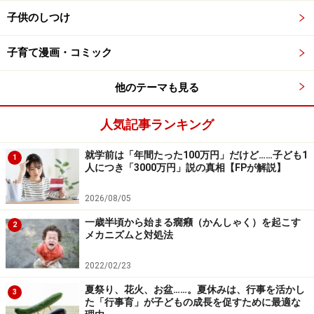
とも多くなります。でも、ときどき立ち止まって振り返
子供のしつけ
り、ママを見てにっこり。ママがいることを確認して、
安心してさらに前へと進んでいきます。道路などでは、
子育て漫画・コミック
先に走っていったりと、危ない場面も。危ないところで
は手をつなぐことを、言い聞かせましょう。
他のテーマも見る
しっかりと歩けるようになる
人気記事ランキング
走ることができる
敷居のようなちょっとした高さならまたぐことがで
就学前は「年間たった100万円」だけど……子ども1
1
人につき「3000万円」説の真相【FPが解説】
きる
しゃがんで立ちあがったり、両足を交互に動かして
2026/08/05
階段を昇ったりもできる
一歳半頃から始まる癇癪（かんしゃく）を起こす
2
メカニズムと対処法
両足でジャンプすることができる
2022/02/23
カエルさんになって「ジャ～ンプ」、両手を頭に当てて
「ウサギさんピョンピョン」などと、動物になってあそ
夏祭り、花火、お盆……。夏休みは、行事を活かし
3
た「行事育」が子どもの成長を促すために最適な
ぶのも楽しいですね。