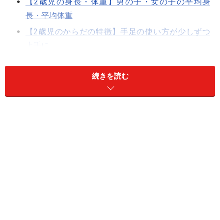
【2歳児の身長・体重】男の子・女の子の平均身
長・平均体重
【2歳児のからだの特徴】手足の使い方が少しずつ
上手に
【2歳児の心の特徴】言葉や遊びの範囲が広がり、
自己主張するように
続きを読む
【2歳児の生活習慣】排泄を教えたらトイレトレー
ニング開始
年齢別幼児の言葉や身体の発達と成長ポイント関連
記事