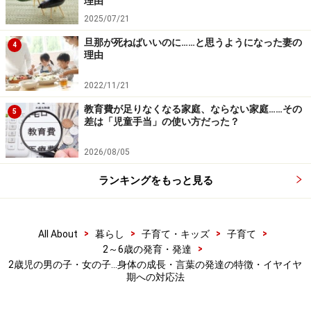
理由
2025/07/21
2．のびのびとした力強い線が描ける子も
旦那が死ねばいいのに……と思うようになった妻の
4
理由
2022/11/21
まだ殴り書きですが、クレヨンの持ち方もしっかりしてき
教育費が足りなくなる家庭、ならない家庭……その
5
て、のびのびとした力強い線が描ける子も
差は「児童手当」の使い方だった？
手先もだいぶ器用になります。中には、以下のことが少
2026/08/05
しずつできるようになる子もいます。
ランキングをもっと見る
簡単な洋服なら脱いだり着たりできる
大きなボタンをとめたり外したりできる
>
>
>
>
All About
暮らし
子育て・キッズ
子育て
また、お遊びの中では以下のような行動もみられます。
>
2～6歳の発育・発達
2歳児の男の子・女の子…身体の成長・言葉の発達の特徴・イヤイヤ
ビンの中のものをつまみだそうとする
期への対応法
はさみを使って紙を切ろうとする