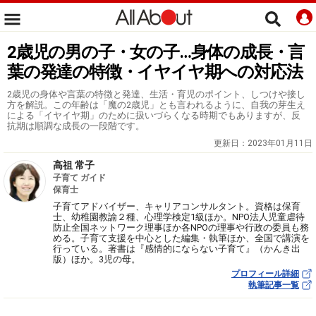
2歳児の男の子・女の子…身体の成長・言
葉の発達の特徴・イヤイヤ期への対応法
2歳児の身体や言葉の特徴と発達、生活・育児のポイント、しつけや接し
方を解説。この年齢は「魔の2歳児」とも言われるように、自我の芽生え
による「イヤイヤ期」のために扱いづらくなる時期でもありますが、反
抗期は順調な成長の一段階です。
更新日：
2023年01月11日
高祖 常子
子育て ガイド
保育士
子育てアドバイザー、キャリアコンサルタント。資格は保育
士、幼稚園教諭２種、心理学検定1級ほか。NPO法人児童虐待
防止全国ネットワーク理事ほか各NPOの理事や行政の委員も務
める。子育て支援を中心とした編集・執筆ほか、全国で講演を
行っている。著書は『感情的にならない子育て』（かんき出
版）ほか。3児の母。
プロフィール詳細
執筆記事一覧