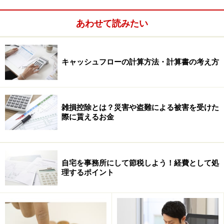
このうち、決算期末時点でどちらかの要件を満たさなく
あわせて読みたい
なれば、この増税規定の対象外となります。例えば、常
務従事役員2人の会社であれば、そのうち1人を社長一族
以外の方に就任してもらえば、対象外となります。具体
キャッシュフローの計算方法・計算書の考え方
的には、従業員の昇格などが現実的です。この場合、当
然決算期末までに役員変更の登記が必要になります。
雑損控除とは？災害や盗難による被害を受けた
注意点としては、役員になれば当然役員としての責任が
際に貰えるお金
あり、雇用保険にも加入できないなど本人にとってはデ
メリットも生じますので、実行される際にはそのあたり
も考慮し総合的に判断すべきです。
自宅を事務所にして節税しよう！経費として処
理するポイント
※記事内容は執筆時点のものです。最新の内容をご確認くださ
い。