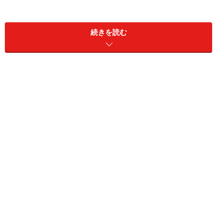
例えば、毎月100万円の役員給与をもらっているとする
と、年間1,200万円の役員給与のうち230万円が損金にな
続きを読む
らなくなります。実効税率を40％と仮定すると、増税額
は92万円になります。では、決算直前でこの増税規定を
回避する策はあるのでしょうか。
対象となる会社は「特殊支配同族会社」と呼ばれます
が、この特殊支配同族会社に該当するかどうかの判定
は、決算期末時点で行います。つまり、決算期末時点で
要件を満たしていなければ、対象外になるのです。要件
は冒頭でもご紹介した2つです。
社長一族が90％以上の株式を所有
社長一族が常務従事役員の過半数を占める