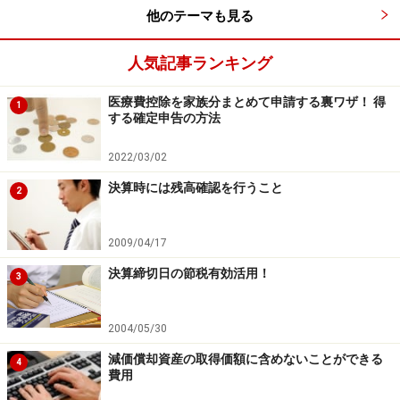
他のテーマも見る
人気記事ランキング
医療費控除を家族分まとめて申請する裏ワザ！ 得
1
する確定申告の方法
2022/03/02
決算時には残高確認を行うこと
2
2009/04/17
決算締切日の節税有効活用！
3
2004/05/30
減価償却資産の取得価額に含めないことができる
4
費用