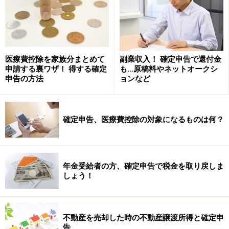
次のページへ
1
/
3
医療費控除を家族分まとめて
副業収入！ 確定申告で還付金
申請する裏ワザ！ 得する確定
も…原稿料やネットオークシ
申告の方法
ョンなど
確定申告、医療費控除の対象になるものは何？
年金受給者の方、確定申告で税金を取り戻しま
しょう！
不動産を売却した時の不動産譲渡所得と確定申
告