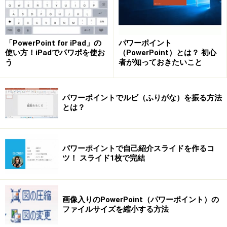
ラフを作ります。
「PowerPoint for iPad」の
パワーポイント
イラストの積み上げで作る「絵グラフ」
使い方！iPadでパワポを使お
（PowerPoint）とは？ 初心
「絵グラフ」とは、棒グラフの棒の部分に、イラス
う
者が知っておきたいこと
トを積み上げることで数値の大きさを表すグラフの
こと。プレゼンで使うと、聞き手の注目度がアップ
パワーポイントでルビ（ふりがな）を振る方法
します。
とは？
「スタイル」で表をスタイリッシュに仕上げる
（2007）
パワーポイントで自己紹介スライドを作るコ
ツ！ スライド1枚で完結
PowerPoint2007では、表を挿入するだけで自動的に
セルや文字に色が付き、あとから手動で書式を付け
る手間を省けます。また、「表のスタイル」機能を
画像入りのPowerPoint（パワーポイント）の
使えば、表全体のデザインを丸ごと取り替えること
ファイルサイズを縮小する方法
も可能です。