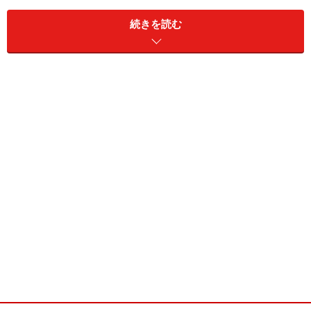
続きを読む
スライドには、表専用のものが用意されている。列数と
行数を指定するだけで表が出来上がる
グラフ専用のレイアウトを使えば、ダブルクリックして
表示される専用のシートにデータを入力するだけで、グ
ラフを作成できる
【関連記事】