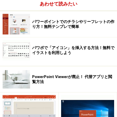
あわせて読みたい
表で情報を整理する
情報を整理してわかりやすく伝える「表」は、プレ
ゼンテーションで欠かすことのできないツールで
パワーポイントでのチラシやリーフレットの作
す。3つのポイントを押さえるだけで、グンとわか
り方！無料テンプレで簡単
りやすい表に仕上がります。
パワポで「アイコン」を挿入する方法！無料で
MS Graphでグラフを作るときの便利ワザ
イラストを利用しよう
PowerPointに付属する「Microsoft Graph」を使う
と、入力したデータのどの部分を使うと一番わかり
やすいグラフになるのかを、ダブルクリックで何度
PowerPoint Viewerが廃止！ 代替アプリと閲
もためすことができます。
覧方法
背景の写真と立体的な棒で魅せるグラフ
プレゼンで聞き手の注目を集めるには、グラフを作
成しただけでは不十分です。グラフのイメージを描
きたてる写真や立体感のある棒を使って魅力的なグ