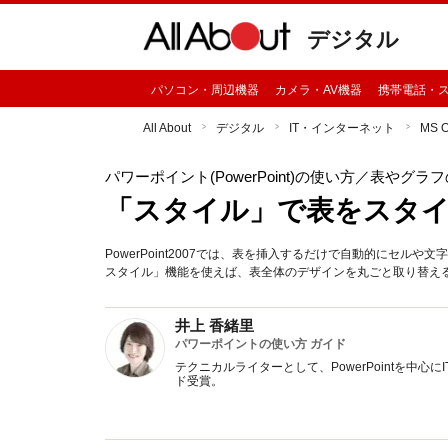
デジタル
パソコン・周辺機器
カメラ・AV機器
携帯電話・
All About
デジタル
IT・インターネット
MS 
パワーポイント(PowerPoint)の使い方
／表やグラフ
「スタイル」で表をスタイ
PowerPoint2007では、表を挿入するだけで自動的にセ
スタイル」機能を使えば、表全体のデザインを丸ごと取り替え
井上 香緒里
パワーポイントの使い方 ガイド
テクニカルライターとして、PowerPointを中心
ド受賞。