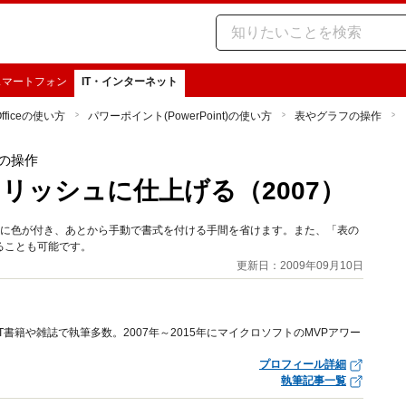
スマートフォン
IT・インターネット
Officeの使い方
パワーポイント(PowerPoint)の使い方
表やグラフの操作
の操作
リッシュに仕上げる（2007）
ルや文字に色が付き、あとから手動で書式を付ける手間を省けます。また、「表の
ることも可能です。
更新日：2009年09月10日
にIT書籍や雑誌で執筆多数。2007年～2015年にマイクロソフトのMVPアワー
プロフィール詳細
執筆記事一覧