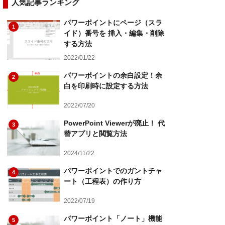
人気記事ランキング
パワーポイントにページ（スラ
1
イド）番号を 挿入・編集・削除
する方法
2022/01/22
パワーポイントの余白設定！余
2
白を印刷時に設定する方法
2022/07/20
PowerPoint Viewerが廃止！ 代
3
替アプリと閲覧方法
2024/11/22
パワーポイントでのガントチャ
4
ート（工程表）の作り方
2022/07/19
パワーポイント「ノート」機能
5