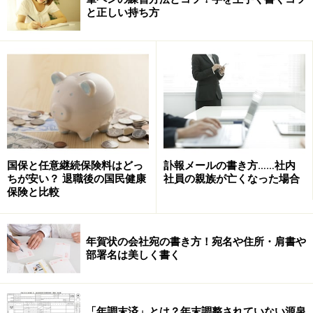
と正しい持ち方
国保と任意継続保険料はどっ
訃報メールの書き方……社内
ちが安い？ 退職後の国民健康
社員の親族が亡くなった場合
保険と比較
年賀状の会社宛の書き方！宛名や住所・肩書や
部署名は美しく書く
「年調末済」とは？年末調整されていない源泉