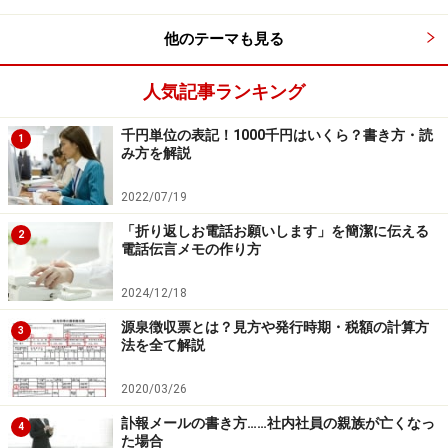
他のテーマも見る
人気記事ランキング
千円単位の表記！1000千円はいくら？書き方・読
1
み方を解説
2022/07/19
「折り返しお電話お願いします」を簡潔に伝える
2
電話伝言メモの作り方
2024/12/18
源泉徴収票とは？見方や発行時期・税額の計算方
3
法を全て解説
2020/03/26
訃報メールの書き方……社内社員の親族が亡くなっ
4
た場合