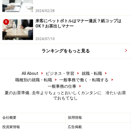
2024/02/28
来客にペットボトルはマナー違反？紙コップは
5
OK？お茶出しマナー
2024/07/10
ランキングをもっと見る
>
>
>
All About
ビジネス・学習
就職・転職
>
>
職種別の就職・転職
一般事務で働く・転職する
>
一般事務の仕事
夏のお茶準備…去年よりちょっとおいしくカンタンに 冷たいお茶
でおもてなし
会社概要
採用情報
投資家情報
広告掲載