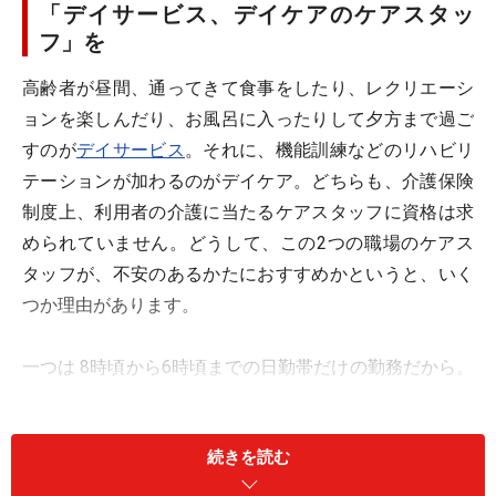
「デイサービス、デイケアのケアスタッ
フ」を
高齢者が昼間、通ってきて食事をしたり、レクリエーシ
ョンを楽しんだり、お風呂に入ったりして夕方まで過ご
すのが
デイサービス
。それに、機能訓練などのリハビリ
テーションが加わるのがデイケア。どちらも、介護保険
制度上、利用者の介護に当たるケアスタッフに資格は求
められていません。どうして、この2つの職場のケアス
タッフが、不安のあるかたにおすすめかというと、いく
つか理由があります。
一つは
8時頃から6時頃までの日勤帯だけの勤務だから。
未経験なのに、夜、少ない人数でおむつ交換など入所者
の介護をしなくてはならない夜勤がある仕事は、やはり
続きを読む
不安。昼間だけの介護からスタートする方が安心です。
次に、
同僚や先輩と一緒に働きながら学べること。
訪問