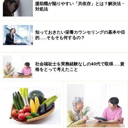
援助職が陥りやすい「共依存」とは？解決法・
対処法
知っておきたい栄養カウンセリングの基本や目
的……そもそも何するの？
運転に自信がなくても、交替で運転を求められることが多
いのでそのつもりで
社会福祉士を実務経験なしの40代で取得……資
格をとって考えたこと
ただ、ほとんどの事業所ではケアスタッフが交替で利用
者送迎を行っているので、
普通自動車運転免許がほぼ必
須
です。また、デイサービスもデイケアも、
入浴の介護
という体力を使う仕事、レクリエーションの企画や進行
という創意工夫と盛り上げ役的な役割が求められる仕事
が必ずある
ので、その心づもりは必要です。