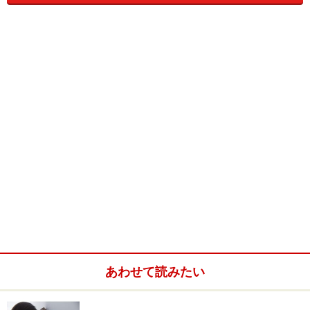
介護のヘルパーも、日勤帯だけ働くこともできますが、
一人で訪問先に行って介護を行うわけで、これも未経験
者にはやはり不安。わからないことがあったらすぐ聞け
る環境が安心ですよね。
最後に、すべてのデイサービス、デイケアがそうだとい
うわけではありませんが、
利用する高齢者が比較的介護
度の低い元気なかたが多く、介護は見守りが中心だか
ら。
いきなり重度の認知症や全面的に介護が必要な高齢
者のケアはできるかどうか……というかたも、取り組みや
すいと思います。
あわせて読みたい