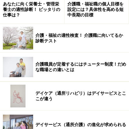
あなたに向く栄養士・管理栄
介護職・福祉職の個人目標を
＞＞次は
【体力に自信があるなら「訪問入浴のヘルパ
養士の適性診断！ ピッタリの
設定には？具体性を高める短
仕事は？
中長期の目標
ー」を】
※記事内容は執筆時点のものです。最新の内容をご確認くださ
い。
介護・福祉の適性検査！ 介護職に向いてるか
診断テスト
次のページへ
1
/
3
介護職員が定着するにはチューター制度！だめ
な職場との違いとは
デイケア（通所リハビリ）はデイサービスとこ
こが違う
デイサービス（通所介護）の進化が求められる