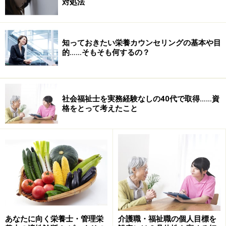
対処法
※記事内容は執筆時点のものです。最新の内容をご確認くださ
い。
知っておきたい栄養カウンセリングの基本や目
的……そもそも何するの？
次のページへ
1
/
3
社会福祉士を実務経験なしの40代で取得……資
格をとって考えたこと
あなたに向く栄養士・管理栄
介護職・福祉職の個人目標を