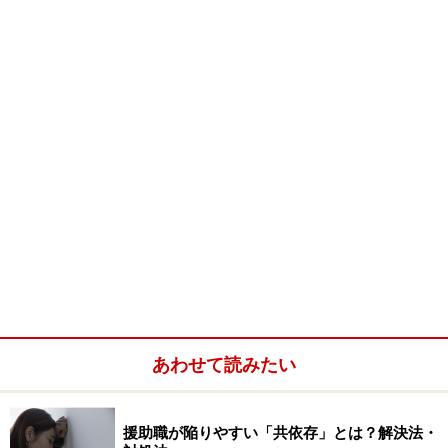
（株）ドリテックの「ポケットスケール300」は、0.1g
単位で300gまで計量できます。「デジタルスケールプチ
スリム２kg」は、0.5g単位で1kgまで、1kgからは1g単位
で2kgまで計量できます。同社は、2009年６月３日から
５日まで東京ビッグサイトにて開催されるインテリアラ
イフスタイル展に出展するそう。同社の製品にはキッチ
ンスケールのほか、料理用の温度計、体重計、歩数計も
あるので、展示会を活用してみてはいかがでしょうか。
（株）A&Dのデジタルスケールはモードを切り替えて使
えます。微量モードで0.1g単位で100gまで、標準モード
で1g単位で3kgまで。１台で使い分けができるのは便利
です。
あわせて読みたい
次のページでは、食品成分表とフードモデルのご紹介で
す!
援助職が陥りやすい「共依存」とは？解決法・