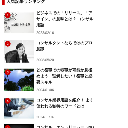
人気記事ランキング
ビジネスでの「リリース」「ア
1
サイン」の意味とは？ コンサル
用語
2023/02/16
コンサルタントならではのプロ
2
意識
2008/05/20
どの役職での転職が可能か見極
3
めよう 理解したい！役職と必
要スキル
2004/01/06
コンサル業界用語を紹介！ よく
4
使われる独特のワードとは
2024/11/04
コンサル エントリーシートNG