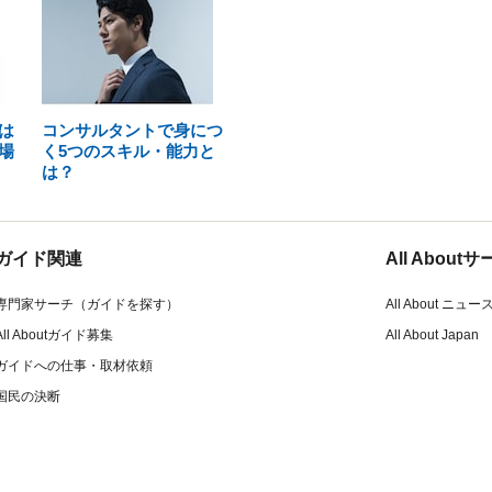
は
コンサルタントで身につ
場
く5つのスキル・能力と
は？
ガイド関連
All Abou
専門家サーチ（ガイドを探す）
All About ニュー
All Aboutガイド募集
All About Japan
ガイドへの仕事・取材依頼
国民の決断