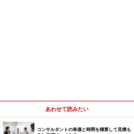
最終的には、ＳＣＭ改革の結果、生産計画と実際の販売
実績との誤差はプラスマイナス10％以内になった。
とありました。
タイムリーに市場に商品が投入されなければ販売機会を
失ってしまい、逆に、予測を間違ってしまえば、商品が
大量に売れ残ってしまう。こうしたミスマッチを最低限
にするというのが、いわゆるＳＣＭの主眼とするところ
です。
あわせて読みたい
コンサルタントの単価と時間を積算して見積も