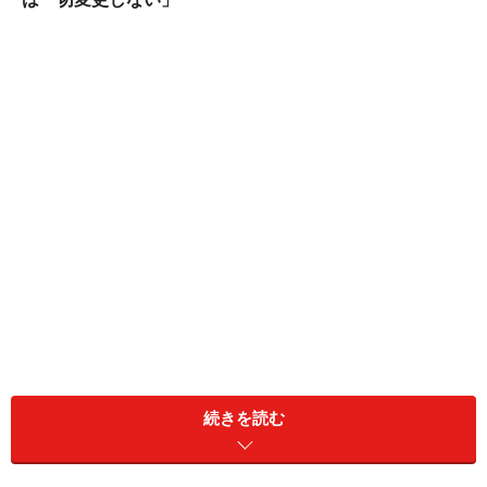
→「生産計画を一週間単位に変更し、最終決定もぎりぎ
りまでひきつけ、一週間前に行う」
続きを読む
という体制を構築できたといっています。