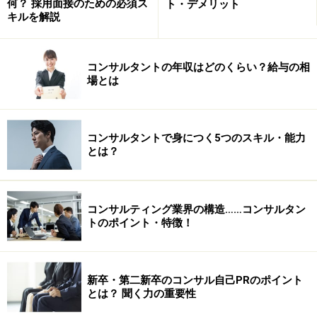
何？ 採用面接のための必須ス
ト・デメリット
具体的にイメージしずらいところだとおもいます。この
キルを解説
記事では「ＳＣＭ改革のプロジェクトはこう進む」と題
しまして、私なりにＳＣＭ（ＥＲＰ）導入プロジェクト
コンサルタントの年収はどのくらい？給与の相
の進む方とコンサルタントの役割についてまとめてみま
場とは
した。
※以下の記述は一般的なプロジェクトの進め方の例示であって、この
コンサルタントで身につく5つのスキル・能力
とは？
シャープのＳＣＭプロジェクトがこのように進められたということで
はありません
※記事内容は執筆時点のものです。最新の内容をご確認くださ
コンサルティング業界の構造……コンサルタン
い。
トのポイント・特徴！
次のページへ
1
/
5
新卒・第二新卒のコンサル自己PRのポイント
とは？ 聞く力の重要性