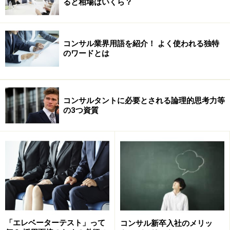
ると相場はいくら？
コンサル業界用語を紹介！ よく使われる独特
のワードとは
コンサルタントに必要とされる論理的思考力等
の3つ資質
実際のコンサルは何をする？
前回の記事ではプロジェクト全体の内容をお伝えしまし
たが、実際コンサルティングの作業としては何をおこな
うのでしょうか？実際に個々のコンサルタントはどのよ
うな仕事をするのでしょうか？
この手のプロジェクトでは、コンサルタントの果たす役
「エレベーターテスト」って
コンサル新卒入社のメリッ
割はどのようなものでしょうか？ここらへんもなかなか