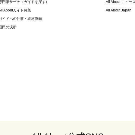
専門家サーチ（ガイドを探す）
All About ニュー
All Aboutガイド募集
All About Japan
ガイドへの仕事・取材依頼
国民の決断