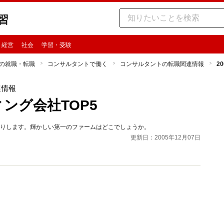
習
・経営
社会
学習・受験
の就職・転職
コンサルタントで働く
コンサルタントの転職関連情報
2
連情報
ング会社TOP5
送りします。輝かしい第一のファームはどこでしょうか。
更新日：2005年12月07日