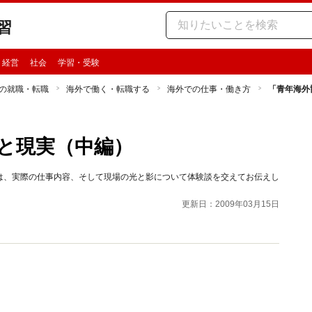
習
・経営
社会
学習・受験
の就職・転職
海外で働く・転職する
海外での仕事・働き方
「青年海外
と現実（中編）
は、実際の仕事内容、そして現場の光と影について体験談を交えてお伝えし
更新日：2009年03月15日