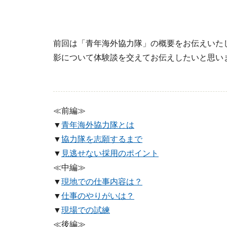
前回は「青年海外協力隊」の概要をお伝えいた
影について体験談を交えてお伝えしたいと思い
≪前編≫
▼
青年海外協力隊とは
▼
協力隊を志願するまで
▼
見逃せない採用のポイント
≪中編≫
▼
現地での仕事内容は？
▼
仕事のやりがいは？
▼
現場での試練
≪後編≫