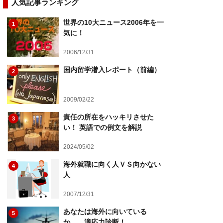
人気記事ランキング
世界の10大ニュース2006年を一
1
気に！
2006/12/31
国内留学潜入レポート（前編）
2
2009/02/22
責任の所在をハッキリさせた
3
い！ 英語での例文を解説
2024/05/02
海外就職に向く人ＶＳ向かない
4
人
2007/12/31
あなたは海外に向いている
5
か……適応力診断！