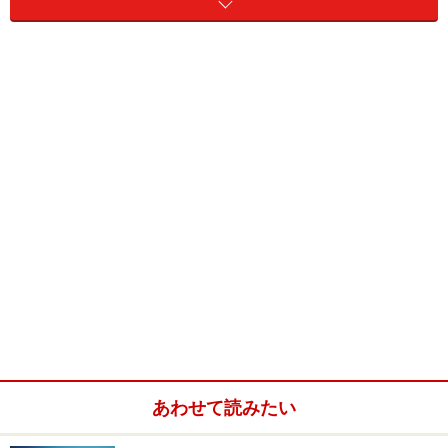
「せっかち度」はどのように測る？
アメリカに留学をしていたときに一番驚いたのは様々な
国からやってくる留学生たちの時間感覚の違い。たとえ
ば、アラブ系の友人と夜にクラブに行こうと約束をした
あの日。約束の時間10時を過ぎても一向に連絡がありま
せんでした。一時間経過して11時になり、電話をしてみ
たところ、「あ、これからシャワー。」とのこと
（笑）。結局車で迎えが来たのは12時をまわっていまし
た。
こんな風に、所変われば時間の感覚も変わるもの。この
あわせて読みたい
時間に対する「せっかち度」を調べた人がいます。英ハ