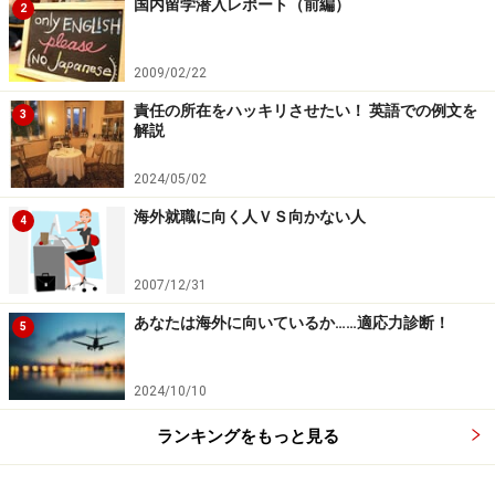
国内留学潜入レポート（前編）
2
バート・レヴィーンらが執筆した「あなたはどれだけ待
てますか～せっかち文化とのんびり文化の徹底比較
2009/02/22
～」。
責任の所在をハッキリさせたい！ 英語での例文を
3
解説
著者らは、各国のせっかちさを、次の基準で測定してい
2024/05/02
ます。
海外就職に向く人ＶＳ向かない人
4
１）歩く速度
２）郵便局で切手を買ってお札を渡してお釣りを貰うま
2007/12/31
での時間
あなたは海外に向いているか……適応力診断！
5
３）公共の場所にある時計の正確さ
2024/10/10
日本(実験場所は東京)は、31か国中4位でした。ただし、
郵便局で頼みもしないのに領収を切ったり切手を小袋に
ランキングをもっと見る
入れてくれたのは日本だったそうです（笑）。これが郵
便局でのタイムを4位に引き下げることになったという