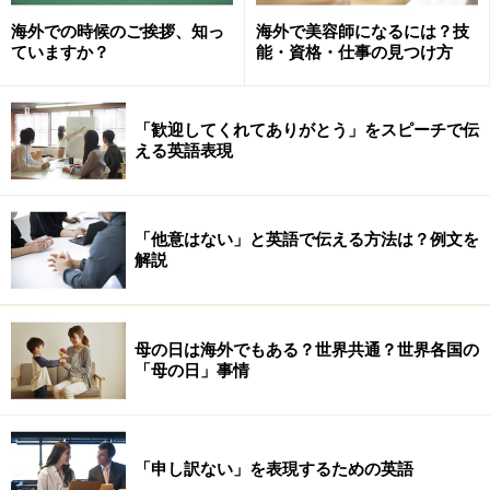
らい、平均所要時間を調査したのです。さて、一位はど
海外での時候のご挨拶、知っ
海外で美容師になるには？技
の国？
ていますか？
能・資格・仕事の見つけ方
「歓迎してくれてありがとう」をスピーチで伝
せっかち度世界一は？
える英語表現
ワイズマン教授の調査によると、最も速かったのは
シン
ガポール（シンガポール）、コペンハーゲン（デンマー
「他意はない」と英語で伝える方法は？例文を
ク）、マドリード（スペイン）の3都市
だそうです。
解説
実はこの調査、10年前との比較結果もでているのです
が、なんとシンガポールが30％、中国の広州が20％も速
母の日は海外でもある？世界共通？世界各国の
まっていたことがわかっています。歩くスピードがそん
「母の日」事情
なにも変わってしまうというのは、いったいどんな変化
がその国に起きたのか興味がありますね！
「申し訳ない」を表現するための英語
また、速いと思われていた都市でもそうでもなかった、