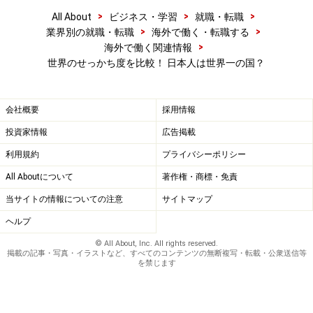
>
>
>
意味では、そういった余分なアクションがなければ1位
All About
ビジネス・学習
就職・転職
>
>
業界別の就職・転職
海外で働く・転職する
だったかも？
>
海外で働く関連情報
世界のせっかち度を比較！ 日本人は世界一の国？
本書では、経済の豊な国、比較的寒い国、人口密度の高
い国、個人主義の国ほどせっかちになると述べていま
会社概要
採用情報
す。
投資家情報
広告掲載
利用規約
プライバシーポリシー
世界のせっかち度比較はいかがでしたか？ 自分にあっ
All Aboutについて
著作権・商標・免責
た国を見つける一つの基準になるかもしれませんね！
当サイトの情報についての注意
サイトマップ
ヘルプ
© All About, Inc. All rights reserved.
【関連記事】
掲載の記事・写真・イラストなど、すべてのコンテンツの無断複写・転載・公衆送信等
を禁じます
世界の成人年齢は18歳が主流！成人年齢を引き下げ
た各国の事情とは