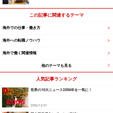
というケースがあり、たとえばニューヨークは8位、ロ
ンドンは12位、東京は16位だったそうです。
この記事に関連するテーマ
ちなみに、最ものんびりしていたのはマラウイのブラン
海外での仕事・働き方
タイアとバーレーンのマナマという町。
海外への転職ノウハウ
歩くスピードの比較をすることでせっかち度を考えると
海外で働く関連情報
いうのは面白い視点ですね！
他のテーマも見る
世界のせっかち文化とのんびり文化の徹底
人気記事ランキング
比較
世界の10大ニュース2006年を一気に！
1
2006/12/31
もう一つご紹介したいのが、アメリカの社会心理学者ロ