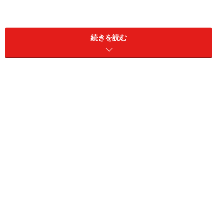
続きを読む
役員のなり手不足は全体の８割 日経マ
ンション調査
日本経済新聞社が昨年（06年）、築20年以上の分譲マン