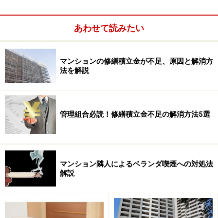
ションを対象に行ったマンション調査によると、居住者
の高齢化などを理由に
役人のなり手不足に悩む管理組合
あわせて読みたい
が全体の８割に達している
ことが分かりました。通常、
役員は順番制などにより選出され、任期２年程度で組合
員が持ち回りで役務を引き受けます。役員の仕事は千差
マンションの修繕積立金が不足、原因と解消方
法を解説
万別で、マンション内で起こる様々な問題を解決するた
めの理事会運営を中心に、その他、理事長や会計担当・
幹事などに抜擢（ばってき）されると、さらに、業務や
職責が追加されることとなります。
管理組合必読！修繕積立金不足の解消方法5選
マンション隣人によるベランダ喫煙への対処法
解説