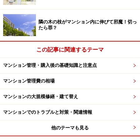
隣の木の枝がマンション内に伸びて邪魔！切っ
たら罪？
（出所） 国土交通省「平成15年度マンション総合調査」 （単位：
％）
この記事に関連するテーマ
マンション管理・購入後の基礎知識と注意点
高齢者の「孤独死」 13％のマンションで
発生
マンション管理費の相場
マンションの大規模修繕・建て替え
また、
居住者の高齢化が修繕積立金の滞納に結びついて
いる
現状も見えてきました。「年金生活で資金を負担で
マンションでのトラブルと対策・関連情報
きない高齢者が増加している」というのが、その理由で
他のテーマも見る
す。住宅ローンは完済しているケースが多いとされる一
方で、収入が限られている年配の方にとっては、毎月の