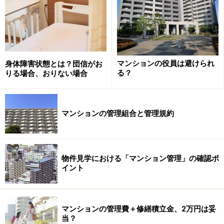
マンションの役員は避けられ
身体障害状態とは？団信がお
る？
りる場合、おりない場合
そのため、時間的な融通はつけやすい半面、気力あるい
は体力面での不安を抱える高齢者にとっては、役員を引
き受けることが“負担”以外の何物でもなくなってしま
マンションの管理組合と管理規約
い、そのことが「役員のなり手不足」へとつながってい
ます。国土交通省が行った「マンション総合調査（平成
15年度）」でも、「高齢のため」が役員を引き受けない
物件見学における「マンション管理」の確認ポ
理由の２番目に挙がっており、さらなるマンション住民
イント
の高齢化が、組合運営を「減速」させる要因になろうと
しています。
マンションの管理費＋修繕積立金、2万円は妥
役員を引き受けない理由は何ですか？
当？