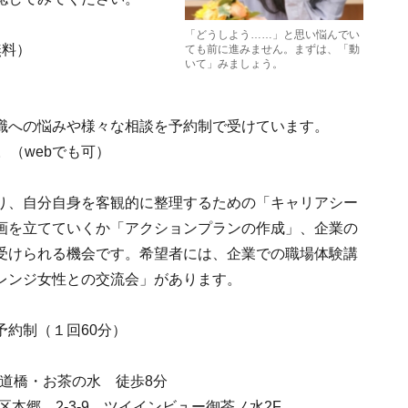
「どうしよう……」と思い悩んでい
無料）
ても前に進みません。まずは、「動
いて」みましょう。
職への悩みや様々な相談を予約制で受けています。
。（webでも可）
り、自分自身を客観的に整理するための「キャリアシー
画を立てていくか「アクションプランの作成」、企業の
受けられる機会です。希望者には、企業での職場体験講
レンジ女性との交流会」があります。
予約制（１回60分）
水道橋・お茶の水 徒歩8分
区本郷 2-3-9 ツイインビュー御茶ノ水2F