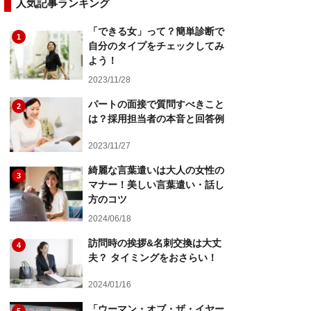
人気記事ランキング
「できる女」って？簡単診断で
1
自分のタイプをチェックしてみ
よう！
2023/11/28
パートの面接で質問すべきこと
2
は？採用担当者の本音と回答例
2023/11/27
綺麗な言葉遣いは大人の女性の
3
マナー！美しい言葉遣い・話し
方のコツ
2024/06/18
訪問時の挨拶&名刺交換は大丈
4
夫？ タイミングをおさらい！
2024/01/16
「ウーマン・オブ・ザ・イヤー