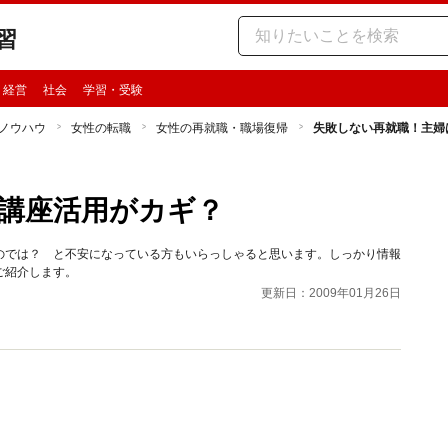
習
・経営
社会
学習・受験
ノウハウ
女性の転職
女性の再就職・職場復帰
失敗しない再就職！主婦
講座活用がカギ？
のでは？ と不安になっている方もいらっしゃると思います。しっかり情報
ご紹介します。
更新日：2009年01月26日