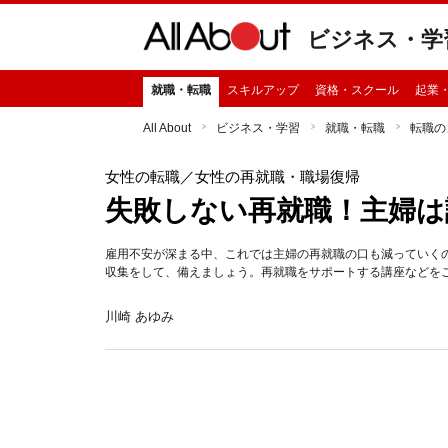
ビジネス・学
就職・転職
スキルアップ
資格・スクール
起業
All About
ビジネス・学習
就職・転職
転職の
女性の転職
／女性の再就職・職場復帰
失敗しない再就職！主婦は
雇用不安が深まる中、これでは主婦の再就職の口も減っていく
収集をして、備えましょう。再就職をサポートする講座などを
川崎 あゆみ