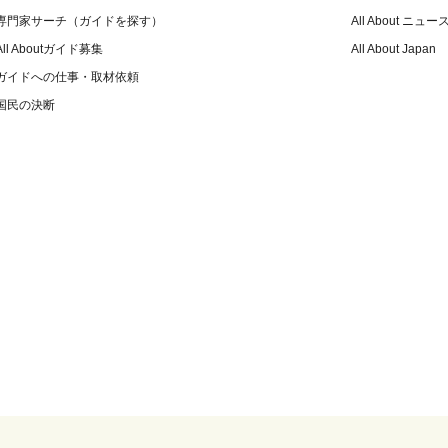
専門家サーチ（ガイドを探す）
All About ニュー
All Aboutガイド募集
All About Japan
ガイドへの仕事・取材依頼
国民の決断