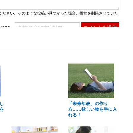
し
「未来年表」の作り
を
方……欲しい物を手に入
れる！