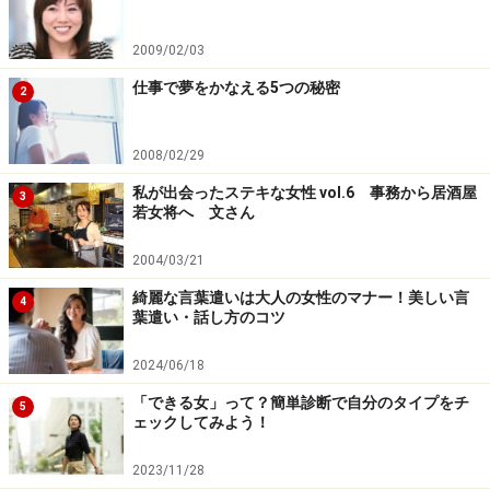
2009/02/03
仕事で夢をかなえる5つの秘密
2
2008/02/29
私が出会ったステキな女性 vol.6 事務から居酒屋
3
若女将へ 文さん
2004/03/21
綺麗な言葉遣いは大人の女性のマナー！美しい言
4
葉遣い・話し方のコツ
2024/06/18
「できる女」って？簡単診断で自分のタイプをチ
5
ェックしてみよう！
2023/11/28