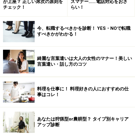
が上座？ 正しい席次の原則を
スマナー……電話対応をおさ
チェック！
らい！
今、転職するべきかを診断！ YES・NOで転職
すべきかがわかる！
綺麗な言葉遣いは大人の女性のマナー！美しい
言葉遣い・話し方のコツ
料理を仕事に！ 料理好きの人におすすめの仕
事はコレ！
あなたは狩猟型or農耕型？ タイプ別キャリア
アップ診断