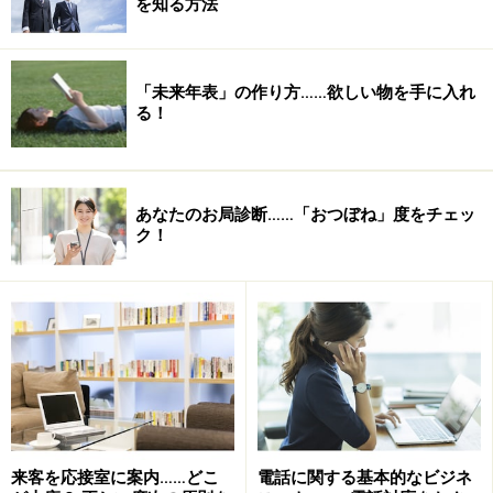
を知る方法
「未来年表」の作り方……欲しい物を手に入れ
る！
あなたのお局診断……「おつぼね」度をチェッ
ク！
来客を応接室に案内……どこ
電話に関する基本的なビジネ