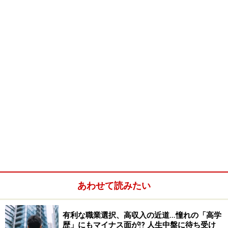
直接応募と、エージェントを利用した転職。有利なのは、
さてどっち…？
さて、人材紹介会社を使うと、採用する企業側には、当
然お金がかかります。ということは、単純に考えると、
企業サイドにとっては、直接応募をしてもらったほう
が、トクになると考えられます。つまり、直接応募して
くる人のほうが、転職先に余計なお金を遣わせないの
で、一見、有利に思えてきます。
私自身も、前職の人材紹介会社（インテリジェンス）に
入るまでは、そう思っていました。なので、一番賢い人
あわせて読みたい
材紹介会社の使い方は、人材紹介会社で案件だけきい
て、あとは自分でHPからエントリーしたり、手紙を書い
有利な職業選択、高収入の近道…憧れの「高学
て応募すればいいのだと思っていたのです。
歴」にもマイナス面が!? 人生中盤に待ち受け