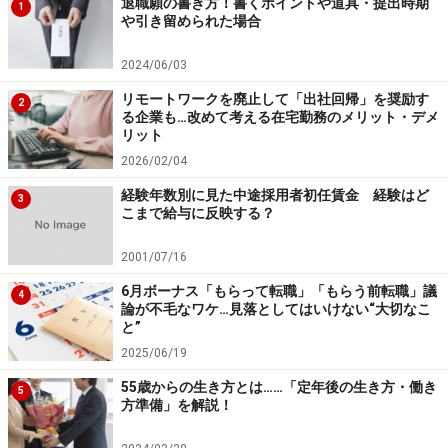
退職願の書き方！書くポイントや道具・提出時期
1
や引き留められた場合
2024/06/03
リモートワークを廃止して「出社回帰」を奨励す
2
る企業も…改めて考える在宅勤務のメリット・デメ
リット
2026/02/04
経験年数別に見た中途採用者初任賃金 経験はど
3
こまで給与に反映する？
2001/07/16
6月ボーナス「もらって転職」「もらう前転職」議
4
論が不毛なワケ…見落としてはいけない“大切なこ
と”
2025/06/19
55歳からの生き方とは……「定年後の生き方・働き
5
方準備」を解説！