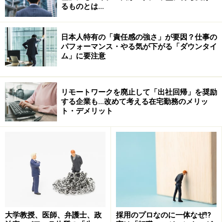
るものとは…
しかし実際は、企業には沢山の応募者がくるので、その
精査だけでも大変！とても全員には会えません。また、
日本人特有の「責任感の強さ」が要因？仕事の
全員分の応募書類に目を通すのも、なかなか至難の業と
パフォーマンス・やる気が下がる「ダウンタイ
ム」に要注意
言えるでしょう。ということは、つまり、人材紹介会社
に、欲しい適材だけにスクリーニングをしてもらって、
自社にあった人にだけ会ったほうが、余計な手間暇を省
リモートワークを廃止して「出社回帰」を奨励
けるというわけです。企業側としてみれば、直接応募の
する企業も…改めて考える在宅勤務のメリッ
ト・デメリット
煩わしさに比べれば、多少のお金を支払ってでも、絞り
込んだ人材に会いたい、というわけです。
次のページでは、人材紹介会社の選び方を伝授！必見で
す。
※記事内容は執筆時点のものです。最新の内容をご確認くださ
い。
大学教授、医師、弁護士、政
採用のプロなのに一体なぜ!?