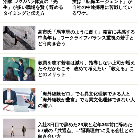
治家…パワハラ体質の「先
実は「転職エージェント」が
生」が多い職場を賢く辞める
自社の中途採用に苦戦してい
次のページへ
1
/
2
タイミングと伝え方
るワケ…
高市氏「馬車馬のように働く」発言に共感する
中高年も…ワークライフバランス重視の若手と
どう向き合う
教員を志す若者は減り、指導しない上司が増え
た今だからこそ…改めて考えたい「教える」こ
とのメリット
「海外経験ゼロ」でも異文化理解できる人と
「海外経験が豊富」でも異文化理解できない人
の違い
入社3日目で辞めた23歳と定年3年前に辞めた
57歳の「共通点」…“退職理由”に見る会社との
向き合い方