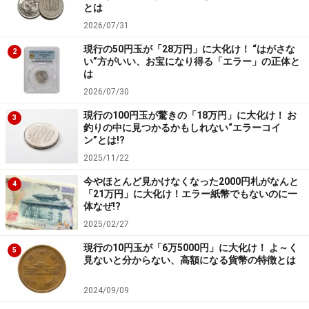
とは
2026/07/31
現行の50円玉が「28万円」に大化け！ “はがさな
2
い”方がいい、お宝になり得る「エラー」の正体と
は
2026/07/30
現行の100円玉が驚きの「18万円」に大化け！ お
3
釣りの中に見つかるかもしれない“エラーコイ
ン”とは!?
2025/11/22
今やほとんど見かけなくなった2000円札がなんと
4
「21万円」に大化け！エラー紙幣でもないのに一
体なぜ!?
2025/02/27
現行の10円玉が「6万5000円」に大化け！ よ～く
5
見ないと分からない、高額になる貨幣の特徴とは
2024/09/09