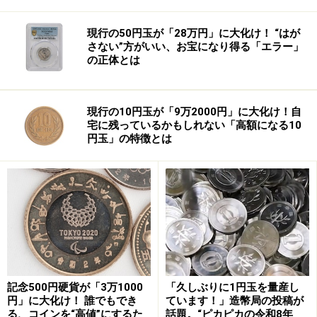
現行の50円玉が「28万円」に大化け！ “はが
さない”方がいい、お宝になり得る「エラー」
の正体とは
現行の10円玉が「9万2000円」に大化け！自
宅に残っているかもしれない「高額になる10
円玉」の特徴とは
記念500円硬貨が「3万1000
「久しぶりに1円玉を量産し
円」に大化け！ 誰でもでき
ています！」造幣局の投稿が
る、コインを“高値”にするた
話題。“ピカピカの令和8年